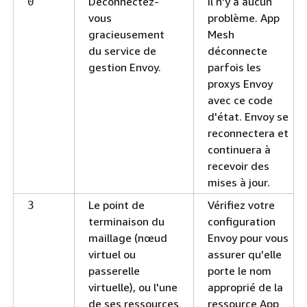
Déconnectez-
Il n'y a aucun
0
vous
problème. App
gracieusement
Mesh
du service de
déconnecte
gestion Envoy.
parfois les
proxys Envoy
avec ce code
d'état. Envoy se
reconnectera et
continuera à
recevoir des
mises à jour.
Le point de
Vérifiez votre
3
terminaison du
configuration
maillage (nœud
Envoy pour vous
virtuel ou
assurer qu'elle
passerelle
porte le nom
virtuelle), ou l'une
approprié de la
de ses ressources
ressource App