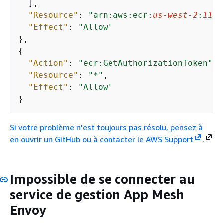
  ],

"Resource"
: 
"arn:aws:ecr:
us-west-2
:
1111
"Effect"
: 
"Allow"
{
"Action"
: 
"ecr:GetAuthorizationToken"
,

"Resource"
: 
"*"
,

"Effect"
: 
"Allow"
}
Si votre problème n'est toujours pas résolu, pensez à
en ouvrir un GitHub ou à contacter le
AWS Support
.
Impossible de se connecter au
service de gestion App Mesh
Envoy