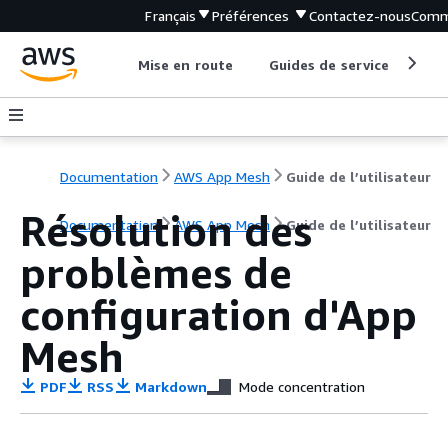
Français
Préférences
Contactez-nous
Comm
Mise en route
Guides de service
Out
Documentation
AWS App Mesh
Guide de l’utilisateur
Résolution des
Documentation
AWS App Mesh
Guide de l’utilisateur
problèmes de
configuration d'App
Mesh
PDF
RSS
Markdown
Mode concentration