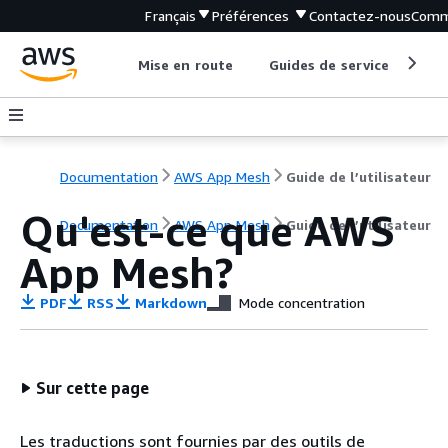
Français
Préférences
Contactez-nous
Comm
Mise en route
Guides de service
Out
Documentation
AWS App Mesh
Guide de l’utilisateur
Qu'est-ce que AWS
Documentation
AWS App Mesh
Guide de l’utilisateur
App Mesh?
PDF
RSS
Markdown
Mode concentration
Sur cette page
Les traductions sont fournies par des outils de