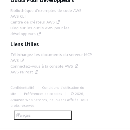
Bibliothèque d'exemples de code AWS
AWS CLI
Centre de créateur AWS
Blog sur les outils AWS pour les
développeurs
Liens Utiles
Téléchargez les documents du serveur MCP
AWS
Connectez-vous à la console AWS
AWS re:Post
Confidentialité
Conditions d'utilisation du
site
Préférences de cookies
© 2026,
Amazon Web Services, Inc. ou ses affiliés. Tous
droits réservés.
Français