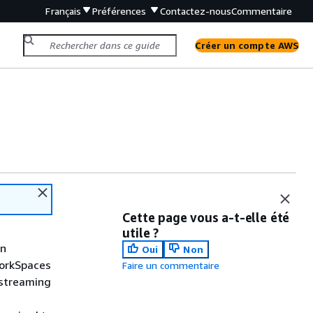
Français
Préférences
Contactez-nous
Commentaire
Créer un compte AWS
Cette page vous a-t-elle été
utile ?
on
Oui
Non
WorkSpaces
Faire un commentaire
 streaming