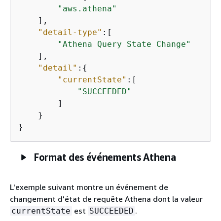
"aws.athena"
    ],

"detail-type"
:[

"Athena Query State Change"
    ],

"detail"
:
{
"currentState"
:[

"SUCCEEDED"
        ]

    }

}
Format des événements Athena
L'exemple suivant montre un événement de
changement d'état de requête Athena dont la valeur
est
.
currentState
SUCCEEDED