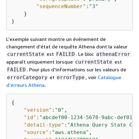
"sequenceNumber"
:
"3"
    }

}
L'exemple suivant montre un événement de
changement d'état de requête Athena dont la valeur
est
. Le bloc
currentState
FAILED
athenaError
apparaît uniquement lorsque
est
currentState
. Pour plus d'informations sur les valeurs de
FAILED
et
, voir
Catalogue
errorCategory
errorType
d'erreurs Athena
.
{
"version"
:
"0"
,

"id"
:
"abcdef00-1234-5678-9abc-def0123
"detail-type"
:
"Athena Query State Cha
"source"
:
"aws.athena"
,
