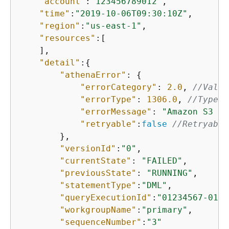
"account"
:
"123456789012"
,

"time"
:
"2019-10-06T09:30:10Z"
,

"region"
:
"us-east-1"
,

"resources"
:[ 

    ],

"detail"
:
{
"athenaError"
: 
{
"errorCategory"
: 
2.0
, 
//Value
"errorType"
: 
1306.0
, 
//Type d
"errorMessage"
: 
"Amazon S3 bu
"retryable"
:
false
//Retryable
        },

"versionId"
:
"0"
,

"currentState"
: 
"FAILED"
,

"previousState"
: 
"RUNNING"
,

"statementType"
:
"DML"
,

"queryExecutionId"
:
"01234567-0123
"workgroupName"
:
"primary"
,

"sequenceNumber"
:
"3"