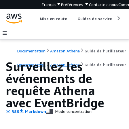
Français
Préférences
Contactez-nous
Comm
Mise en route
Guides de service
Out
Documentation
Amazon Athena
Guide de l’utilisateur
Surveillez les
Documentation
Amazon Athena
Guide de l’utilisateur
événements de
requête Athena
avec EventBridge
RSS
Markdown
Mode concentration