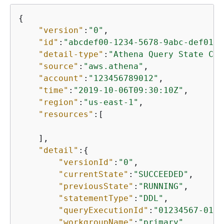
{
"version"
:
"0"
,

"id"
:
"abcdef00-1234-5678-9abc-def0123
"detail-type"
:
"Athena Query State Cha
"source"
:
"aws.athena"
,

"account"
:
"123456789012"
,

"time"
:
"2019-10-06T09:30:10Z"
,

"region"
:
"us-east-1"
,

"resources"
:[

    ],

"detail"
:
{
"versionId"
:
"0"
,

"currentState"
:
"SUCCEEDED"
,

"previousState"
:
"RUNNING"
,

"statementType"
:
"DDL"
,

"queryExecutionId"
:
"01234567-0123
"workgroupName"
:
"primary"
,
