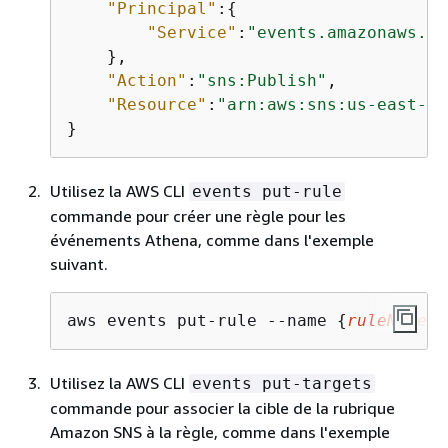
"Principal"
:
{
"Service"
:
"events.amazonaws.co
    },

"Action"
:
"sns:Publish"
,

"Resource"
:
"arn:aws:sns:us-east-1:
}
Utilisez la AWS CLI
events put-rule
commande pour créer une règle pour les
événements Athena, comme dans l'exemple
suivant.
aws events put-rule --name 
{
ruleName
} 
Utilisez la AWS CLI
events put-targets
commande pour associer la cible de la rubrique
Amazon SNS à la règle, comme dans l'exemple