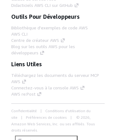
Didacticiels AWS CLI sur GitHub
Outils Pour Développeurs
Bibliothèque d'exemples de code AWS
AWS CLI
Centre de créateur AWS
Blog sur les outils AWS pour les
développeurs
Liens Utiles
Téléchargez les documents du serveur MCP
AWS
Connectez-vous à la console AWS
AWS re:Post
Confidentialité
Conditions d'utilisation du
site
Préférences de cookies
© 2026,
Amazon Web Services, Inc. ou ses affiliés. Tous
droits réservés.