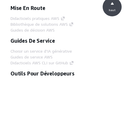
Mise En Route
haut
Didacticiels pratiques AWS
Bibliothèque de solutions AWS
Guides de décision AWS
Guides De Service
Choisir un service d'IA générative
Guides de service AWS
Didacticiels AWS CLI sur GitHub
Outils Pour Développeurs
Bibliothèque d'exemples de code AWS
AWS CLI
Centre de créateur AWS
Blog sur les outils AWS pour les
développeurs
Liens Utiles
Téléchargez les documents du serveur MCP