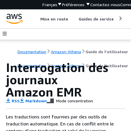
Français
Préférences
Contactez-nous
Comm
Mise en route
Guides de service
Out
Documentation
Amazon Athena
Guide de l’utilisateur
Interrogation des
Documentation
Amazon Athena
Guide de l’utilisateur
journaux
Amazon EMR
RSS
Markdown
Mode concentration
Les traductions sont fournies par des outils de
traduction automatique. En cas de conflit entre le
contenu d'une traduction et celui de la version