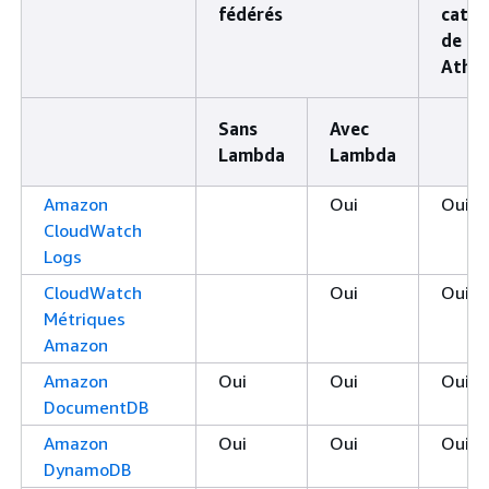
fédérés
catal
de do
Athe
Sans
Avec
Lambda
Lambda
Amazon
Oui
Oui
CloudWatch
Logs
CloudWatch
Oui
Oui
Métriques
Amazon
Amazon
Oui
Oui
Oui
DocumentDB
Amazon
Oui
Oui
Oui
DynamoDB