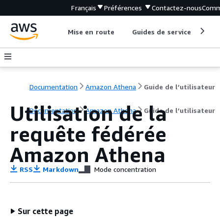
Français
Préférences
Contactez-nous
Comm
Mise en route
Guides de service
Out
Documentation
Amazon Athena
Guide de l’utilisateur
Utilisation de la
Documentation
Amazon Athena
Guide de l’utilisateur
requête fédérée
Amazon Athena
RSS
Markdown
Mode concentration
Sur cette page