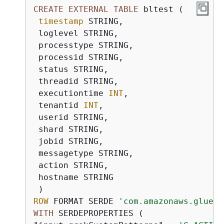
CREATE
EXTERNAL
TABLE
 bltest (

timestamp
 STRING,

 loglevel STRING,

 processtype STRING,

 processid STRING,

 status STRING,

 threadid STRING,

 executiontime 
INT
,

 tenantid 
INT
,

 userid STRING,

 shard STRING,

 jobid STRING,

 messagetype STRING,

 action STRING,

 hostname STRING

ROW
 FORMAT SERDE 
'com.amazonaws.glue.s
WITH
 SERDEPROPERTIES (
