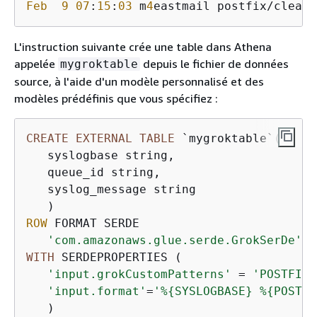
Feb
9
07
:
15
:
03
 m
4
eastmail postfix/cleanu
L'instruction suivante crée une table dans Athena
appelée
depuis le fichier de données
mygroktable
source, à l'aide d'un modèle personnalisé et des
modèles prédéfinis que vous spécifiez :
CREATE
EXTERNAL
TABLE
 `mygroktable`(

   syslogbase string,

   queue_id string,

   syslog_message string

ROW
 FORMAT SERDE

'com.amazonaws.glue.serde.GrokSerDe'
WITH
 SERDEPROPERTIES (

'input.grokCustomPatterns'
=
'POSTFIX_
'input.format'
=
'%
{
SYSLOGBASE} %
{
POSTFI
   )
