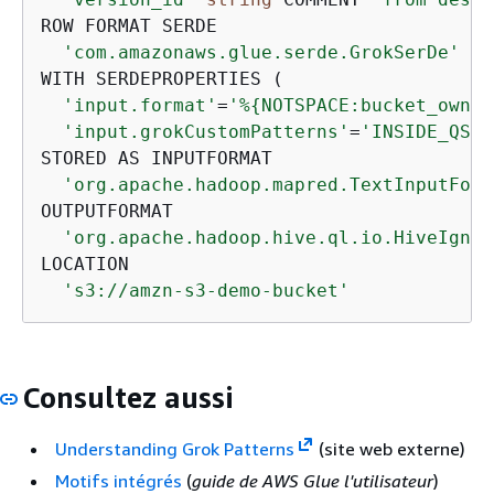
ROW FORMAT SERDE 

'com.amazonaws.glue.serde.GrokSerDe'
WITH SERDEPROPERTIES ( 

'input.format'
=
'%
{
NOTSPACE:bucket_owner
'input.grokCustomPatterns'
=
'INSIDE_QS (
STORED AS INPUTFORMAT 

'org.apache.hadoop.mapred.TextInputForm
OUTPUTFORMAT 

'org.apache.hadoop.hive.ql.io.HiveIgnor
LOCATION

's3://amzn-s3-demo-bucket'
Consultez aussi
Understanding Grok Patterns
(site web externe)
Motifs intégrés
(
guide de AWS Glue l'utilisateur
)