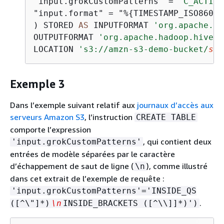
"input.grokCustomPatterns" 
=
'C_ACTION
"input.format" 
=
 "%
{
TIMESTAMP_ISO8601:
) STORED 
AS
 INPUTFORMAT 
'org.apache.ha
OUTPUTFORMAT 
'org.apache.hadoop.hive.q
LOCATION 
's3://amzn-s3-demo-bucket/
sam
Exemple 3
Dans l’exemple suivant relatif aux
journaux d’accès aux
serveurs Amazon S3
, l’instruction
CREATE TABLE
comporte l’expression
, qui contient deux
'input.grokCustomPatterns'
entrées de modèle séparées par le caractère
d’échappement de saut de ligne (
), comme illustré
\n
dans cet extrait de l’exemple de requête :
'input.grokCustomPatterns'='INSIDE_QS
.
([^\"]*)
\n
INSIDE_BRACKETS ([^\\]]*)')