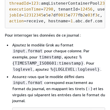
threadId
=
123
:amqListenerContainerPool
23
P:
executionTime
=
7290
, tenantId=
12456
, userI
jobId
=
12312345
e
5
e
7
df
0015
e
777
fb
2
e
03
f
3
action
=receive, hostname=
1
.abc.def.com
Pour interroger les données de ce journal :
Ajoutez le modèle Grok au format
pour chaque colonne. Par
input.format
exemple, pour
, ajoutez
timestamp
%
. Pour
{
TIMESTAMP_ISO8601:timestamp}
, ajoutez
.
loglevel
%
{
LOGLEVEL:loglevel}
Assurez-vous que le modèle défini dans
correspond exactement au
input.format
format du journal, en mappant les tirets (
) et les
-
virgules qui séparent les entrées dans le format du
journal.