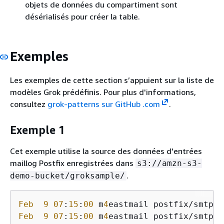
objets de données du compartiment sont
désérialisés pour créer la table.
Exemples
Les exemples de cette section s’appuient sur la liste de
modèles Grok prédéfinis. Pour plus d'informations,
consultez
grok-patterns sur GitHub .com
.
Exemple 1
Cet exemple utilise la source des données d'entrées
maillog Postfix enregistrées dans
s3://amzn-s3-
.
demo-bucket/groksample/
Feb
9
07
:
15
:
00
 m
4
eastmail postfix/smtpd[
Feb
9
07
:
15
:
00
 m
4
eastmail postfix/smtpd[