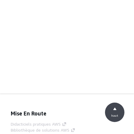
Mise En Route
haut
Didacticiels pratiques AWS
Bibliothèque de solutions AWS