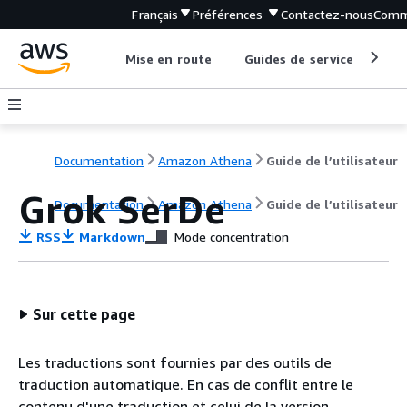
Français
Préférences
Contactez-nous
Comm
Mise en route
Guides de service
Out
Documentation
Amazon Athena
Guide de l’utilisateur
Grok SerDe
Documentation
Amazon Athena
Guide de l’utilisateur
RSS
Markdown
Mode concentration
Sur cette page
Les traductions sont fournies par des outils de
traduction automatique. En cas de conflit entre le
contenu d'une traduction et celui de la version