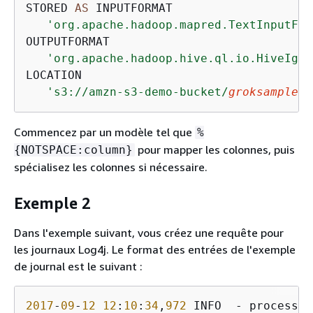
STORED 
AS
 INPUTFORMAT

'org.apache.hadoop.mapred.TextInputFor
OUTPUTFORMAT

'org.apache.hadoop.hive.ql.io.HiveIgno
LOCATION

's3://amzn-s3-demo-bucket/
groksample
/'
Commencez par un modèle tel que
%
pour mapper les colonnes, puis
{
NOTSPACE:column}
spécialisez les colonnes si nécessaire.
Exemple 2
Dans l'exemple suivant, vous créez une requête pour
les journaux Log4j. Le format des entrées de l'exemple
de journal est le suivant :
2017
-
09
-
12
12
:
10
:
34
,
972
 INFO  - processTy