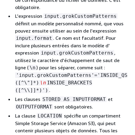
de correspondance du fichier de données. C’est
obligatoire.
L'expression
input.grokCustomPatterns
définit un modèle personnalisé nommé, que vous
pouvez ensuite utiliser au sein de l'expression
. Ce nom est facultatif. Pour
input.format
inclure plusieurs entrées dans le modèle d'
expression
,
input.grokCustomPatterns
utilisez le caractère d'échappement de saut de
ligne (
) pour les séparer, comme suit :
\n
'input.grokCustomPatterns'='INSIDE_QS
([^\"]*)
\n
INSIDE_BRACKETS
.
([^\\]]*)')
Les clauses
et
STORED AS INPUTFORMAT
sont obligatoires.
OUTPUTFORMAT
La clause
spécifie un compartiment
LOCATION
Simple Storage Service (Amazon S3), qui peut
contenir plusieurs objets de données. Tous les