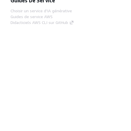
Guides De Service
Choisir un service d'IA générative
Guides de service AWS
Didacticiels AWS CLI sur GitHub
Outils Pour Développeurs
Bibliothèque d'exemples de code AWS
AWS CLI
Centre de créateur AWS
Blog sur les outils AWS pour les
développeurs
Liens Utiles
Téléchargez les documents du serveur MCP
AWS
Connectez-vous à la console AWS
AWS re:Post
Confidentialité
Conditions d'utilisation du
site
Préférences de cookies
© 2026,