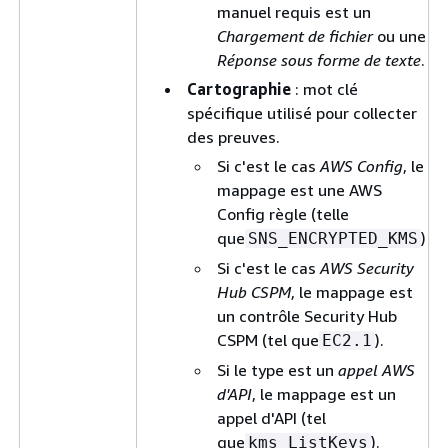
manuel requis est un
Chargement de fichier
ou une
Réponse sous forme de texte
.
Cartographie
: mot clé
spécifique utilisé pour collecter
des preuves.
Si c'est le cas
AWS Config
, le
mappage est une AWS
Config règle (telle
que
)
SNS_ENCRYPTED_KMS
Si c'est le cas
AWS Security
Hub CSPM
, le mappage est
un contrôle Security Hub
CSPM (tel que
).
EC2.1
Si le type est un
appel AWS
d'API
, le mappage est un
appel d'API (tel
que
).
kms_ListKeys