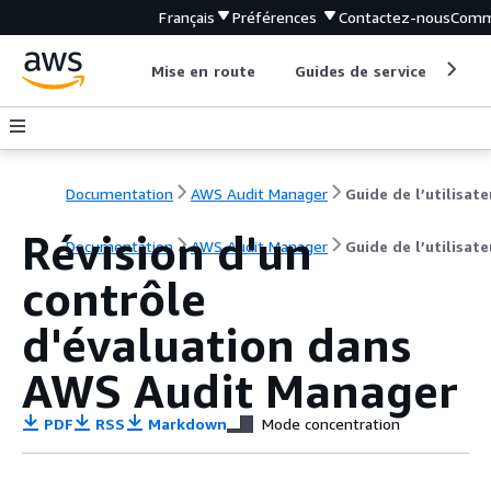
Français
Préférences
Contactez-nous
Comm
Mise en route
Guides de service
Out
Documentation
AWS Audit Manager
Guide de l’utilisate
Révision d'un
Documentation
AWS Audit Manager
Guide de l’utilisate
contrôle
d'évaluation dans
AWS Audit Manager
PDF
RSS
Markdown
Mode concentration