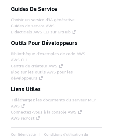
Guides De Service
Choisir un service d'IA générative
Guides de service AWS
Didacticiels AWS CLI sur GitHub
Outils Pour Développeurs
Bibliothèque d'exemples de code AWS
AWS CLI
Centre de créateur AWS
Blog sur les outils AWS pour les
développeurs
Liens Utiles
Téléchargez les documents du serveur MCP
AWS
Connectez-vous à la console AWS
AWS re:Post
Confidentialité
Conditions d'utilisation du