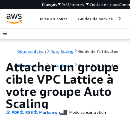
Français
Préférences
Contactez-nous
Comm
Mise en route
Guides de service
Out
Documentation
Auto Scaling
Guide de l’utilisateur
Attacher un groupe
Documentation
Auto Scaling
Guide de l’utilisateur
cible VPC Lattice à
votre groupe Auto
Scaling
PDF
RSS
Markdown
Mode concentration