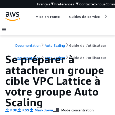
Français
Préférences
Contactez-nous
Comm
Mise en route
Guides de service
Out
Documentation
Auto Scaling
Guide de l’utilisateur
Se préparer à
Documentation
Auto Scaling
Guide de l’utilisateur
attacher un groupe
cible VPC Lattice à
votre groupe Auto
Scaling
PDF
RSS
Markdown
Mode concentration