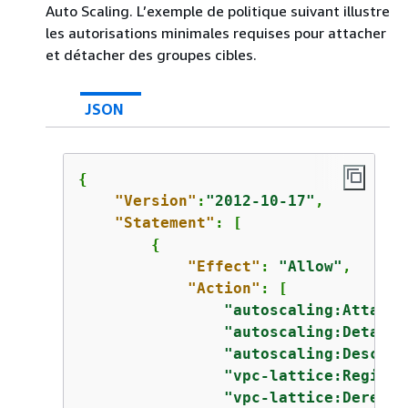
Auto Scaling. L’exemple de politique suivant illustre
les autorisations minimales requises pour attacher
et détacher des groupes cibles.
JSON
{
"Version"
:
"2012-10-17"
,

"Statement"
: [

{
"Effect"
: 
"Allow"
,

"Action"
: [

"autoscaling:AttachT
"autoscaling:DetachT
"autoscaling:Describ
"vpc-lattice:Registe
"vpc-lattice:Deregis