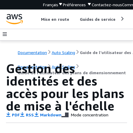
Français
Préférences
Contactez-nous
Comm
Mise en route
Guides de service
Out
Documentation
Auto Scaling
Guide d
Gestion des
Documentation
Auto Scaling
Guide de l'utilisateur des plans de dimensionnement
identités et des
accès pour les plans
de mise à l'échelle
PDF
RSS
Markdown
Mode concentration