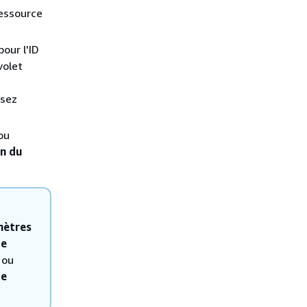
ressource
pour l'ID
volet
ssez
ou
n du
mètres
de
ou
de