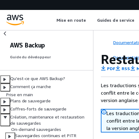
Mise en route
Guides de service
Documentati
AWS Backup
Resta
Documentati
Guide du développeur
PDF
RSS
M
Qu'est-ce que AWS Backup?
Les traductions 
Comment ça marche
conflit entre le 
Prise en main
version anglaise
Plans de sauvegarde
Coffres-forts de sauvegarde
Les traduction
Création, maintenance et restauration
conflit entre 
de sauvegardes
la version ang
On-demand sauvegardes
Sauvegardes continues et PITR