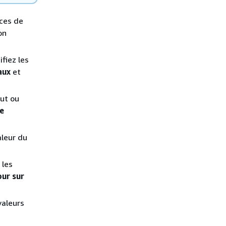
nces de
on
fiez les
aux
et
aut ou
e
aleur du
 les
our sur
valeurs