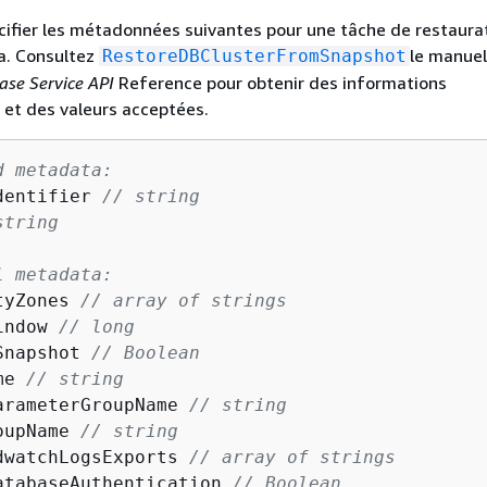
ifier les métadonnées suivantes pour une tâche de restaura
a. Consultez
le manue
RestoreDBClusterFromSnapshot
ase Service API
Reference pour obtenir des informations
et des valeurs acceptées.
d metadata:
dentifier 
// string
string
l metadata:          
tyZones 
// array of strings
indow 
// long
Snapshot 
// Boolean
me 
// string
arameterGroupName 
// string
oupName 
// string
dwatchLogsExports 
// array of strings
atabaseAuthentication 
// Boolean