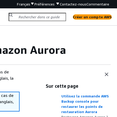
Français
Préférences
Contactez-nous
Commentaire
Créer un compte AWS
mazon Aurora
as de
lais, la
Sur cette page
 cas de
Utilisez la commande AWS
anglais,
Backup console pour
restaurer les points de
restauration Aurora
Restaurez Amazon Aurora à