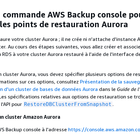
la commande AWS Backup console po
 les points de restauration Aurora
ure votre cluster Aurora ; il ne crée ni n'attache d'instance
ter. Au cours des étapes suivantes, vous allez créer et associ
RDS à votre cluster Aurora restauré à l'aide de l'interface d
n cluster Aurora, vous devez spécifier plusieurs options de re
rmations sur ces options, consultez
Présentation de la sauve
on d'un cluster de bases de données Aurora
dans le
Guide de l'
 Les spécifications relatives aux options de restauration se t
 l'API pour
.
RestoreDBClusterFromSnapshot
un cluster Amazon Aurora
WS Backup console à l'adresse
https://console.aws.amazon.