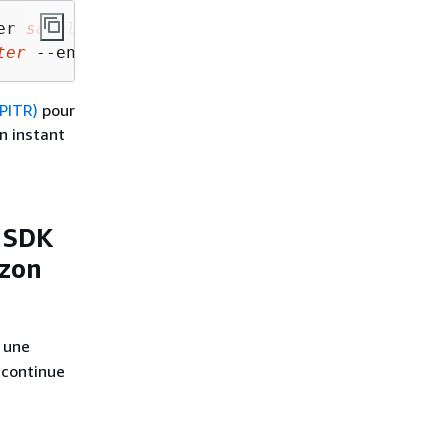
er 
sample-instance
 ^ 

ter
 --engine aurora-mysql --db-instance-class
(PITR)
pour
n instant
 SDK
azon
 une
 continue