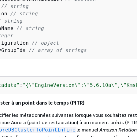
 
// string
ion 
// string
/ string
pName 
// string
teger
figuration 
// object
yGroupIds 
// array of strings
tadata"
:
"
{
\"EngineVersion\":\"5.6.10a\",\"Kms
ster à un point dans le temps (PITR)
ifier les métadonnées suivantes lorsque vous souhaitez res
nue Aurora (point de restauration) à un moment précis (PITR
le manuel
Amazon Relation
oreDBClusterToPointInTime