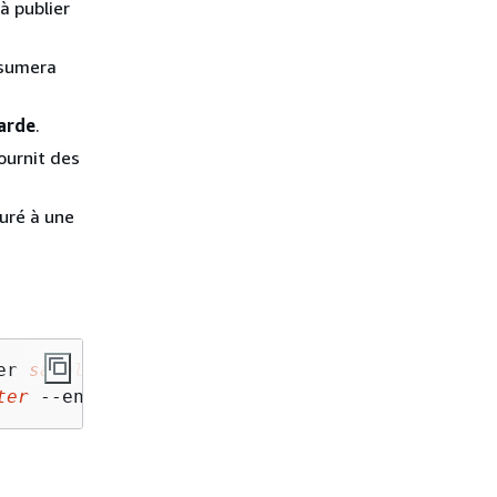
à publier
ssumera
arde
.
ournit des
auré à une
er 
sample-instance
 \ 

ter
 --engine aurora-mysql --db-instance-class