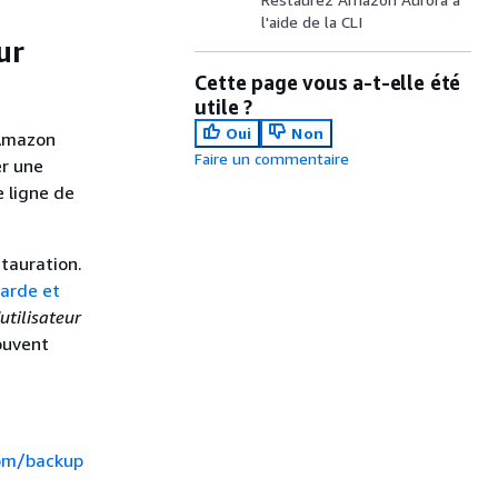
l'aide de la CLI
ur
Cette page vous a-t-elle été
utile ?
Oui
Non
 Amazon
Faire un commentaire
er une
e ligne de
stauration.
garde et
utilisateur
rouvent
com/backup