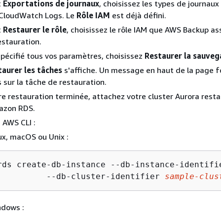
t
Exportations de journaux
, choisissez les types de journaux 
CloudWatch Logs. Le
Rôle IAM
est déjà défini.
t
Restaurer le rôle
, choisissez le rôle IAM que AWS Backup a
estauration.
spécifié tous vos paramètres, choisissez
Restaurer la sauveg
taurer les tâches
s'affiche. Un message en haut de la page f
 sur la tâche de restauration.
re restauration terminée, attachez votre cluster Aurora rest
azon RDS.
a AWS CLI :
ux, macOS ou Unix :
rds create-db-instance --db-instance-identifi
          --db-cluster-identifier 
sample-clus
ndows :