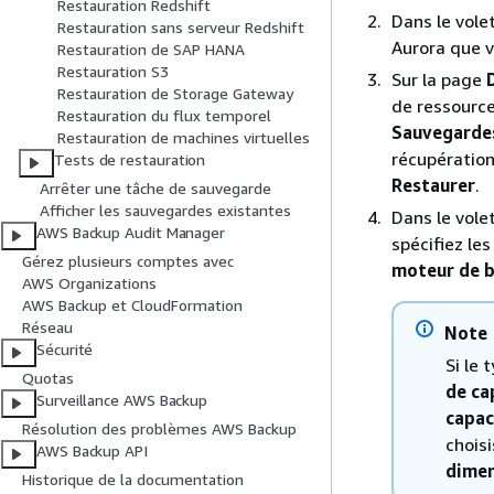
Restauration Redshift
Dans le vole
Restauration sans serveur Redshift
Aurora que v
Restauration de SAP HANA
Restauration S3
Sur la page
Restauration de Storage Gateway
de ressource
Restauration du flux temporel
Sauvegarde
Restauration de machines virtuelles
récupération
Tests de restauration
Restaurer
.
Arrêter une tâche de sauvegarde
Afficher les sauvegardes existantes
Dans le vole
AWS Backup Audit Manager
spécifiez le
Gérez plusieurs comptes avec
moteur de b
AWS Organizations
AWS Backup et CloudFormation
Réseau
Note
Sécurité
Si le 
Quotas
de ca
Surveillance AWS Backup
capac
Résolution des problèmes AWS Backup
chois
AWS Backup API
dimen
Historique de la documentation