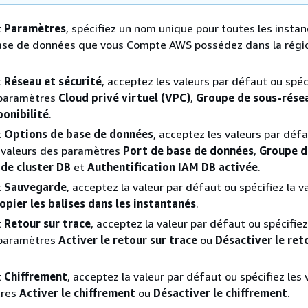
t
Paramètres
, spécifiez un nom unique pour toutes les insta
base de données que vous Compte AWS possédez dans la régi
t
Réseau et sécurité
, acceptez les valeurs par défaut ou spéci
 paramètres
Cloud privé virtuel (VPC)
,
Groupe de sous-rése
ponibilité
.
t
Options de base de données
, acceptez les valeurs par déf
s valeurs des paramètres
Port de base de données
,
Groupe d
de cluster DB
et
Authentification IAM DB activée
.
t
Sauvegarde
, acceptez la valeur par défaut ou spécifiez la v
opier les balises dans les instantanés
.
t
Retour sur trace
, acceptez la valeur par défaut ou spécifiez
 paramètres
Activer le retour sur trace
ou
Désactiver le ret
t
Chiffrement
, acceptez la valeur par défaut ou spécifiez les 
tres
Activer le chiffrement
ou
Désactiver le chiffrement
.