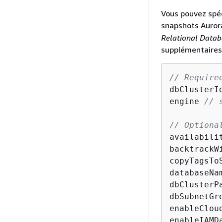
Vous pouvez spéc
snapshots Auror
Relational Datab
supplémentaires 
// Require
dbClusterI
engine 
// 
// Optiona
availabili
backtrackW
copyTagsTo
databaseNa
dbClusterP
dbSubnetGr
enableClou
enableIAMD