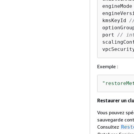
engineMode
engineVers
kmsKeyId 
/
optionGrou
port 
// in
scalingCon
vpcSecurit
Exemple :
"restoreMe
Restaurer un clu
Vous pouvez spéc
sauvegarde conti
Consultez
Rest