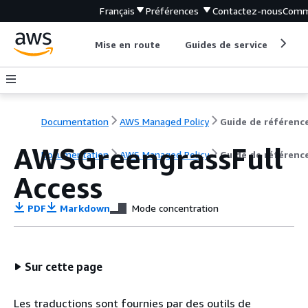
Français
Préférences
Contactez-nous
Comm
Mise en route
Guides de service
Out
Documentation
AWS Managed Policy
Guide de référenc
AWSGreengrassFull
Documentation
AWS Managed Policy
Guide de référenc
Access
PDF
Markdown
Mode concentration
Sur cette page
Les traductions sont fournies par des outils de