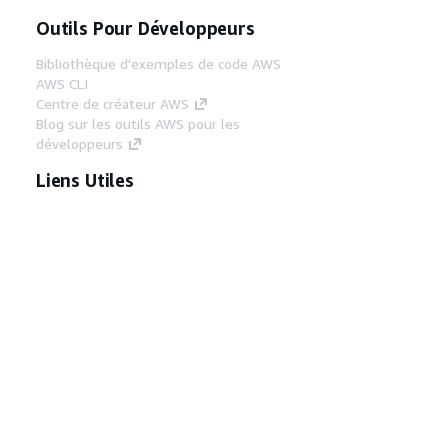
Outils Pour Développeurs
Bibliothèque d'exemples de code AWS
AWS CLI
Centre de créateur AWS
Blog sur les outils AWS pour les
développeurs
Liens Utiles
Téléchargez les documents du serveur MCP
AWS
Connectez-vous à la console AWS
AWS re:Post
Confidentialité
Conditions d'utilisation du
site
Préférences de cookies
© 2026,
Amazon Web Services, Inc. ou ses affiliés. Tous
droits réservés.
Français