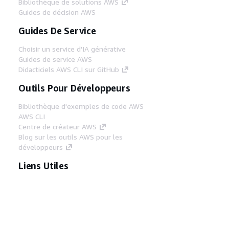
Bibliothèque de solutions AWS
Guides de décision AWS
Guides De Service
Choisir un service d'IA générative
Guides de service AWS
Didacticiels AWS CLI sur GitHub
Outils Pour Développeurs
Bibliothèque d'exemples de code AWS
AWS CLI
Centre de créateur AWS
Blog sur les outils AWS pour les
développeurs
Liens Utiles
Téléchargez les documents du serveur MCP
AWS
Connectez-vous à la console AWS
AWS re:Post