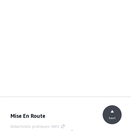
Mise En Route
haut
Didacticiels pratiques AWS