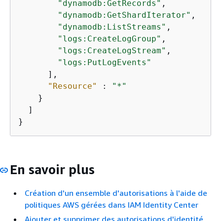
"dynamodb:GetRecords"
,

"dynamodb:GetShardIterator"
,

"dynamodb:ListStreams"
,

"logs:CreateLogGroup"
,

"logs:CreateLogStream"
,

"logs:PutLogEvents"
      ],

"Resource"
 : 
"*"
    }

  ]

}
En savoir plus
Création d'un ensemble d'autorisations à l'aide de
politiques AWS gérées dans IAM Identity Center
Ajouter et supprimer des autorisations d'identité