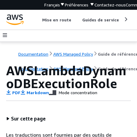
Français
Préférences
Contactez-nous
Comm
Mise en route
Guides de service
Out
Documentation
AWS Managed Policy
Guide de référenc
AWSLambdaDynam
Documentation
AWS Managed Policy
Guide de référenc
oDBExecutionRole
PDF
Markdown
Mode concentration
Sur cette page
Les traductions sont fournies par des outils de