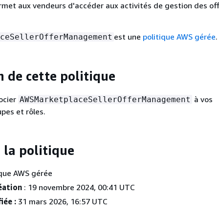
rmet aux vendeurs d'accéder aux activités de gestion des off
est une
politique AWS gérée
.
ceSellerOfferManagement
n de cette politique
ocier
à vos
AWSMarketplaceSellerOfferManagement
upes et rôles.
 la politique
ique AWS gérée
éation
: 19 novembre 2024, 00:41 UTC
iée :
31 mars 2026, 16:57 UTC