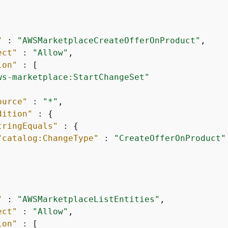
"
 : 
"AWSMarketplaceCreateOfferOnProduct"
,

ect"
 : 
"Allow"
,

ion"
 : [

ws-marketplace:StartChangeSet"
ource"
 : 
"*"
,

dition"
 : 
{
tringEquals"
 : 
{
"catalog:ChangeType"
 : 
"CreateOfferOnProduct"
"
 : 
"AWSMarketplaceListEntities"
,

ect"
 : 
"Allow"
,

ion"
 : [
