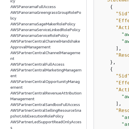
icy
{
AWSPanoramaFullAccess
AWSPanoramaGreengrassGroupRolePo
"Sid
licy
"Eff
AWSPanoramaSageMakerRolePolicy
"Act
AWSPanoramaServiceLinkedRolePolicy
"a
AWSPanoramaServiceRolePolicy
"a
AWSPartnerCentralChannelHandshake
ApprovalManagement
      ],

AWSPartnerCentralChannelManageme
"Res
nt
    },

AWSPartnerCentralFullAccess
{
AWSPartnerCentralMarketingManagem
"Sid
ent
AWSPartnerCentralOpportunityManag
"Eff
ement
"Act
AWSPartnerCentralRevenueAttribution
"a
Management
      ],

AWSPartnerCentralSandboxFullAccess
"Res
AWSPartnerCentralSellingResourceSna
pshotJobExecutionRolePolicy
"a
AWSPartnerLedSupportReadOnlyAcces
"a
s