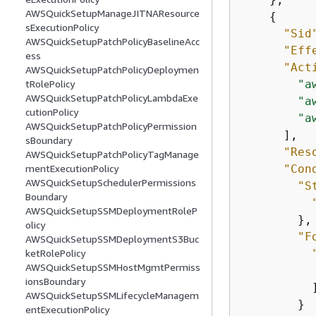
AWSQuickSetupManageJITNAResource
{
sExecutionPolicy
"Sid
AWSQuickSetupPatchPolicyBaselineAcc
"Eff
ess
"Act
AWSQuickSetupPatchPolicyDeploymen
"a
tRolePolicy
AWSQuickSetupPatchPolicyLambdaExe
"a
cutionPolicy
"a
AWSQuickSetupPatchPolicyPermission
      ],

sBoundary
"Res
AWSQuickSetupPatchPolicyTagManage
"Con
mentExecutionPolicy
AWSQuickSetupSchedulerPermissions
"S
Boundary
AWSQuickSetupSSMDeploymentRoleP
        },

olicy
"F
AWSQuickSetupSSMDeploymentS3Buc
ketRolePolicy
AWSQuickSetupSSMHostMgmtPermiss
ionsBoundary
          ]
AWSQuickSetupSSMLifecycleManagem
        }

entExecutionPolicy