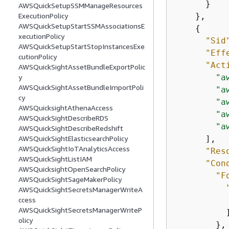
      }

AWSQuickSetupSSMManageResources
    },

ExecutionPolicy
AWSQuickSetupStartSSMAssociationsE
{
xecutionPolicy
"Sid
AWSQuickSetupStartStopInstancesExe
"Eff
cutionPolicy
"Act
AWSQuickSightAssetBundleExportPolic
"a
y
AWSQuickSightAssetBundleImportPoli
"a
cy
"a
AWSQuicksightAthenaAccess
"a
AWSQuickSightDescribeRDS
"a
AWSQuickSightDescribeRedshift
      ],

AWSQuickSightElasticsearchPolicy
AWSQuickSightIoTAnalyticsAccess
"Res
AWSQuickSightListIAM
"Con
AWSQuicksightOpenSearchPolicy
"F
AWSQuickSightSageMakerPolicy
AWSQuickSightSecretsManagerWriteA
ccess
AWSQuickSightSecretsManagerWriteP
          ]
olicy
        },
