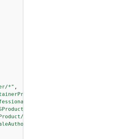
er/*"
,

tainerProduct/*"
,

fessionalServicesProduct/*"
,

SProduct/*"
,

Product/*"
,

aleAuthorization/*"