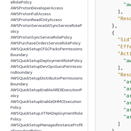
eRolePolicy
"a
AWSProtonDeveloperAccess
      ],

AWSProtonFullAccess
"Res
AWSProtonReadOnlyAccess
    },

AWSProtonServiceGitSyncServiceRoleP
olicy
{
AWSProtonSyncServiceRolePolicy
"Sid
AWSPurchaseOrdersServiceRolePolicy
"Eff
AWSQuickSetupCFGCPacksPermissions
"Act
Boundary
"a
AWSQuickSetupDeploymentRolePolicy
AWSQuickSetupDevOpsGuruPermissio
      ],

nsBoundary
"Res
AWSQuickSetupDistributorPermissions
"a
Boundary
"a
AWSQuickSetupEnableAREXExecutionP
"a
olicy
AWSQuickSetupEnableDHMCExecution
"a
Policy
"a
AWSQuickSetupJITNADeploymentRole
"a
Policy
      ]

AWSQuickSetupManagedInstanceProfil
    },

eExecutionPolicy