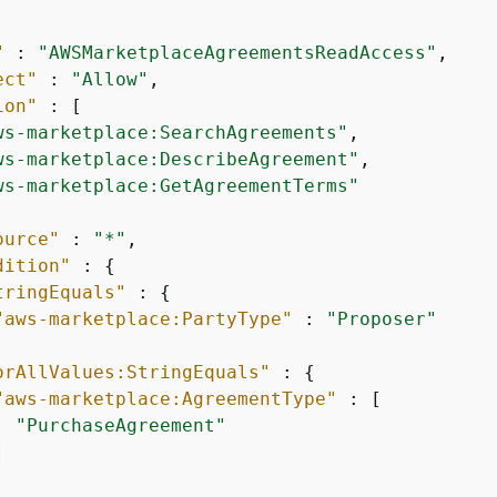
"
 : 
"AWSMarketplaceAgreementsReadAccess"
,

ect"
 : 
"Allow"
,

ion"
 : [

ws-marketplace:SearchAgreements"
,

ws-marketplace:DescribeAgreement"
,

ws-marketplace:GetAgreementTerms"
ource"
 : 
"*"
,

dition"
 : 
{
tringEquals"
 : 
{
"aws-marketplace:PartyType"
 : 
"Proposer"
orAllValues:StringEquals"
 : 
{
"aws-marketplace:AgreementType"
 : [

"PurchaseAgreement"

