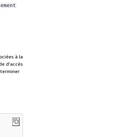
gement
ociées à la
nde d'accès
éterminer