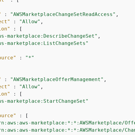
"
 : 
"AWSMarketplaceChangeSetReadAccess"
,

ect"
 : 
"Allow"
,

ion"
 : [

ws-marketplace:DescribeChangeSet"
,

ws-marketplace:ListChangeSets"
ource"
 : 
"*"
"
 : 
"AWSMarketplaceOfferManagement"
,

ect"
 : 
"Allow"
,

ion"
 : [

ws-marketplace:StartChangeSet"
ource"
 : [

rn:aws:aws-marketplace:*:*:AWSMarketplace/Off
rn:aws:aws-marketplace:*:*:AWSMarketplace/Cha