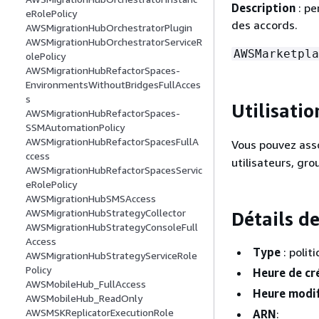
Description
: pe
eRolePolicy
des accords.
AWSMigrationHubOrchestratorPlugin
AWSMigrationHubOrchestratorServiceR
AWSMarketpla
olePolicy
AWSMigrationHubRefactorSpaces-
EnvironmentsWithoutBridgesFullAcces
s
Utilisatio
AWSMigrationHubRefactorSpaces-
SSMAutomationPolicy
AWSMigrationHubRefactorSpacesFullA
Vous pouvez ass
ccess
utilisateurs, gro
AWSMigrationHubRefactorSpacesServic
eRolePolicy
AWSMigrationHubSMSAccess
AWSMigrationHubStrategyCollector
Détails de
AWSMigrationHubStrategyConsoleFull
Access
Type
: polit
AWSMigrationHubStrategyServiceRole
Policy
Heure de cr
AWSMobileHub_FullAccess
Heure modif
AWSMobileHub_ReadOnly
AWSMSKReplicatorExecutionRole
ARN
: