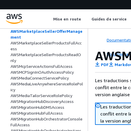
eRolePolicy
AWSMarketplaceRead-only
AWSMarketplaceResaleAuthorizationS
Mise en route
Guides de service
erviceRolePolicy
AWSMarketplaceSellerFullAccess
AWSMarketplaceSellerOfferManage
ment
Documentati
AWSMarketplaceSellerProductsFullAcc
ess
AWSMa
Documentati
AWSMarketplaceSellerProductsReadO
nly
PDF
Markdo
AWSMcpServiceActionsFullAccess
AWSMCPSignInOAuthAccessPolicy
AWSMediaConnectServicePolicy
Les traductions 
AWSMediaLiveAnywhereServiceRolePol
conflit entre le 
icy
version anglaise
AWSMediaTailorServiceRolePolicy
AWSMigrationHubDiscoveryAccess
Les traduction
AWSMigrationHubDMSAccess
AWSMigrationHubFullAccess
conflit entre 
AWSMigrationHubOrchestratorConsole
la version ang
FullAccess
AWSMigrationHubOrchestratorInstanc