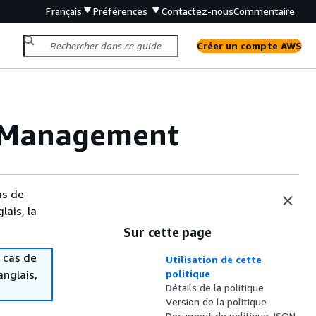
Français
Préférences
Contactez-nous
Commentaire
Créer un compte AWS
rManagement
as de
lais, la
Sur cette page
 cas de
Utilisation de cette
anglais,
politique
Détails de la politique
Version de la politique
Document de politique JSON