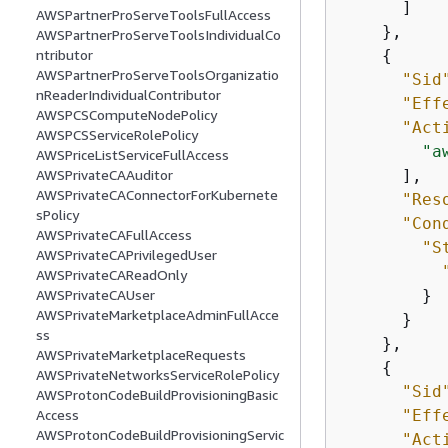
      ]

AWSPartnerProServeToolsFullAccess
    },

AWSPartnerProServeToolsIndividualCo
{
ntributor
AWSPartnerProServeToolsOrganizatio
"Sid
nReaderIndividualContributor
"Eff
AWSPCSComputeNodePolicy
"Act
AWSPCSServiceRolePolicy
"a
AWSPriceListServiceFullAccess
      ],

AWSPrivateCAAuditor
AWSPrivateCAConnectorForKubernete
"Res
sPolicy
"Con
AWSPrivateCAFullAccess
"S
AWSPrivateCAPrivilegedUser
AWSPrivateCAReadOnly
        }

AWSPrivateCAUser
AWSPrivateMarketplaceAdminFullAcce
      }

ss
    },

AWSPrivateMarketplaceRequests
{
AWSPrivateNetworksServiceRolePolicy
"Sid
AWSProtonCodeBuildProvisioningBasic
"Eff
Access
AWSProtonCodeBuildProvisioningServic
"Act