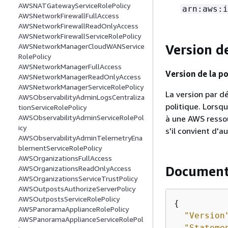
AWSNATGatewayServiceRolePolicy
arn:aws:i
AWSNetworkFirewallFullAccess
AWSNetworkFirewallReadOnlyAccess
AWSNetworkFirewallServiceRolePolicy
Version de
AWSNetworkManagerCloudWANService
RolePolicy
AWSNetworkManagerFullAccess
Version de la po
AWSNetworkManagerReadOnlyAccess
AWSNetworkManagerServiceRolePolicy
La version par dé
AWSObservabilityAdminLogsCentraliza
politique. Lorsq
tionServiceRolePolicy
AWSObservabilityAdminServiceRolePol
à une AWS ressou
icy
s'il convient d'a
AWSObservabilityAdminTelemetryEna
blementServiceRolePolicy
AWSOrganizationsFullAccess
Document
AWSOrganizationsReadOnlyAccess
AWSOrganizationsServiceTrustPolicy
AWSOutpostsAuthorizeServerPolicy
AWSOutpostsServiceRolePolicy
{
AWSPanoramaApplianceRolePolicy
"Version
AWSPanoramaApplianceServiceRolePol
"Stateme