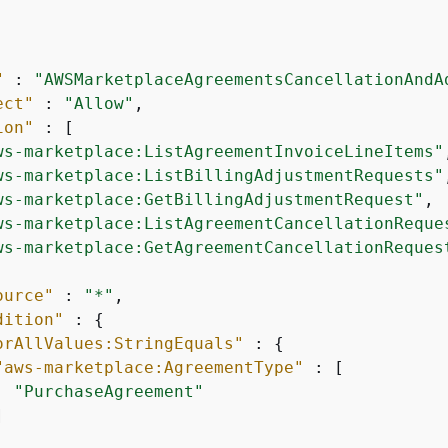
"
 : 
"AWSMarketplaceAgreementsCancellationAndA
ect"
 : 
"Allow"
,

ion"
 : [

ws-marketplace:ListAgreementInvoiceLineItems"
ws-marketplace:ListBillingAdjustmentRequests"
ws-marketplace:GetBillingAdjustmentRequest"
,

ws-marketplace:ListAgreementCancellationReque
ws-marketplace:GetAgreementCancellationReques
ource"
 : 
"*"
,

dition"
 : 
{
orAllValues:StringEquals"
 : 
{
"aws-marketplace:AgreementType"
 : [

"PurchaseAgreement"

