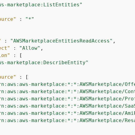
ws-marketplace:ListEntities"
ource"
 : 
"*"
"
 : 
"AWSMarketplaceEntitiesReadAccess"
,

ect"
 : 
"Allow"
,

ion"
 : [

ws-marketplace:DescribeEntity"
ource"
 : [

rn:aws:aws-marketplace:*:*:AWSMarketplace/Off
rn:aws:aws-marketplace:*:*:AWSMarketplace/Con
rn:aws:aws-marketplace:*:*:AWSMarketplace/Pro
rn:aws:aws-marketplace:*:*:AWSMarketplace/Saa
rn:aws:aws-marketplace:*:*:AWSMarketplace/Ami
rn:aws:aws-marketplace:*:*:AWSMarketplace/Res