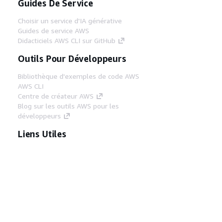
Guides De Service
Choisir un service d'IA générative
Guides de service AWS
Didacticiels AWS CLI sur GitHub
Outils Pour Développeurs
Bibliothèque d'exemples de code AWS
AWS CLI
Centre de créateur AWS
Blog sur les outils AWS pour les
développeurs
Liens Utiles
Téléchargez les documents du serveur MCP
AWS
Connectez-vous à la console AWS
AWS re:Post
Confidentialité
Conditions d'utilisation du
site
Préférences de cookies
© 2026,