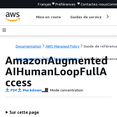
Français
Préférences
Contactez-nous
Comm
Mise en route
Guides de service
Out
Documentation
AWS Managed Policy
Guide de référenc
AmazonAugmented
Documentation
AWS Managed Policy
Guide de référenc
AIHumanLoopFullA
ccess
PDF
Markdown
Mode concentration
Sur cette page