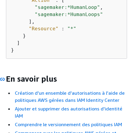
"Action"
 : [

"sagemaker:*HumanLoop"
,

"sagemaker:*HumanLoops"
      ],

"Resource"
 : 
"*"
    }

  ]

}
En savoir plus
Création d'un ensemble d'autorisations à l'aide de
politiques AWS gérées dans IAM Identity Center
Ajouter et supprimer des autorisations d'identité
IAM
Comprendre le versionnement des politiques IAM
Commencez avec les politiques AWS gérées et