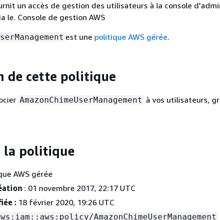
urnit un accès de gestion des utilisateurs à la console d'admi
a le. Console de gestion AWS
est une
politique AWS gérée
.
serManagement
n de cette politique
ocier
à vos utilisateurs, g
AmazonChimeUserManagement
 la politique
ique AWS gérée
éation
: 01 novembre 2017, 22:17 UTC
iée :
18 février 2020, 19:26 UTC
aws:iam::aws:policy/AmazonChimeUserManagement