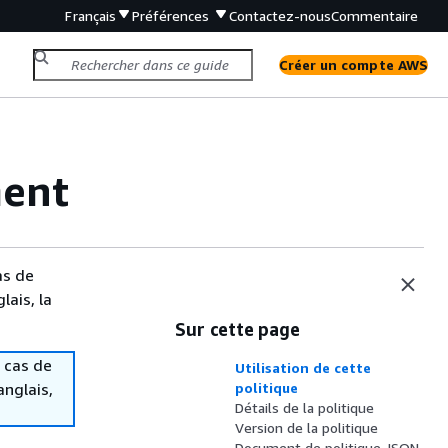
Français
Préférences
Contactez-nous
Commentaire
Créer un compte AWS
ent
as de
lais, la
Sur cette page
 cas de
Utilisation de cette
anglais,
politique
Détails de la politique
Version de la politique
Document de politique JSON