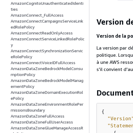
AmazonCognitoUnauthenticatedIdenti
ties
AmazonConnect_FullAccess
Version de
AmazonConnectCampaignsServiceLink
edRolePolicy
AmazonConnectReadOnlyAccess
Version de la po
AmazonConnectServiceLinkedRolePolic
y
La version par dé
AmazonConnectSynchronizationServic
politique. Lorsq
eRolePolicy
à une AWS ressou
AmazonConnectVoiceIDFullAccess
AmazonDataZoneBedrockModelConsu
s'il convient d'a
mptionPolicy
AmazonDataZoneBedrockModelManag
ementPolicy
Document
AmazonDataZoneDomainExecutionRol
ePolicy
AmazonDataZoneEnvironmentRolePer
missionsBoundary
{
AmazonDataZoneFullAccess
"Version
AmazonDataZoneFullUserAccess
"Stateme
AmazonDataZoneGlueManageAccessR
{