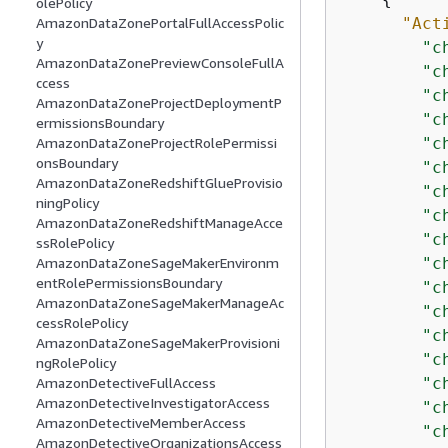
olePolicy
"Act
AmazonDataZonePortalFullAccessPolic
y
"c
AmazonDataZonePreviewConsoleFullA
"c
ccess
"c
AmazonDataZoneProjectDeploymentP
"c
ermissionsBoundary
"c
AmazonDataZoneProjectRolePermissi
onsBoundary
"c
AmazonDataZoneRedshiftGlueProvisio
"c
ningPolicy
"c
AmazonDataZoneRedshiftManageAcce
"c
ssRolePolicy
"c
AmazonDataZoneSageMakerEnvironm
entRolePermissionsBoundary
"c
AmazonDataZoneSageMakerManageAc
"c
cessRolePolicy
"c
AmazonDataZoneSageMakerProvisioni
"c
ngRolePolicy
"c
AmazonDetectiveFullAccess
AmazonDetectiveInvestigatorAccess
"c
AmazonDetectiveMemberAccess
"c
AmazonDetectiveOrganizationsAccess