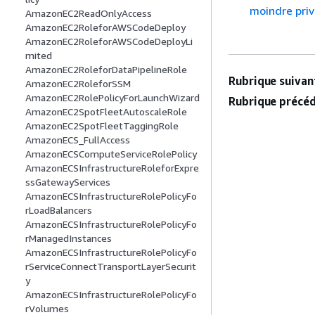
moindre priv
AmazonEC2ReadOnlyAccess
AmazonEC2RoleforAWSCodeDeploy
AmazonEC2RoleforAWSCodeDeployLi
mited
AmazonEC2RoleforDataPipelineRole
Rubrique suivant
AmazonEC2RoleforSSM
AmazonEC2RolePolicyForLaunchWizard
Rubrique précéd
AmazonEC2SpotFleetAutoscaleRole
AmazonEC2SpotFleetTaggingRole
AmazonECS_FullAccess
AmazonECSComputeServiceRolePolicy
AmazonECSInfrastructureRoleforExpre
ssGatewayServices
AmazonECSInfrastructureRolePolicyFo
rLoadBalancers
AmazonECSInfrastructureRolePolicyFo
rManagedInstances
AmazonECSInfrastructureRolePolicyFo
rServiceConnectTransportLayerSecurit
y
AmazonECSInfrastructureRolePolicyFo
rVolumes