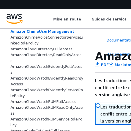
AmazonChimeSDKMessagingServiceRo
lePolicy
AmazonChimeServiceRolePolicy
Mise en route
Guides de service
AmazonChimeTranscriptionServiceLink
edRolePolicy
AmazonChimeUserManagement
AmazonChimeVoiceConnectorServiceLi
Documentati
nkedRolePolicy
AmazonCloudDirectoryFullAccess
Amaz
Documentati
AmazonCloudDirectoryReadOnlyAcces
s
PDF
Markdo
AmazonCloudWatchEvidentlyFullAcces
s
AmazonCloudWatchEvidentlyReadOnly
Les traductions 
Access
conflit entre le 
AmazonCloudWatchEvidentlyServiceRo
version anglaise
lePolicy
AmazonCloudWatchRUMFullAccess
Les traduction
AmazonCloudWatchRUMReadOnlyAcce
ss
conflit entre 
AmazonCloudWatchRUMServiceRolePo
la version ang
licy
AmazonCodeCatalystFullAccess