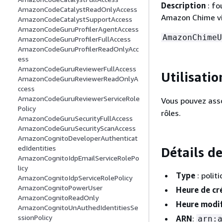
Description
: fo
AmazonCodeCatalystReadOnlyAccess
Amazon Chime vi
AmazonCodeCatalystSupportAccess
AmazonCodeGuruProfilerAgentAccess
AmazonChimeU
AmazonCodeGuruProfilerFullAccess
AmazonCodeGuruProfilerReadOnlyAcc
ess
AmazonCodeGuruReviewerFullAccess
Utilisatio
AmazonCodeGuruReviewerReadOnlyA
ccess
AmazonCodeGuruReviewerServiceRole
Vous pouvez ass
Policy
rôles.
AmazonCodeGuruSecurityFullAccess
AmazonCodeGuruSecurityScanAccess
AmazonCognitoDeveloperAuthenticat
edIdentities
Détails de
AmazonCognitoIdpEmailServiceRolePo
licy
Type
: polit
AmazonCognitoIdpServiceRolePolicy
AmazonCognitoPowerUser
Heure de cr
AmazonCognitoReadOnly
Heure modif
AmazonCognitoUnAuthedIdentitiesSe
ssionPolicy
ARN
:
arn: