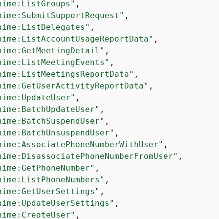
hime:ListGroups"
,

hime:SubmitSupportRequest"
,

hime:ListDelegates"
,

hime:ListAccountUsageReportData"
,

hime:GetMeetingDetail"
,

hime:ListMeetingEvents"
,

hime:ListMeetingsReportData"
,

hime:GetUserActivityReportData"
,

hime:UpdateUser"
,

hime:BatchUpdateUser"
,

hime:BatchSuspendUser"
,

hime:BatchUnsuspendUser"
,

hime:AssociatePhoneNumberWithUser"
,

hime:DisassociatePhoneNumberFromUser"
,

hime:GetPhoneNumber"
,

hime:ListPhoneNumbers"
,

hime:GetUserSettings"
,

hime:UpdateUserSettings"
,

hime:CreateUser"
,
