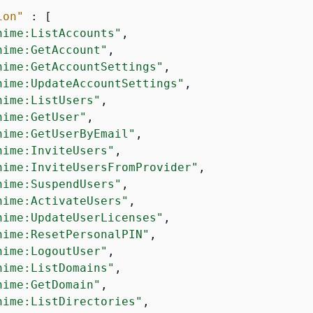
ion"
 : [

hime:ListAccounts"
,

hime:GetAccount"
,

hime:GetAccountSettings"
,

hime:UpdateAccountSettings"
,

hime:ListUsers"
,

hime:GetUser"
,

hime:GetUserByEmail"
,

hime:InviteUsers"
,

hime:InviteUsersFromProvider"
,

hime:SuspendUsers"
,

hime:ActivateUsers"
,

hime:UpdateUserLicenses"
,

hime:ResetPersonalPIN"
,

hime:LogoutUser"
,

hime:ListDomains"
,

hime:GetDomain"
,

hime:ListDirectories"
,
