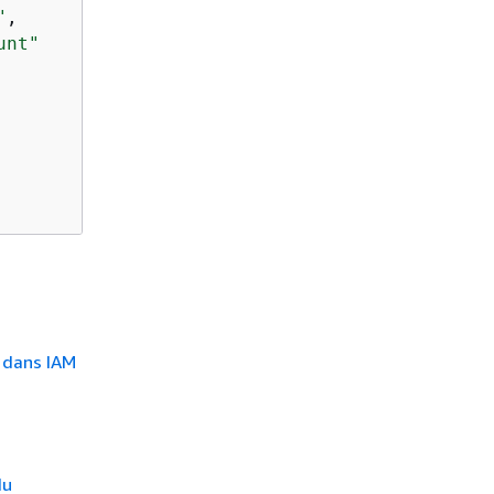
"
,

unt"
s dans IAM
du