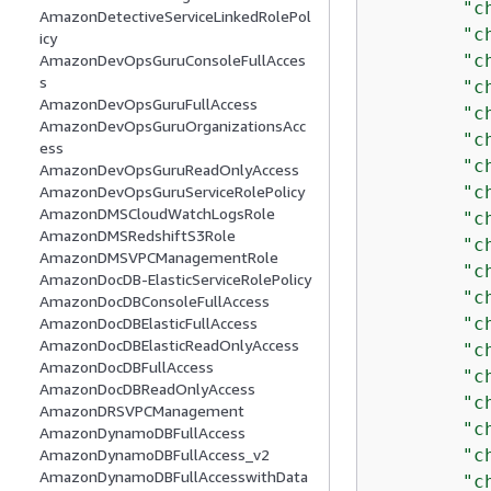
"c
AmazonDetectiveServiceLinkedRolePol
"c
icy
"c
AmazonDevOpsGuruConsoleFullAcces
s
"c
AmazonDevOpsGuruFullAccess
"c
AmazonDevOpsGuruOrganizationsAcc
"c
ess
"c
AmazonDevOpsGuruReadOnlyAccess
"c
AmazonDevOpsGuruServiceRolePolicy
AmazonDMSCloudWatchLogsRole
"c
AmazonDMSRedshiftS3Role
"c
AmazonDMSVPCManagementRole
"c
AmazonDocDB-ElasticServiceRolePolicy
"c
AmazonDocDBConsoleFullAccess
"c
AmazonDocDBElasticFullAccess
AmazonDocDBElasticReadOnlyAccess
"c
AmazonDocDBFullAccess
"c
AmazonDocDBReadOnlyAccess
"c
AmazonDRSVPCManagement
"c
AmazonDynamoDBFullAccess
"c
AmazonDynamoDBFullAccess_v2
AmazonDynamoDBFullAccesswithData
"c