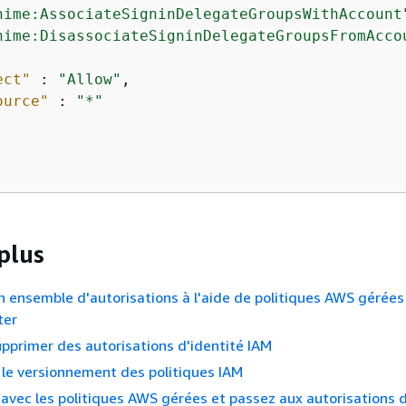
hime:AssociateSigninDelegateGroupsWithAccount
hime:DisassociateSigninDelegateGroupsFromAcco
ect"
 : 
"Allow"
,

ource"
 : 
"*"
plus
n ensemble d'autorisations à l'aide de politiques AWS gérée
ter
upprimer des autorisations d'identité IAM
le versionnement des politiques IAM
vec les politiques AWS gérées et passez aux autorisations 