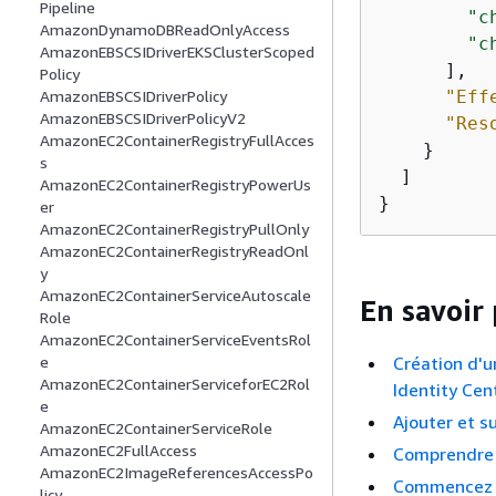
Pipeline
"c
AmazonDynamoDBReadOnlyAccess
"c
AmazonEBSCSIDriverEKSClusterScoped
      ],

Policy
"Eff
AmazonEBSCSIDriverPolicy
AmazonEBSCSIDriverPolicyV2
"Res
AmazonEC2ContainerRegistryFullAcces
    }

s
  ]

AmazonEC2ContainerRegistryPowerUs
}
er
AmazonEC2ContainerRegistryPullOnly
AmazonEC2ContainerRegistryReadOnl
y
AmazonEC2ContainerServiceAutoscale
En savoir 
Role
AmazonEC2ContainerServiceEventsRol
Création d'u
e
AmazonEC2ContainerServiceforEC2Rol
Identity Cen
e
Ajouter et s
AmazonEC2ContainerServiceRole
AmazonEC2FullAccess
Comprendre 
AmazonEC2ImageReferencesAccessPo
Commencez a
licy