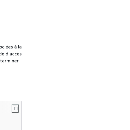
ociées à la
nde d'accès
éterminer