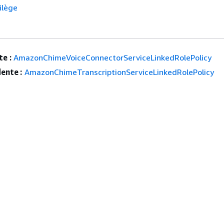
ilège
e :
AmazonChimeVoiceConnectorServiceLinkedRolePolicy
ente :
AmazonChimeTranscriptionServiceLinkedRolePolicy