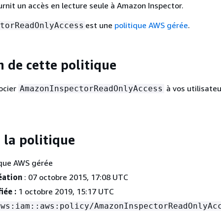
urnit un accès en lecture seule à Amazon Inspector.
est une
politique AWS gérée
.
torReadOnlyAccess
n de cette politique
ocier
à vos utilisateu
AmazonInspectorReadOnlyAccess
.
 la politique
ique AWS gérée
éation
: 07 octobre 2015, 17:08 UTC
iée :
1 octobre 2019, 15:17 UTC
aws:iam::aws:policy/AmazonInspectorReadOnlyAc