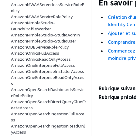
En savoir 
AmazonMWAAServerlessServiceRoleP
olicy
Création d'u
AmazonMWAAServiceRolePolicy
AmazonNimbleStudio-
Identity Cen
LaunchProfileWorker
Ajouter et s
AmazonNimbleStudio-StudioAdmin
AmazonNimbleStudio-StudioUser
Comprendre 
AmazonODBServiceRolePolicy
Commencez a
AmazonOmicsFullAccess
moindre priv
AmazonOmicsReadOnlyAccess
AmazonOneEnterpriseFullAccess
AmazonOneEnterpriseInstallerAccess
AmazonOneEnterpriseReadOnlyAcces
s
Rubrique suivant
AmazonOpenSearchDashboardsServic
eRolePolicy
Rubrique précéd
AmazonOpenSearchDirectQueryGlueCr
eateAccess
AmazonOpenSearchIngestionFullAcce
ss
AmazonOpenSearchIngestionReadOnl
yAccess