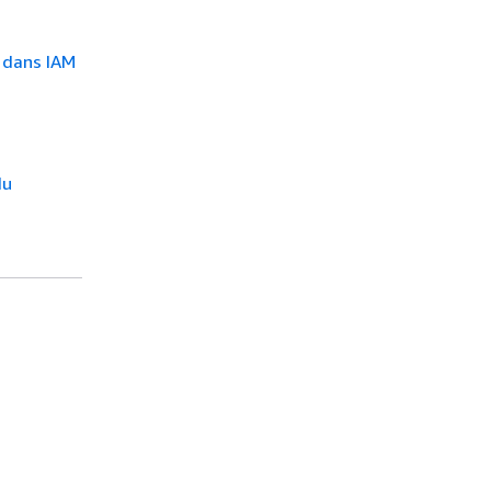
s dans IAM
du