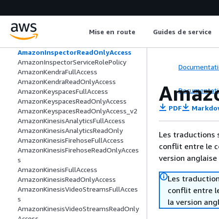
AmazonInspector2ReadOnlyAccess
AmazonInspector2ServiceRolePolicy
AmazonInspector2ThirdPartyServiceR
Mise en route
Guides de service
olePolicy
AmazonInspectorFullAccess
AmazonInspectorReadOnlyAccess
AmazonInspectorServiceRolePolicy
Documentati
AmazonKendraFullAccess
AmazonKendraReadOnlyAccess
Amazo
Documentati
AmazonKeyspacesFullAccess
AmazonKeyspacesReadOnlyAccess
PDF
Markdo
AmazonKeyspacesReadOnlyAccess_v2
AmazonKinesisAnalyticsFullAccess
AmazonKinesisAnalyticsReadOnly
Les traductions 
AmazonKinesisFirehoseFullAccess
conflit entre le 
AmazonKinesisFirehoseReadOnlyAcces
version anglaise
s
AmazonKinesisFullAccess
Les traduction
AmazonKinesisReadOnlyAccess
AmazonKinesisVideoStreamsFullAcces
conflit entre 
s
la version ang
AmazonKinesisVideoStreamsReadOnly
Access