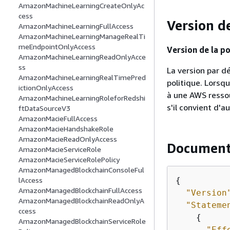
AmazonMachineLearningCreateOnlyAc
cess
Version de
AmazonMachineLearningFullAccess
AmazonMachineLearningManageRealTi
meEndpointOnlyAccess
Version de la po
AmazonMachineLearningReadOnlyAcce
ss
La version par dé
AmazonMachineLearningRealTimePred
politique. Lorsq
ictionOnlyAccess
à une AWS ressou
AmazonMachineLearningRoleforRedshi
s'il convient d'a
ftDataSourceV3
AmazonMacieFullAccess
AmazonMacieHandshakeRole
AmazonMacieReadOnlyAccess
Document
AmazonMacieServiceRole
AmazonMacieServiceRolePolicy
AmazonManagedBlockchainConsoleFul
{
lAccess
AmazonManagedBlockchainFullAccess
"Version
AmazonManagedBlockchainReadOnlyA
"Stateme
ccess
{
AmazonManagedBlockchainServiceRole
"Eff