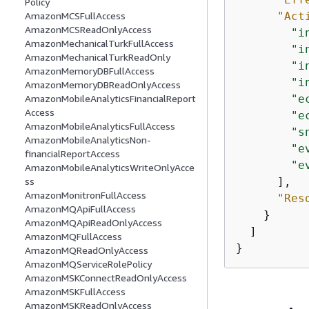
Policy
"Act
AmazonMCSFullAccess
AmazonMCSReadOnlyAccess
"i
AmazonMechanicalTurkFullAccess
"i
AmazonMechanicalTurkReadOnly
"i
AmazonMemoryDBFullAccess
"i
AmazonMemoryDBReadOnlyAccess
"e
AmazonMobileAnalyticsFinancialReport
Access
"e
AmazonMobileAnalyticsFullAccess
"s
AmazonMobileAnalyticsNon-
"e
financialReportAccess
"e
AmazonMobileAnalyticsWriteOnlyAcce
      ],

ss
AmazonMonitronFullAccess
"Res
AmazonMQApiFullAccess
    }

AmazonMQApiReadOnlyAccess
  ]

AmazonMQFullAccess
}
AmazonMQReadOnlyAccess
AmazonMQServiceRolePolicy
AmazonMSKConnectReadOnlyAccess
AmazonMSKFullAccess
AmazonMSKReadOnlyAccess