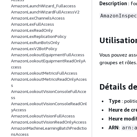
Description
: fo
AmazonLaunchWizard_Fullaccess
AmazonLaunchWizardFullAccessV2
AmazonInspec
AmazonLexChannelsAccess
AmazonLexFullAccess
AmazonLexReadOnly
AmazonLexReplicationPolicy
Utilisatio
AmazonLexRunBotsOnly
AmazonLexV2BotPolicy
Vous pouvez ass
AmazonLookoutEquipmentFullAccess
AmazonLookoutEquipmentReadOnlyA
groupes et rôles
ccess
AmazonLookoutMetricsFullAccess
AmazonLookoutMetricsReadOnlyAcces
Détails de
s
AmazonLookoutVisionConsoleFullAcce
ss
Type
: polit
AmazonLookoutVisionConsoleReadOnl
Heure de cr
yAccess
AmazonLookoutVisionFullAccess
Heure modif
AmazonLookoutVisionReadOnlyAccess
ARN
:
arn:
AmazonMachineLearningBatchPredictio
nsAccess