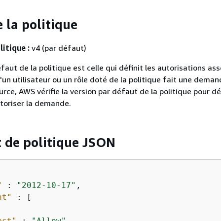
 la politique
litique :
v4 (par défaut)
faut de la politique est celle qui définit les autorisations ass
u'un utilisateur ou un rôle doté de la politique fait une dema
rce, AWS vérifie la version par défaut de la politique pour d
utoriser la demande.
 de politique JSON
"
 : 
"2012-10-17"
,

nt"
 : [

ect"
 : 
"Allow"
,
