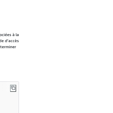
ociées à la
nde d'accès
éterminer