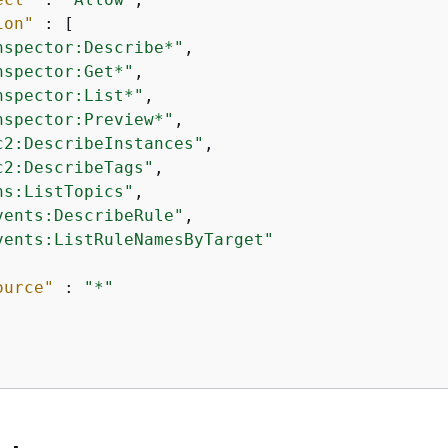
ion"
 : [

nspector:Describe*"
,

nspector:Get*"
,

nspector:List*"
,

nspector:Preview*"
,

c2:DescribeInstances"
,

c2:DescribeTags"
,

ns:ListTopics"
,

vents:DescribeRule"
,

vents:ListRuleNamesByTarget"
ource"
 : 
"*"