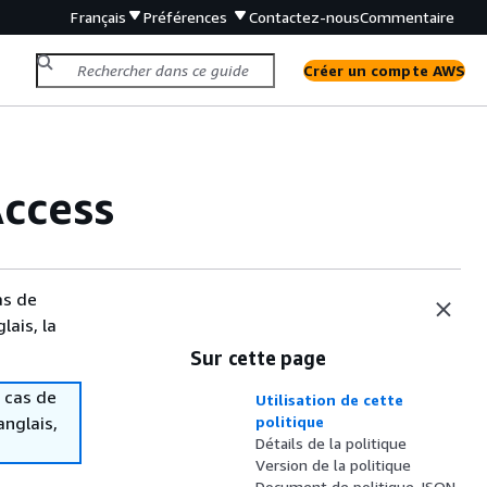
Français
Préférences
Contactez-nous
Commentaire
Créer un compte AWS
ccess
as de
lais, la
Sur cette page
 cas de
Utilisation de cette
anglais,
politique
Détails de la politique
Version de la politique
Document de politique JSON