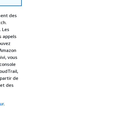
ment des
tch.
. Les
s appels
ouvez
t Amazon
ivi, vous
 console
oudTrail,
partir de
 et des
ur
.