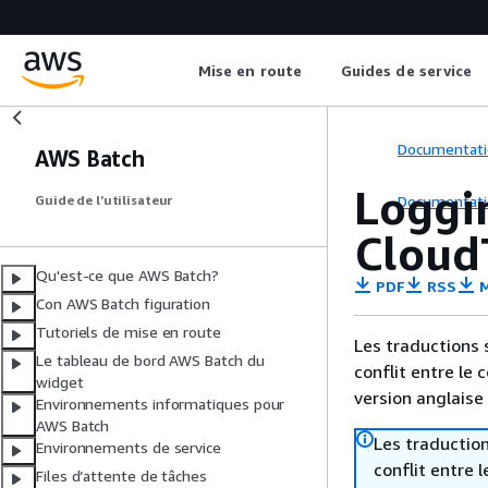
Mise en route
Guides de service
Documentati
AWS Batch
Loggi
Documentati
Guide de l’utilisateur
Cloud
Qu'est-ce que AWS Batch?
PDF
RSS
M
Con AWS Batch figuration
Tutoriels de mise en route
Les traductions 
Le tableau de bord AWS Batch du
conflit entre le 
widget
version anglaise
Environnements informatiques pour
AWS Batch
Les traduction
Environnements de service
conflit entre 
Files d’attente de tâches