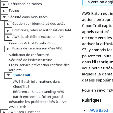
la version ang
Définitions de tâches
Tâches
AWS Batch est in
Sécurité dans AWS Batch
actions entrepri
Gestion de l’identité et des accès
CloudTrail captu
Politiques, rôles et autorisations IAM
appels capturés 
AWS Batch Rôle d'exécution IAM
de code vers les 
Créer un Virtual Private Cloud
activer la diffu
Points de terminaison d’un VPC
S3, y compris le
Validation de conformité
pouvez toujours 
Sécurité de l’infrastructure
dans
Historiqu
Cross-service prévention confuse des
vous pouvez déte
adjoints
laquelle la dema
CloudTrail
détails suppléme
AWS Batch informations dans
CloudTrail
Pour en savoir pl
Référence : Understanding AWS
Batch entrées de fichier journal
Rubriques
Résoudre les problèmes liés à l'IAM
AWS Batch
AWS Batch i
AWS Step Functions