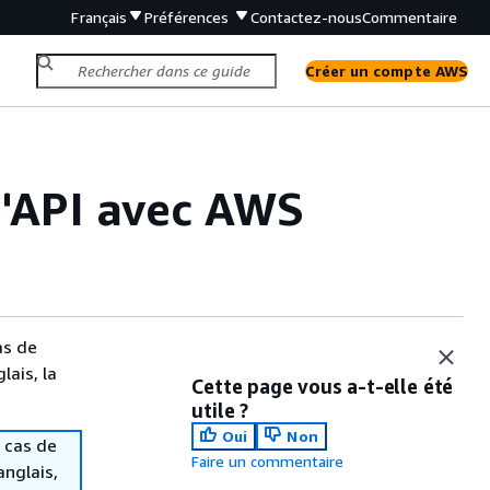
Français
Préférences
Contactez-nous
Commentaire
Créer un compte AWS
'API avec AWS
as de
lais, la
Cette page vous a-t-elle été
utile ?
Oui
Non
 cas de
Faire un commentaire
anglais,