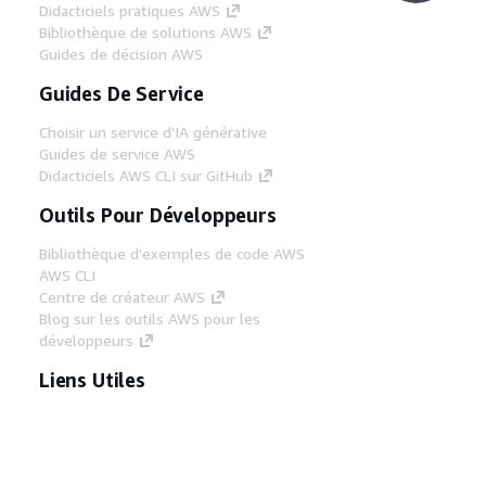
Didacticiels pratiques AWS
Bibliothèque de solutions AWS
Guides de décision AWS
Guides De Service
Choisir un service d'IA générative
Guides de service AWS
Didacticiels AWS CLI sur GitHub
Outils Pour Développeurs
Bibliothèque d'exemples de code AWS
AWS CLI
Centre de créateur AWS
Blog sur les outils AWS pour les
développeurs
Liens Utiles
Téléchargez les documents du serveur MCP
AWS
Connectez-vous à la console AWS
AWS re:Post