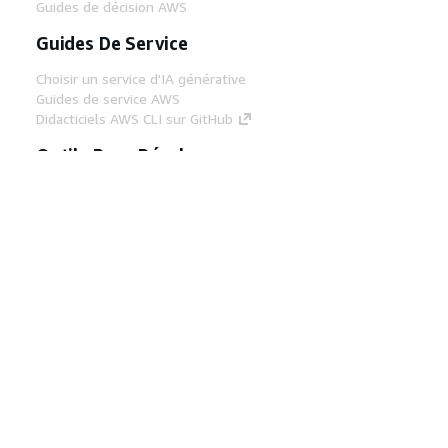
Guides de décision AWS
Guides De Service
Choisir un service d'IA générative
Guides de service AWS
Didacticiels AWS CLI sur GitHub
Outils Pour Développeurs
Bibliothèque d'exemples de code AWS
AWS CLI
Centre de créateur AWS
Blog sur les outils AWS pour les
développeurs
Liens Utiles
Téléchargez les documents du serveur MCP
AWS
Connectez-vous à la console AWS
AWS re:Post