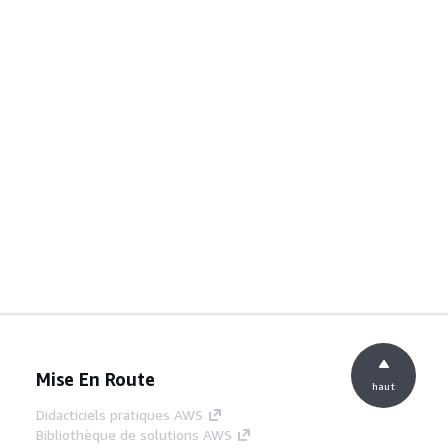
Mise En Route
haut
Didacticiels pratiques AWS
Bibliothèque de solutions AWS