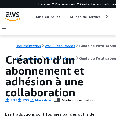
Français
Préférences
Contactez-nous
Comm
Mise en route
Guides de service
Out
Documentation
AWS Clean Rooms
Guide de l’utilisateu
Création d'un
Documentation
AWS Clean Rooms
Guide de l’utilisateu
abonnement et
adhésion à une
collaboration
PDF
RSS
Markdown
Mode concentration
Les traductions sont fournies par des outils de