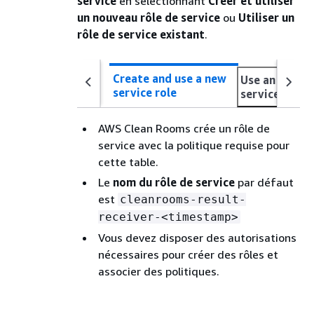
service
en sélectionnant
Créer et utiliser
un nouveau rôle de service
ou
Utiliser un
rôle de service existant
.
Create and use a new
Use an existi
service role
service role
AWS Clean Rooms crée un rôle de
service avec la politique requise pour
cette table.
Le
nom du rôle de service
par défaut
est
cleanrooms-result-
receiver-<timestamp>
Vous devez disposer des autorisations
nécessaires pour créer des rôles et
associer des politiques.