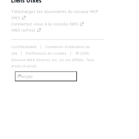
Liens Utiles
Téléchargez les documents du serveur MCP
AWS
Connectez-vous à la console AWS
AWS re:Post
Confidentialité
Conditions d'utilisation du
site
Préférences de cookies
© 2026,
Amazon Web Services, Inc. ou ses affiliés. Tous
droits réservés.
Français