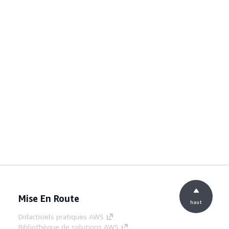
Mise En Route
haut
Didacticiels pratiques AWS
Bibliothèque de solutions AWS