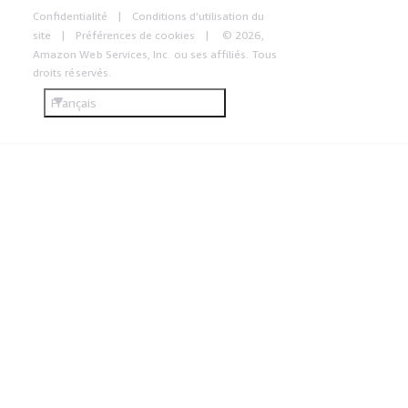
Confidentialité
Conditions d'utilisation du
site
Préférences de cookies
© 2026,
Amazon Web Services, Inc. ou ses affiliés. Tous
droits réservés.
Français