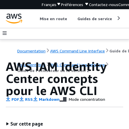
Français
Préférences
Contactez-nous
Comm
Mise en route
Guides de service
Out
Documentation
AWS Command Line Interface
AWS IAM Identity
Documentation
AWS Command Line Interface
Guide de l’utilisateur de la version 2
Center concepts
pour le AWS CLI
PDF
RSS
Markdown
Mode concentration
Sur cette page