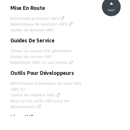
Mise En Route
haut
Didacticiels pratiques AWS
Bibliothèque de solutions AWS
Guides de décision AWS
Guides De Service
Choisir un service d'IA générative
Guides de service AWS
Didacticiels AWS CLI sur GitHub
Outils Pour Développeurs
Bibliothèque d'exemples de code AWS
AWS CLI
Centre de créateur AWS
Blog sur les outils AWS pour les
développeurs
Liens Utiles
Téléchargez les documents du serveur MCP