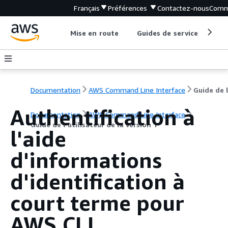
Français
Préférences
Contactez-nous
Comm
Mise en route
Guides de service
Out
Documentation
AWS Command Line Interface
Authentification à
Documentation
AWS Command Line Interface
Guide de l’utilisateur de la version 1
l'aide
d'informations
d'identification à
court terme pour
AWS CLI