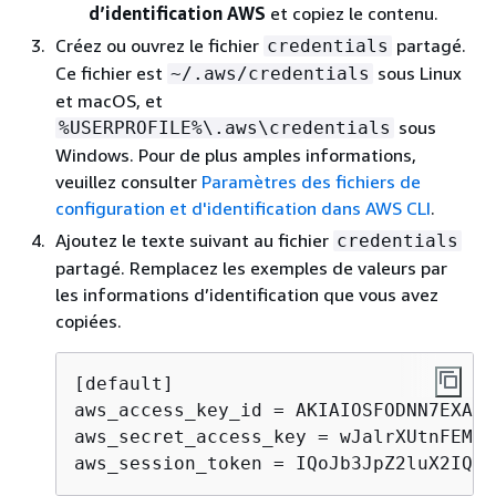
d’identification AWS
et copiez le contenu.
Créez ou ouvrez le fichier
partagé.
credentials
Ce fichier est
sous Linux
~/.aws/credentials
et macOS, et
sous
%USERPROFILE%\.aws\credentials
Windows. Pour de plus amples informations,
veuillez consulter
Paramètres des fichiers de
configuration et d'identification dans AWS CLI
.
Ajoutez le texte suivant au fichier
credentials
partagé. Remplacez les exemples de valeurs par
les informations d’identification que vous avez
copiées.
[default] 

aws_access_key_id = AKIAIOSFODNN7EXAMPL
aws_secret_access_key = wJalrXUtnFEMI/
aws_session_token = IQoJb3JpZ2luX2IQoJ