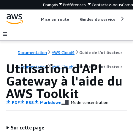
Français
Préférences
Contactez-nous
Comm
Mise en route
Guides de service
Out
Documentation
AWS Cloud9
Guide de l’utilisateur
Utilisation d'API
Documentation
AWS Cloud9
Guide de l’utilisateur
Gateway à l'aide du
AWS Toolkit
PDF
RSS
Markdown
Mode concentration
Sur cette page