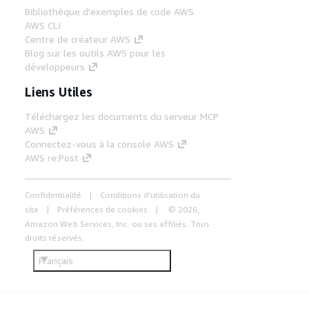
Bibliothèque d'exemples de code AWS
AWS CLI
Centre de créateur AWS
Blog sur les outils AWS pour les
développeurs
Liens Utiles
Téléchargez les documents du serveur MCP
AWS
Connectez-vous à la console AWS
AWS re:Post
Confidentialité
Conditions d'utilisation du
site
Préférences de cookies
© 2026,
Amazon Web Services, Inc. ou ses affiliés. Tous
droits réservés.
Français