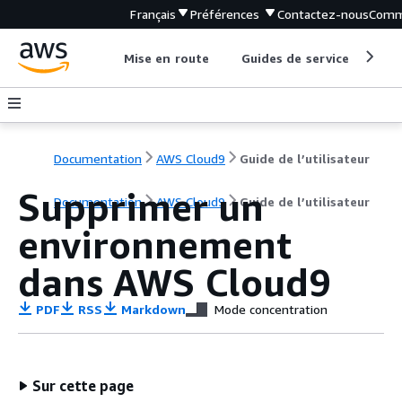
Français
Préférences
Contactez-nous
Comm
Mise en route
Guides de service
Out
Documentation
AWS Cloud9
Guide de l’utilisateur
Supprimer un
Documentation
AWS Cloud9
Guide de l’utilisateur
environnement
dans AWS Cloud9
PDF
RSS
Markdown
Mode concentration
Sur cette page