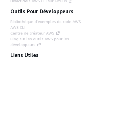
Didacticiels AWS CLI sur GitHub
Outils Pour Développeurs
Bibliothèque d'exemples de code AWS
AWS CLI
Centre de créateur AWS
Blog sur les outils AWS pour les
développeurs
Liens Utiles
Téléchargez les documents du serveur MCP
AWS
Connectez-vous à la console AWS
AWS re:Post
Confidentialité
Conditions d'utilisation du
site
Préférences de cookies
© 2026,
Amazon Web Services, Inc. ou ses affiliés. Tous
droits réservés.
Français