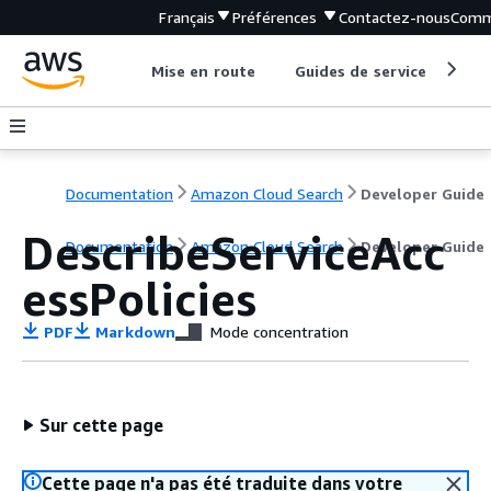
Français
Préférences
Contactez-nous
Comm
Mise en route
Guides de service
Out
Documentation
Amazon Cloud Search
Developer Guide
DescribeServiceAcc
Documentation
Amazon Cloud Search
Developer Guide
essPolicies
PDF
Markdown
Mode concentration
Sur cette page
Cette page n'a pas été traduite dans votre