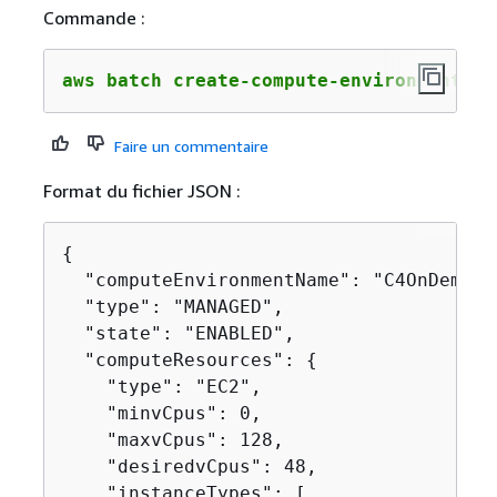
Commande :
aws batch create-compute-environment --
Faire un commentaire
Format du fichier JSON :
{
  "computeEnvironmentName": "C4OnDemand"
  "type": "MANAGED",

  "state": "ENABLED",

  "computeResources": 
{
    "type": "EC2",

    "minvCpus": 0,

    "maxvCpus": 128,

    "desiredvCpus": 48,

    "instanceTypes": [
