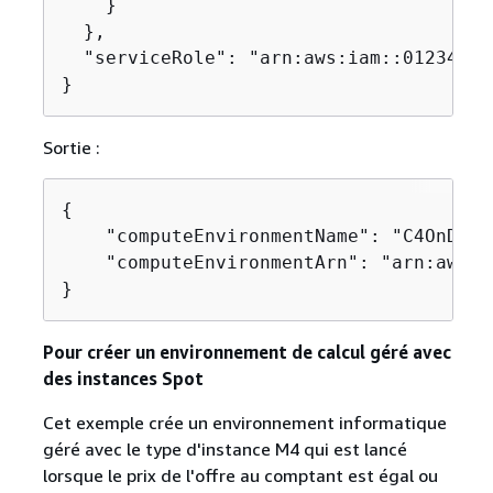
    }

  },

  "serviceRole": "arn:aws:iam::01234567
}
Sortie :
{
    "computeEnvironmentName": "C4OnDeman
    "computeEnvironmentArn": "arn:aws:b
}
Pour créer un environnement de calcul géré avec
des instances Spot
Cet exemple crée un environnement informatique
géré avec le type d'instance M4 qui est lancé
lorsque le prix de l'offre au comptant est égal ou