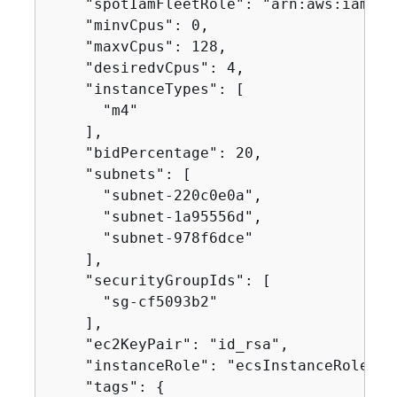
    "spotIamFleetRole": "arn:aws:iam::0
    "minvCpus": 0,

    "maxvCpus": 128,

    "desiredvCpus": 4,

    "instanceTypes": [

      "m4"

    ],

    "bidPercentage": 20,

    "subnets": [

      "subnet-220c0e0a",

      "subnet-1a95556d",

      "subnet-978f6dce"

    ],

    "securityGroupIds": [

      "sg-cf5093b2"

    ],

    "ec2KeyPair": "id_rsa",

    "instanceRole": "ecsInstanceRole",

    "tags": 
{