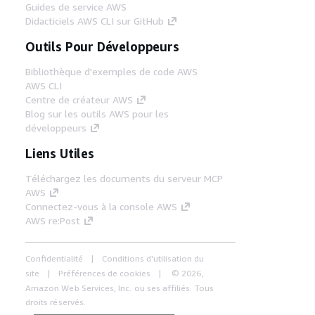
Guides de service AWS
Didacticiels AWS CLI sur GitHub
Outils Pour Développeurs
Bibliothèque d'exemples de code AWS
AWS CLI
Centre de créateur AWS
Blog sur les outils AWS pour les
développeurs
Liens Utiles
Téléchargez les documents du serveur MCP
AWS
Connectez-vous à la console AWS
AWS re:Post
Confidentialité
Conditions d'utilisation du
site
Préférences de cookies
© 2026,
Amazon Web Services, Inc. ou ses affiliés. Tous
droits réservés.