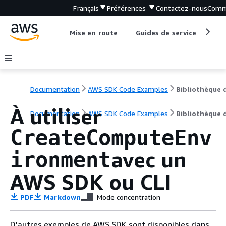
Français
Préférences
Contactez-nous
Comm
Mise en route
Guides de service
Out
Documentation
AWS SDK Code Examples
À utiliser
Documentation
AWS SDK Code Examples
Bibliothèque 
CreateComputeEnv
avec un
ironment
AWS SDK ou CLI
PDF
Markdown
Mode concentration
D'autres exemples de AWS SDK sont disponibles dans