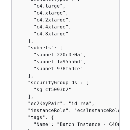
      "c4.large",

      "c4.xlarge",

      "c4.2xlarge",

      "c4.4xlarge",

      "c4.8xlarge"

    ],

    "subnets": [

      "subnet-220c0e0a",

      "subnet-1a95556d",

      "subnet-978f6dce"

    ],

    "securityGroupIds": [

      "sg-cf5093b2"

    ],

    "ec2KeyPair": "id_rsa",

    "instanceRole": "ecsInstanceRole",

    "tags": 
{
      "Name": "Batch Instance - C4OnDema