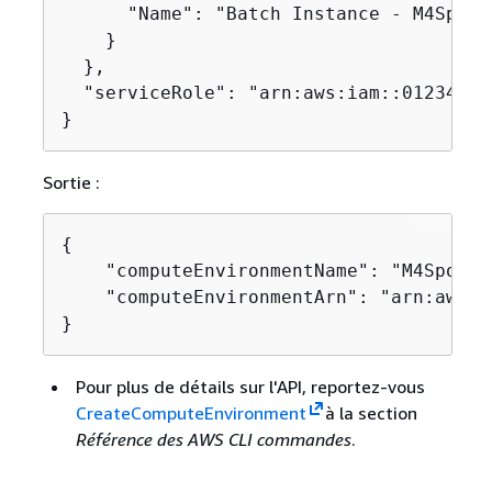
      "Name": "Batch Instance - M4Spot"

    }

  },

  "serviceRole": "arn:aws:iam::01234567
}
Sortie :
{
    "computeEnvironmentName": "M4Spot",

    "computeEnvironmentArn": "arn:aws:b
}
Pour plus de détails sur l'API, reportez-vous
CreateComputeEnvironment
à la section
Référence des AWS CLI commandes
.