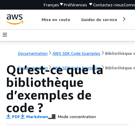
Français
Préférences
Contactez-nous
Comm
Mise en route
Guides de service
Out
Documentation
AWS SDK Code Examples
Qu’est-ce que la
Documentation
AWS SDK Code Examples
Bibliothèque 
bibliothèque
d’exemples de
code ?
PDF
Markdown
Mode concentration