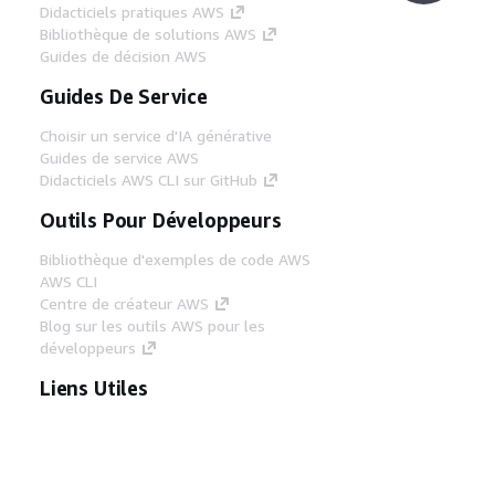
Didacticiels pratiques AWS
Bibliothèque de solutions AWS
Guides de décision AWS
Guides De Service
Choisir un service d'IA générative
Guides de service AWS
Didacticiels AWS CLI sur GitHub
Outils Pour Développeurs
Bibliothèque d'exemples de code AWS
AWS CLI
Centre de créateur AWS
Blog sur les outils AWS pour les
développeurs
Liens Utiles
Téléchargez les documents du serveur MCP
AWS
Connectez-vous à la console AWS
AWS re:Post