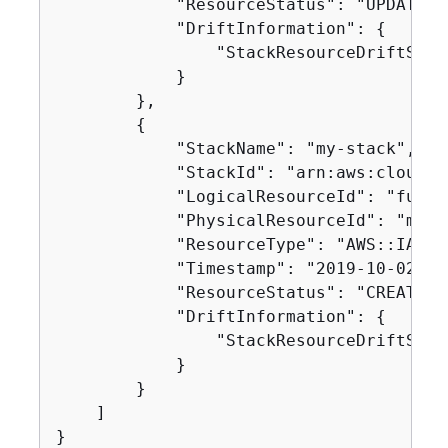
            "ResourceStatus": "UPDATE_CO
            "DriftInformation": 
{
                "StackResourceDriftStat
            }

        },

{
            "StackName": "my-stack",

            "StackId": "arn:aws:cloudfo
            "LogicalResourceId": "functi
            "PhysicalResourceId": "my-f
            "ResourceType": "AWS::IAM::R
            "Timestamp": "2019-10-02T04
            "ResourceStatus": "CREATE_CO
            "DriftInformation": 
{
                "StackResourceDriftStat
            }

        }

    ]

}