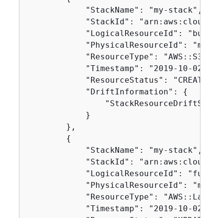
            "StackName": "my-stack",

            "StackId": "arn:aws:cloudfo
            "LogicalResourceId": "bucket
            "PhysicalResourceId": "my-s
            "ResourceType": "AWS::S3::Bu
            "Timestamp": "2019-10-02T04
            "ResourceStatus": "CREATE_CO
            "DriftInformation": 
{
                "StackResourceDriftStat
            }

        },

{
            "StackName": "my-stack",

            "StackId": "arn:aws:cloudfo
            "LogicalResourceId": "functi
            "PhysicalResourceId": "my-f
            "ResourceType": "AWS::Lambd
            "Timestamp": "2019-10-02T05