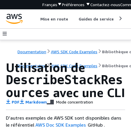
Français
Préférences
Contactez-nous
Comm
Mise en route
Guides de service
Out
Documentation
AWS SDK Code Examples
Utilisation de
Documentation
AWS SDK Code Examples
Bibliothèque 
DescribeStackRes
avec une CLI
ources
PDF
Markdown
Mode concentration
D'autres exemples de AWS SDK sont disponibles dans
le référentiel
AWS Doc SDK Examples
GitHub .