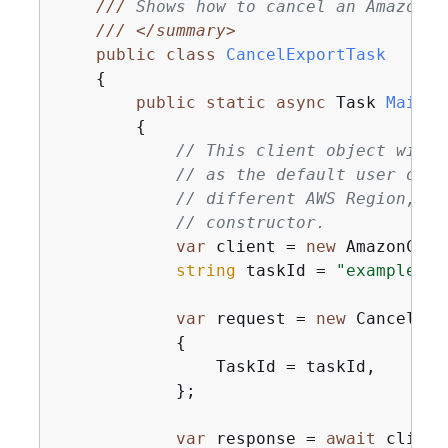
///
 Shows how to cancel an Amazon C
///
</summary>
public
class
CancelExportTask
{
public
static
async
 Task 
Main
(
)
{
// This client object will 
// as the default user on t
// different AWS Region, pa
// constructor.
var
 client = 
new
 AmazonClou
string
 taskId = 
"exampleTas
var
 request = 
new
 CancelExp
{
                TaskId = taskId,

            };

var
 response = 
await
 client