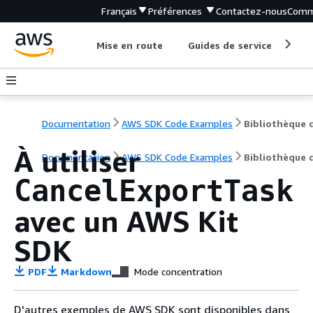
Français
Préférences
Contactez-nous
Comm
Mise en route
Guides de service
Out
Documentation
AWS SDK Code Examples
À utiliser
Documentation
AWS SDK Code Examples
Bibliothèque 
CancelExportTask
avec un AWS Kit
SDK
PDF
Markdown
Mode concentration
D'autres exemples de AWS SDK sont disponibles dans