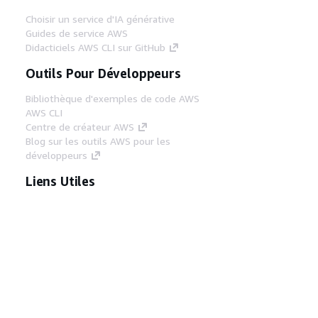
Choisir un service d'IA générative
Guides de service AWS
Didacticiels AWS CLI sur GitHub
Outils Pour Développeurs
Bibliothèque d'exemples de code AWS
AWS CLI
Centre de créateur AWS
Blog sur les outils AWS pour les
développeurs
Liens Utiles
Téléchargez les documents du serveur MCP
AWS
Connectez-vous à la console AWS
AWS re:Post
Confidentialité
Conditions d'utilisation du
site
Préférences de cookies
© 2026,
Amazon Web Services, Inc. ou ses affiliés. Tous