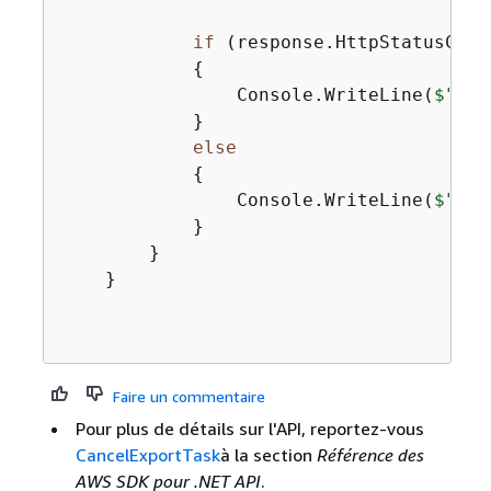
if
 (response.HttpStatusCode
{
                Console.WriteLine(
$"
{
ta
            }

else
{
                Console.WriteLine(
$"
{
ta
            }

        }

    }

Faire un commentaire
Pour plus de détails sur l'API, reportez-vous
CancelExportTask
à la section
Référence des
AWS SDK pour .NET API
.