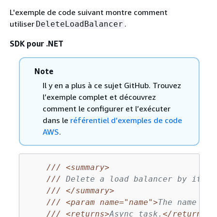
L'exemple de code suivant montre comment
utiliser
.
DeleteLoadBalancer
SDK pour .NET
Note
Il y en a plus à ce sujet GitHub. Trouvez
l’exemple complet et découvrez
comment le configurer et l’exécuter
dans le
référentiel d’exemples de code
AWS
.
///
<summary>
///
 Delete a load balancer by its s
///
</summary>
///
<param name="name">
The name of 
///
<returns>
Async task.
</returns>