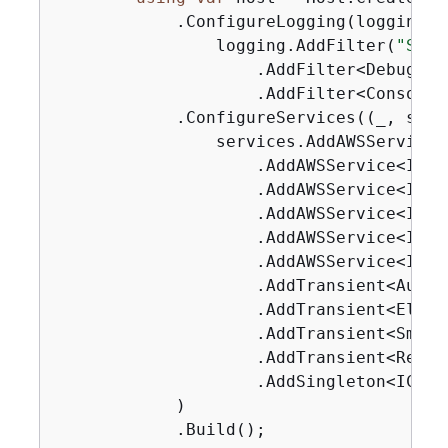
            .ConfigureLogging(logging =>
                logging.AddFilter(
"Syst
                    .AddFilter<DebugLog
                    .AddFilter<ConsoleL
            .ConfigureServices((_, servi
                services.AddAWSService<
                    .AddAWSService<IAma
                    .AddAWSService<IAma
                    .AddAWSService<IAma
                    .AddAWSService<IAma
                    .AddAWSService<IAmaz
                    .AddTransient<AutoS
                    .AddTransient<Elast
                    .AddTransient<SmPar
                    .AddTransient<Recom
                    .AddSingleton<IConf
            )

            .Build();
