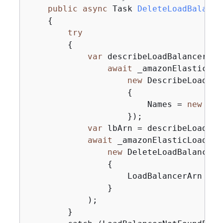
public
async
 Task 
DeleteLoadBalance
{
try
{
var
 describeLoadBalancerResp
await
 _amazonElasticLoa
new
 DescribeLoadBal
{
                        Names = 
new
 Lis
                    });

var
 lbArn = describeLoadBal
await
 _amazonElasticLoadBal
new
 DeleteLoadBalancerR
{
                    LoadBalancerArn = lb
                }

            );

        }
