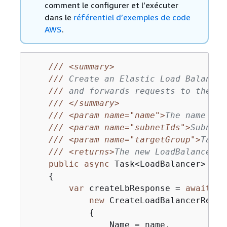
comment le configurer et l’exécuter
dans le
référentiel d’exemples de code
AWS
.
///
<summary>
///
 Create an Elastic Load Balancin
///
 and forwards requests to the sp
///
</summary>
///
<param name="name">
The name for
///
<param name="subnetIds">
Subnets
///
<param name="targetGroup">
Targe
///
<returns>
The new LoadBalancer o
public
async
 Task<LoadBalancer> 
Cre
{
var
 createLbResponse = 
await
 _a
new
 CreateLoadBalancerReques
{
                Name = name,
