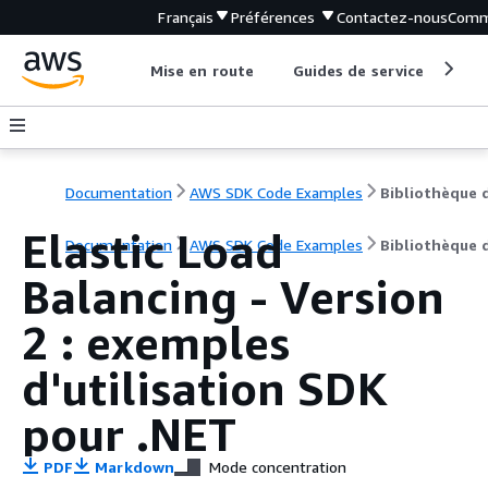
Français
Préférences
Contactez-nous
Comm
Mise en route
Guides de service
Out
Documentation
AWS SDK Code Examples
Elastic Load
Documentation
AWS SDK Code Examples
Bibliothèque 
Balancing - Version
2 : exemples
d'utilisation SDK
pour .NET
PDF
Markdown
Mode concentration