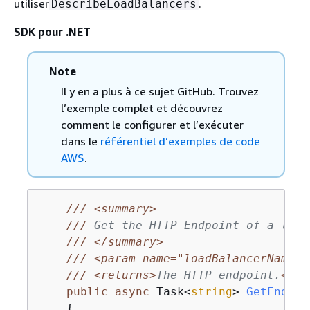
utiliser
.
DescribeLoadBalancers
SDK pour .NET
Note
Il y en a plus à ce sujet GitHub. Trouvez
l’exemple complet et découvrez
comment le configurer et l’exécuter
dans le
référentiel d’exemples de code
AWS
.
///
<summary>
///
 Get the HTTP Endpoint of a load
///
</summary>
///
<param name="loadBalancerName">
///
<returns>
The HTTP endpoint.
</re
public
async
 Task<
string
> 
GetEndpoi
{