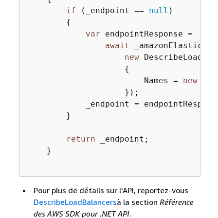
if
 (_endpoint == 
null
)

{
var
 endpointResponse =

await
 _amazonElasticLoa
new
 DescribeLoadBal
{
                        Names = 
new
 Lis
                    });

            _endpoint = endpointRespons
        }

return
 _endpoint;

    }

Pour plus de détails sur l'API, reportez-vous
DescribeLoadBalancers
à la section
Référence
des AWS SDK pour .NET API
.