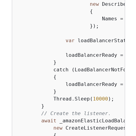
new
 DescribeLoa
{
                            Names = 
new
                        });

var
 loadBalancerState =
                loadBalancerReady = loa
            }

            catch (LoadBalancerNotFoundE
{
                loadBalancerReady = 
fal
            }

            Thread.Sleep(
10000
);

        }

// Create the listener.
await
 _amazonElasticLoadBalanci
new
 CreateListenerRequest()

{