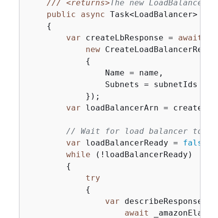
///
<returns>
The new LoadBalancer o
public
async
 Task<LoadBalancer> 
Cre
{
var
 createLbResponse = 
await
 _a
new
 CreateLoadBalancerReques
{
                Name = name,

                Subnets = subnetIds

            });

var
 loadBalancerArn = createLbR
// Wait for load balancer to be
var
 loadBalancerReady = 
false
;

while
 (!loadBalancerReady)

{
try
{
var
 describeResponse =

await
 _amazonElasti