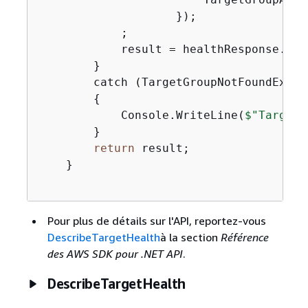
                    });

            ;

            result = healthResponse.Tar
        }

        catch (TargetGroupNotFoundExcept
{
            Console.WriteLine(
$"Target 
        }

return
 result;

    }

Pour plus de détails sur l'API, reportez-vous
DescribeTargetHealth
à la section
Référence
des AWS SDK pour .NET API
.
DescribeTargetHealth