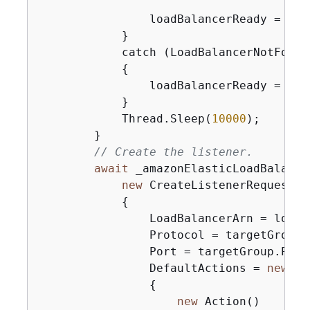
                loadBalancerReady = loa
            }

            catch (LoadBalancerNotFoundE
{
                loadBalancerReady = 
fal
            }

            Thread.Sleep(
10000
);

        }

// Create the listener.
await
 _amazonElasticLoadBalanci
new
 CreateListenerRequest()

{
                LoadBalancerArn = loadBa
                Protocol = targetGroup.P
                Port = targetGroup.Port,
                DefaultActions = 
new
 Li
{
new
 Action()
