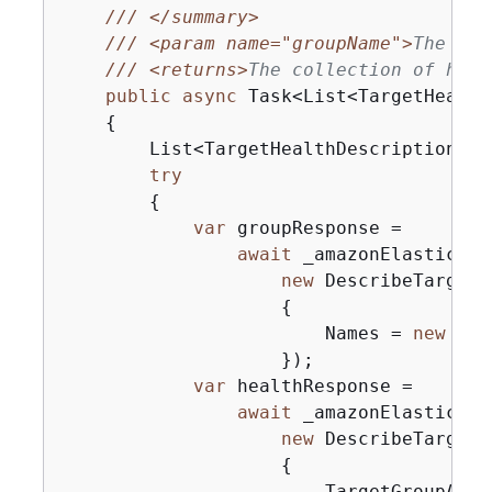
///
</summary>
///
<param name="groupName">
The nam
///
<returns>
The collection of heal
public
async
 Task<List<TargetHealth
{
        List<TargetHealthDescription> r
try
{
var
 groupResponse =

await
 _amazonElasticLoa
new
 DescribeTargetG
{
                        Names = 
new
 Lis
                    });

var
 healthResponse =

await
 _amazonElasticLoa
new
 DescribeTargetH
{
                        TargetGroupArn 