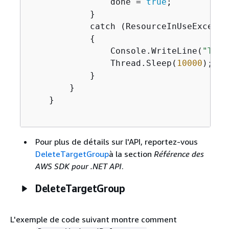
                done = 
true
;

            }

            catch (ResourceInUseExceptio
{
                Console.WriteLine(
"Targ
                Thread.Sleep(
10000
);

            }

        }

    }

Pour plus de détails sur l'API, reportez-vous
DeleteTargetGroup
à la section
Référence des
AWS SDK pour .NET API
.
DeleteTargetGroup
L'exemple de code suivant montre comment