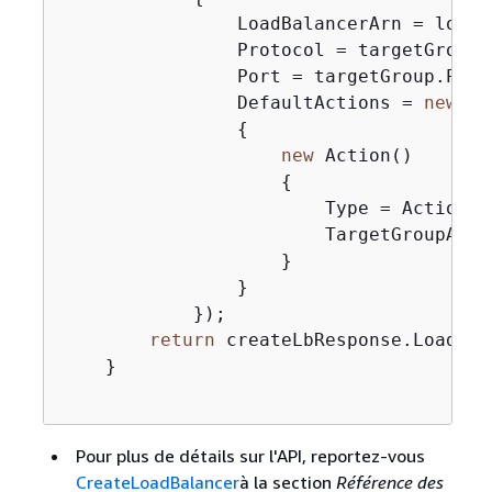
                LoadBalancerArn = loadBa
                Protocol = targetGroup.P
                Port = targetGroup.Port,
                DefaultActions = 
new
 Li
{
new
 Action()

{
                        Type = ActionTy
                        TargetGroupArn 
                    }

                }

            });

return
 createLbResponse.LoadBal
    }

Pour plus de détails sur l'API, reportez-vous
CreateLoadBalancer
à la section
Référence des