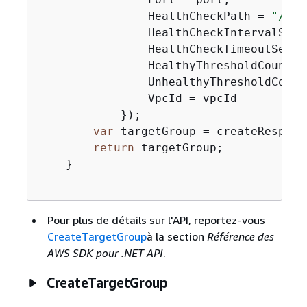
                HealthCheckPath = 
"/hea
                HealthCheckIntervalSeco
                HealthCheckTimeoutSecon
                HealthyThresholdCount =
                UnhealthyThresholdCount
                VpcId = vpcId

            });

var
 targetGroup = createRespons
return
 targetGroup;

    }

Pour plus de détails sur l'API, reportez-vous
CreateTargetGroup
à la section
Référence des
AWS SDK pour .NET API
.
CreateTargetGroup