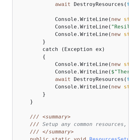
await
 DestroyResources(
true
            Console.WriteLine(
new
strin
            Console.WriteLine(
"Resilien
            Console.WriteLine(
new
strin
        }

        catch (Exception ex)

{
            Console.WriteLine(
new
strin
            Console.WriteLine(
$"There w
await
 DestroyResources(
true
            Console.WriteLine(
new
strin
        }

    }

///
<summary>
///
 Setup any common resources, als
///
</summary>
public
static
void
ResourcesSetup
(
)