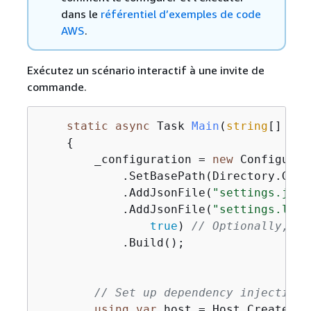
dans le
référentiel d’exemples de code
AWS
.
Exécutez un scénario interactif à une invite de
commande.
static
async
 Task 
Main
(
string
[] arg
{
        _configuration = 
new
 Configurat
            .SetBasePath(Directory.GetC
            .AddJsonFile(
"settings.json
            .AddJsonFile(
"settings.loca
true
) 
// Optionally, lo
            .Build();

// Set up dependency injection 
using
var
 host = Host.CreateDef