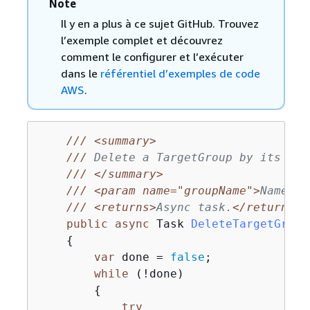
Note
Il y en a plus à ce sujet GitHub. Trouvez
l’exemple complet et découvrez
comment le configurer et l’exécuter
dans le
référentiel d’exemples de code
AWS
.
///
<summary>
///
 Delete a TargetGroup by its spe
///
</summary>
///
<param name="groupName">
Name of
///
<returns>
Async task.
</returns>
public
async
 Task 
DeleteTargetGroup
{
var
 done = 
false
;

while
 (!done)

{
try