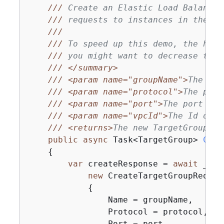
///
 Create an Elastic Load Balancin
///
 requests to instances in the gr
///
///
 To speed up this demo, the heal
///
 you might want to decrease the 
///
</summary>
///
<param name="groupName">
The nam
///
<param name="protocol">
The prot
///
<param name="port">
The port to 
///
<param name="vpcId">
The Id of t
///
<returns>
The new TargetGroup ob
public
async
 Task<TargetGroup> 
Crea
{
var
 createResponse = 
await
 _ama
new
 CreateTargetGroupRequest
{
                Name = groupName,

                Protocol = protocol,

                Port = port,
