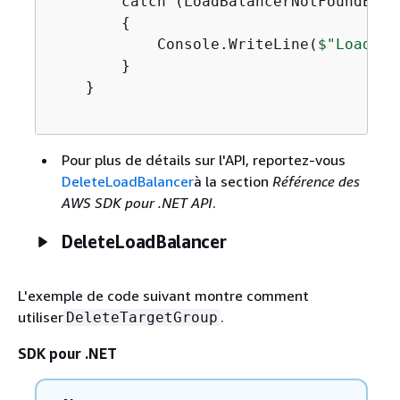
        catch (LoadBalancerNotFoundExcep
{
            Console.WriteLine(
$"Load ba
        }

    }

Pour plus de détails sur l'API, reportez-vous
DeleteLoadBalancer
à la section
Référence des
AWS SDK pour .NET API
.
DeleteLoadBalancer
L'exemple de code suivant montre comment
utiliser
.
DeleteTargetGroup
SDK pour .NET