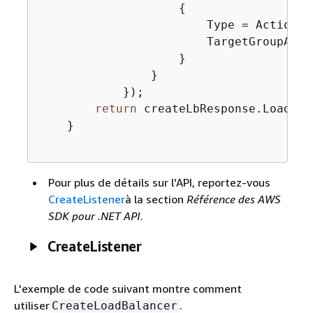
{
                        Type = ActionTy
                        TargetGroupArn 
                    }

                }

            });

return
 createLbResponse.LoadBal
    }

Pour plus de détails sur l'API, reportez-vous
CreateListener
à la section
Référence des AWS
SDK pour .NET API
.
CreateListener
L'exemple de code suivant montre comment
utiliser
.
CreateLoadBalancer