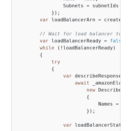
                Subnets = subnetIds

            });

var
 loadBalancerArn = createLbR
// Wait for load balancer to be
var
 loadBalancerReady = 
false
;

while
 (!loadBalancerReady)

{
try
{
var
 describeResponse =

await
 _amazonElasti
new
 DescribeLoa
{
                            Names = 
new
                        });

var
 loadBalancerState =