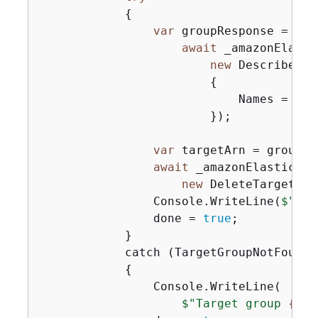
{
var
 groupResponse =

await
 _amazonElasti
new
 DescribeTar
{
                            Names = 
new
                        });

var
 targetArn = groupRe
await
 _amazonElasticLoa
new
 DeleteTargetGro
                Console.WriteLine(
$"Del
                done = 
true
;

            }

            catch (TargetGroupNotFoundEx
{
                Console.WriteLine(

$"Target group 
{
gro