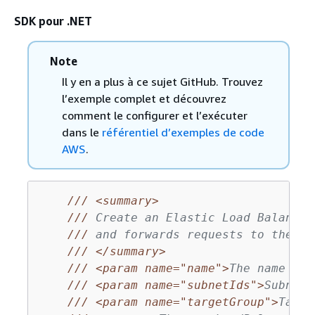
SDK pour .NET
Note
Il y en a plus à ce sujet GitHub. Trouvez
l’exemple complet et découvrez
comment le configurer et l’exécuter
dans le
référentiel d’exemples de code
AWS
.
///
<summary>
///
 Create an Elastic Load Balancin
///
 and forwards requests to the sp
///
</summary>
///
<param name="name">
The name for
///
<param name="subnetIds">
Subnets
///
<param name="targetGroup">
Targe