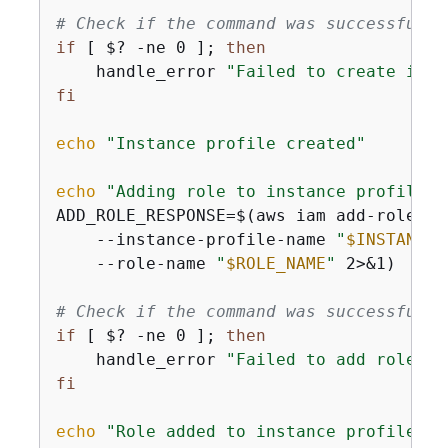
# Check if the command was successful
if
 [ $? -ne 0 ]; 
then
    handle_error 
"Failed to create inst
fi
echo
"Instance profile created"
echo
"Adding role to instance profile"
ADD_ROLE_RESPONSE=$(aws iam add-role-to
    --instance-profile-name 
"
$INSTANCE_
    --role-name 
"
$ROLE_NAME
"
 2>&1)

# Check if the command was successful
if
 [ $? -ne 0 ]; 
then
    handle_error 
"Failed to add role to
fi
echo
"Role added to instance profile"