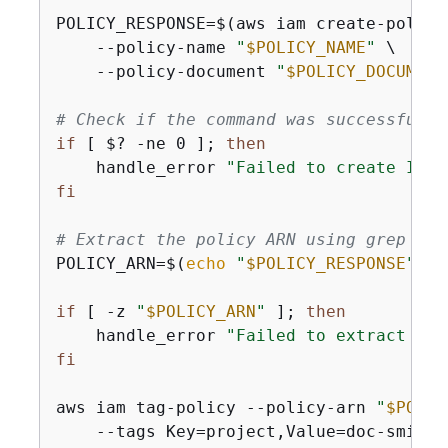
POLICY_RESPONSE=$(aws iam create-policy 
    --policy-name 
"
$POLICY_NAME
"
 \

    --policy-document 
"
$POLICY_DOCUMENT
# Check if the command was successful
if
 [ $? -ne 0 ]; 
then
    handle_error 
"Failed to create IAM 
fi
# Extract the policy ARN using grep
POLICY_ARN=$(
echo
"
$POLICY_RESPONSE
"
 | 
if
 [ -z 
"
$POLICY_ARN
"
 ]; 
then
    handle_error 
"Failed to extract pol
fi
aws iam tag-policy --policy-arn 
"
$POLIC
    --tags Key=project,Value=doc-smith 