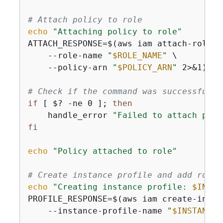
# Attach policy to role
echo
"Attaching policy to role"
ATTACH_RESPONSE=$(aws iam attach-role-po
    --role-name 
"
$ROLE_NAME
"
 \

    --policy-arn 
"
$POLICY_ARN
"
 2>&1)

# Check if the command was successful
if
 [ $? -ne 0 ]; 
then
    handle_error 
"Failed to attach poli
fi
echo
"Policy attached to role"
# Create instance profile and add role 
echo
"Creating instance profile: 
$INSTA
PROFILE_RESPONSE=$(aws iam create-insta
    --instance-profile-name 
"
$INSTANCE_