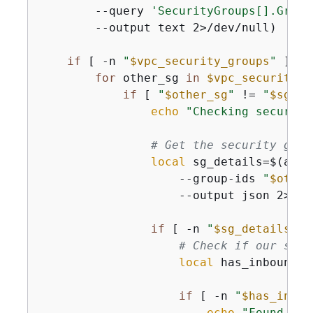
        --query 
'SecurityGroups[].Group
        --output text 2>/dev/null)

if
 [ -n 
"
$vpc_security_groups
"
 ]; 
t
for
 other_sg 
in
$vpc_security_g
if
 [ 
"
$other_sg
"
 != 
"
$sg_id
echo
"Checking security
# Get the security grou
local
 sg_details=$(aws 
                    --group-ids 
"
$other
                    --output json 2>/dev
if
 [ -n 
"
$sg_details
"
 ]
# Check if our secu
local
 has_inbound_r
if
 [ -n 
"
$has_inbou
echo
"Found inb