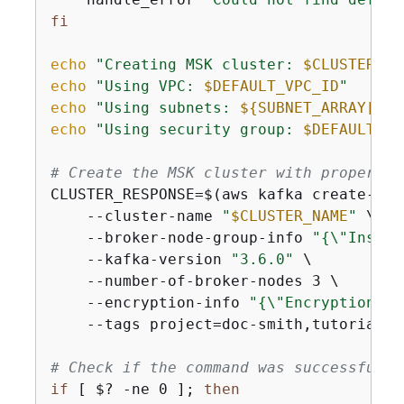
fi
echo
"Creating MSK cluster: 
$CLUSTER_NA
echo
"Using VPC: 
$DEFAULT_VPC_ID
"
echo
"Using subnets: 
$
{
SUBNET_ARRAY[0]}
echo
"Using security group: 
$DEFAULT_SG
# Create the MSK cluster with proper er
CLUSTER_RESPONSE=$(aws kafka create-clus
    --cluster-name 
"
$CLUSTER_NAME
"
 \

    --broker-node-group-info 
"
{
\"Instan
    --kafka-version 
"3.6.0"
 \

    --number-of-broker-nodes 3 \

    --encryption-info 
"
{
\"EncryptionInT
    --tags project=doc-smith,tutorial=a
# Check if the command was successful
if
 [ $? -ne 0 ]; 
then