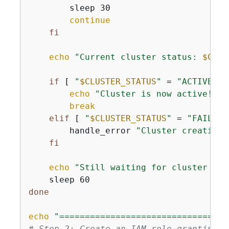
        sleep 30

continue
fi
echo
"Current cluster status: 
$CLUS
if
 [ 
"
$CLUSTER_STATUS
"
 = 
"ACTIVE"
 ]
echo
"Cluster is now active!"
break
elif
 [ 
"
$CLUSTER_STATUS
"
 = 
"FAILED"
        handle_error 
"Cluster creation 
fi
echo
"Still waiting for cluster to 
done
echo
"=================================
# Step 2: Create an IAM role granting a