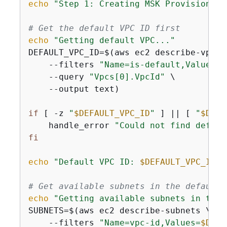
echo
"Step 1: Creating MSK Provisioned 
# Get the default VPC ID first
echo
"Getting default VPC..."
DEFAULT_VPC_ID=$(aws ec2 describe-vpcs \
    --filters 
"Name=is-default,Values=t
    --query 
"Vpcs[0].VpcId"
 \

    --output text)

if
 [ -z 
"
$DEFAULT_VPC_ID
"
 ] || [ 
"
$DEFA
    handle_error 
"Could not find defaul
fi
echo
"Default VPC ID: 
$DEFAULT_VPC_ID
"
# Get available subnets in the default 
echo
"Getting available subnets in the 
SUBNETS=$(aws ec2 describe-subnets \

    --filters 
"Name=vpc-id,Values=
$DEFA