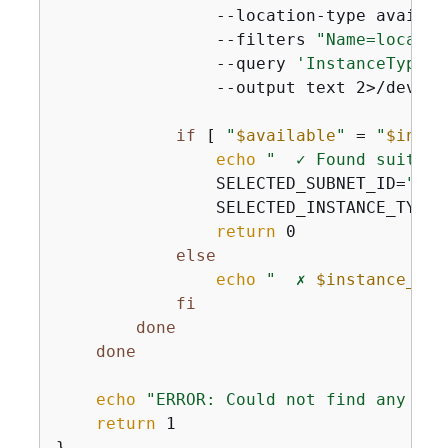
                --location-type availab
                --filters 
"Name=locatio
                --query 
'InstanceTypeOf
                --output text 2>/dev/nul
if
 [ 
"
$available
"
 = 
"
$insta
echo
"  ✓ Found suitabl
                SELECTED_SUBNET_ID=
"
$su
                SELECTED_INSTANCE_TYPE=
return
 0

else
echo
"  ✗ 
$instance_typ
fi
done
done
echo
"ERROR: Could not find any sui
return
 1

}
