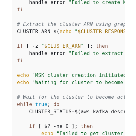
    handle_error 
"Failed to create MSK 
fi
# Extract the cluster ARN using grep
CLUSTER_ARN=$(
echo
"
$CLUSTER_RESPONSE
"
 
if
 [ -z 
"
$CLUSTER_ARN
"
 ]; 
then
    handle_error 
"Failed to extract clu
fi
echo
"MSK cluster creation initiated. A
echo
"Waiting for cluster to become act
# Wait for the cluster to become active
while
true
; 
do
    CLUSTER_STATUS=$(aws kafka describe
if
 [ $? -ne 0 ]; 
then
echo
"Failed to get cluster sta