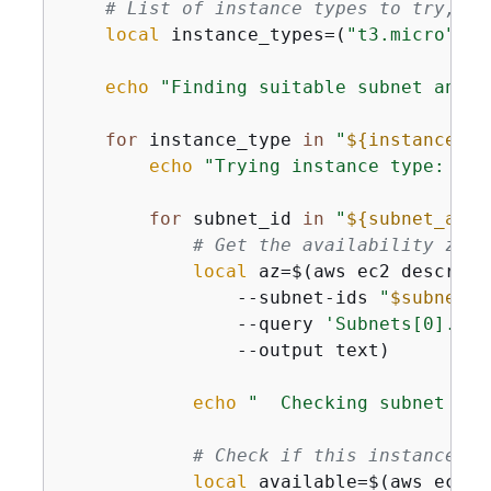
# List of instance types to try, in
local
 instance_types=(
"t3.micro"
"t
echo
"Finding suitable subnet and i
for
 instance_type 
in
"
$
{
instance_ty
echo
"Trying instance type: 
$in
for
 subnet_id 
in
"
$
{
subnet_arra
# Get the availability zone
local
 az=$(aws ec2 describe
                --subnet-ids 
"
$subnet_i
                --query 
'Subnets[0].Ava
                --output text)

echo
"  Checking subnet 
$su
# Check if this instance ty
local
 available=$(aws ec2 d