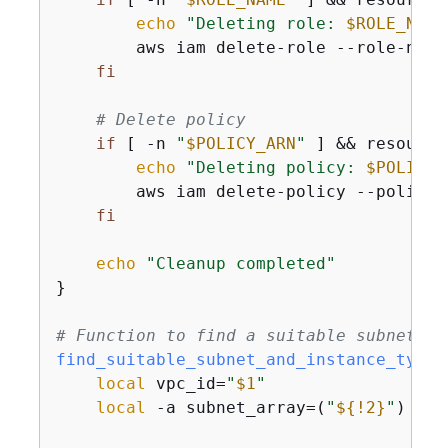
echo
"Deleting role: 
$ROLE_NAME
        aws iam delete-role --role-name
fi
# Delete policy
if
 [ -n 
"
$POLICY_ARN
"
 ] && resource
echo
"Deleting policy: 
$POLICY_
        aws iam delete-policy --policy-
fi
echo
"Cleanup completed"
}

# Function to find a suitable subnet an
find_suitable_subnet_and_instance_type
(
local
 vpc_id=
"
$1
"
local
 -a subnet_array=(
"
$
{
!2}
"
)
