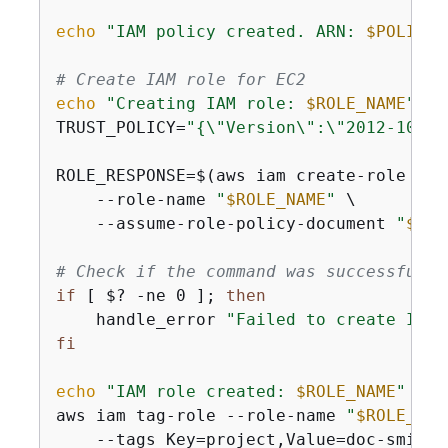
echo
"IAM policy created. ARN: 
$POLICY_
# Create IAM role for EC2
echo
"Creating IAM role: 
$ROLE_NAME
"
TRUST_POLICY=
"
{
\"Version\":\"2012-10-17
ROLE_RESPONSE=$(aws iam create-role \

    --role-name 
"
$ROLE_NAME
"
 \

    --assume-role-policy-document 
"
$TRU
# Check if the command was successful
if
 [ $? -ne 0 ]; 
then
    handle_error 
"Failed to create IAM 
fi
echo
"IAM role created: 
$ROLE_NAME
"
aws iam tag-role --role-name 
"
$ROLE_NAM
    --tags Key=project,Value=doc-smith 