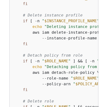
fi
# Delete instance profile
if
 [ -n 
"
$INSTANCE_PROFILE_NAME
"
 ] 
echo
"Deleting instance profile
        aws iam delete-instance-profile 
            --instance-profile-name 
"
$I
fi
# Detach policy from role
if
 [ -n 
"
$ROLE_NAME
"
 ] && [ -n 
"
$PO
echo
"Detaching policy from rol
        aws iam detach-role-policy \

            --role-name 
"
$ROLE_NAME
"
 \

            --policy-arn 
"
$POLICY_ARN
"
 
fi
# Delete role
if
 [ -n 
"
$ROLE_NAME
"
 ] && resource_