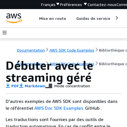
Français
Préférences
Contactez-nous
Comm
Mise en route
Guides de service
Out
Documentation
AWS SDK Code Examples
Débuter avec le
Documentation
AWS SDK Code Examples
Bibliothèque 
streaming géré
PDF
Markdown
Mode concentration
D'autres exemples de AWS SDK sont disponibles dans
le référentiel
AWS Doc SDK Examples
GitHub .
Les traductions sont fournies par des outils de
traduction automatique. En cas de conflit entre le