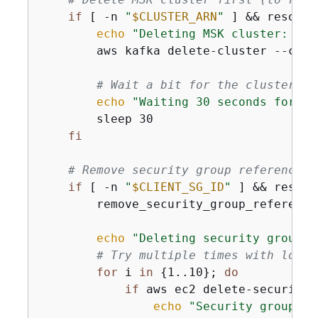
if
 [ -n 
"
$CLUSTER_ARN
"
 ] && resourc
echo
"Deleting MSK cluster: 
$CL
        aws kafka delete-cluster --clus
# Wait a bit for the cluster de
echo
"Waiting 30 seconds for cl
        sleep 30

fi
# Remove security group references 
if
 [ -n 
"
$CLIENT_SG_ID
"
 ] && resour
        remove_security_group_reference
echo
"Deleting security group: 
# Try multiple times with longe
for
 i 
in
{
1..10}; 
do
if
 aws ec2 delete-security-
echo
"Security group de