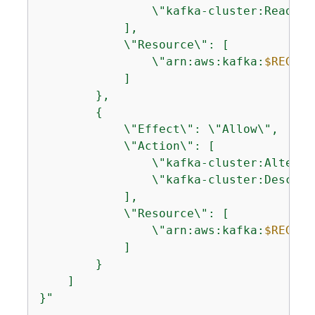
                \"kafka-cluster:ReadData
            ],

            \"Resource\": [

                \"arn:aws:kafka:
$REGION
            ]

        },

{
            \"Effect\": \"Allow\",

            \"Action\": [

                \"kafka-cluster:AlterGro
                \"kafka-cluster:Describe
            ],

            \"Resource\": [

                \"arn:aws:kafka:
$REGION
            ]

        }

    ]

}"