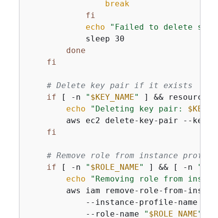
break
fi
echo
"Failed to delete secu
            sleep 30

done
fi
# Delete key pair if it exists
if
 [ -n 
"
$KEY_NAME
"
 ] && resource_e
echo
"Deleting key pair: 
$KEY_N
        aws ec2 delete-key-pair --key-n
fi
# Remove role from instance profile
if
 [ -n 
"
$ROLE_NAME
"
 ] && [ -n 
"
$IN
echo
"Removing role from instan
        aws iam remove-role-from-instan
            --instance-profile-name 
"
$I
            --role-name 
"
$ROLE_NAME
"
 ||