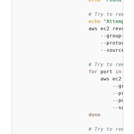
# Try to remove
echo
"Attemptin
                        aws ec2 revoke-
                            --group-id 
                            --protocol a
                            --source-gr
# Try to remove
for
 port 
in
 22 
                            aws ec2 rev
                                --group
                                --protoc
                                --port 
                                --sourc
done
# Try to remove