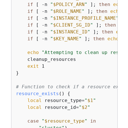
if
 [ -n 
"
$POLICY_ARN
"
 ]; 
then
echo
if
 [ -n 
"
$ROLE_NAME
"
 ]; 
then
echo
"
if
 [ -n 
"
$INSTANCE_PROFILE_NAME
"
 ];
if
 [ -n 
"
$CLIENT_SG_ID
"
 ]; 
then
ech
if
 [ -n 
"
$INSTANCE_ID
"
 ]; 
then
echo
if
 [ -n 
"
$KEY_NAME
"
 ]; 
then
echo
"-
echo
"Attempting to clean up resour
    cleanup_resources

exit
 1

}

# Function to check if a resource exist
resource_exists
() 
{
local
 resource_type=
"
$1
"
local
 resource_id=
"
$2
"
case
"
$resource_type
"
in
"cluster"
)
