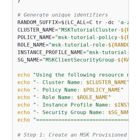
# Generate unique identifiers
RANDOM_SUFFIX=$(LC_ALL=C tr -dc 
'a-z0-9
CLUSTER_NAME=
"MSKTutorialCluster-
$
{
RAND
POLICY_NAME=
"msk-tutorial-policy-
$
{
RAND
ROLE_NAME=
"msk-tutorial-role-
$
{
RANDOM_S
INSTANCE_PROFILE_NAME=
"msk-tutorial-pro
SG_NAME=
"MSKClientSecurityGroup-
$
{
RANDO
echo
"Using the following resource name
echo
"- Cluster Name: 
$CLUSTER_NAME
"
echo
"- Policy Name: 
$POLICY_NAME
"
echo
"- Role Name: 
$ROLE_NAME
"
echo
"- Instance Profile Name: 
$INSTANC
echo
"- Security Group Name: 
$SG_NAME
"
echo
"=================================
# Step 1: Create an MSK Provisioned clu