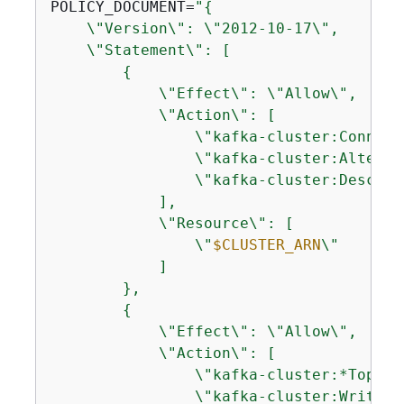
POLICY_DOCUMENT=
"
{
    \"Version\": \"2012-10-17\",

    \"Statement\": [

{
            \"Effect\": \"Allow\",

            \"Action\": [

                \"kafka-cluster:Connect\
                \"kafka-cluster:AlterClu
                \"kafka-cluster:Describe
            ],

            \"Resource\": [

                \"
$CLUSTER_ARN
\"

            ]

        },

{
            \"Effect\": \"Allow\",

            \"Action\": [

                \"kafka-cluster:*Topic*\
                \"kafka-cluster:WriteDat