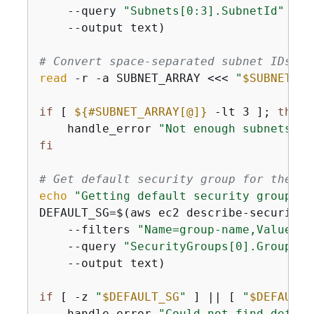
    --query 
"Subnets[0:3].SubnetId"
 \

    --output text)

# Convert space-separated subnet IDs to
read
 -r -a SUBNET_ARRAY <<< 
"
$SUBNETS
"
if
 [ 
$
{
#SUBNET_ARRAY[@]}
 -lt 3 ]; 
then
    handle_error 
"Not enough subnets av
fi
# Get default security group for the de
echo
"Getting default security group fo
DEFAULT_SG=$(aws ec2 describe-security-g
    --filters 
"Name=group-name,Values=d
    --query 
"SecurityGroups[0].GroupId"
    --output text)

if
 [ -z 
"
$DEFAULT_SG
"
 ] || [ 
"
$DEFAULT_
    handle_error 
"Could not find defaul