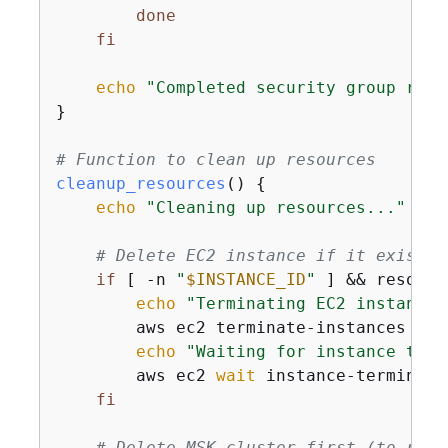
done
fi
echo
"Completed security group refe
}

# Function to clean up resources
cleanup_resources
() 
{
echo
"Cleaning up resources..."
# Delete EC2 instance if it exists
if
 [ -n 
"
$INSTANCE_ID
"
 ] && resourc
echo
"Terminating EC2 instance:
        aws ec2 terminate-instances --i
echo
"Waiting for instance to t
        aws ec2 
wait
 instance-terminate
fi
# Delete MSK cluster first (to remo