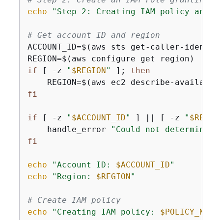
echo
"Step 2: Creating IAM policy and r
# Get account ID and region
ACCOUNT_ID=$(aws sts get-caller-identit
if
 [ -z 
"
$REGION
"
 ]; 
then
    REGION=$(aws ec2 describe-availabil
fi
if
 [ -z 
"
$ACCOUNT_ID
"
 ] || [ -z 
"
$REGIO
    handle_error 
"Could not determine A
fi
echo
"Account ID: 
$ACCOUNT_ID
"
echo
"Region: 
$REGION
"
# Create IAM policy
echo
"Creating IAM policy: 
$POLICY_NAME