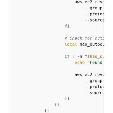
                        aws ec2 revoke-
                            --group-id 
                            --protocol u
                            --source-gr
fi
# Check for outboun
local
 has_outbound_
if
 [ -n 
"
$has_outbo
echo
"Found out
                        aws ec2 revoke-
                            --group-id 
                            --protocol a
                            --source-gr
fi
fi
fi