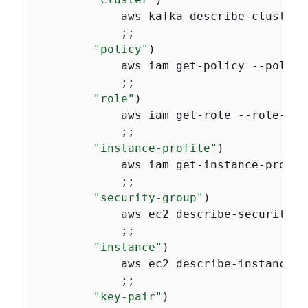
            aws kafka describe-cluster 
            ;;

"policy"
)

            aws iam get-policy --policy
            ;;

"role"
)

            aws iam get-role --role-nam
            ;;

"instance-profile"
)

            aws iam get-instance-profil
            ;;

"security-group"
)

            aws ec2 describe-security-g
            ;;

"instance"
)

            aws ec2 describe-instances 
            ;;

"key-pair"
)
