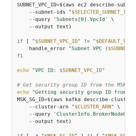
SUBNET_VPC_ID=$(aws ec2 describe-subnets
    --subnet-ids 
"
$SELECTED_SUBNET_ID
"
 
    --query 
'Subnets[0].VpcId'
 \

    --output text)

if
 [ 
"
$SUBNET_VPC_ID
"
 != 
"
$DEFAULT_VPC_
    handle_error 
"Subnet VPC (
$SUBNET_V
fi
echo
"VPC ID: 
$SUBNET_VPC_ID
"
# Get security group ID from the MSK cl
echo
"Getting security group ID from th
MSK_SG_ID=$(aws kafka describe-cluster \
    --cluster-arn 
"
$CLUSTER_ARN
"
 \

    --query 
'ClusterInfo.BrokerNodeGrou
    --output text)

if
 [ -z 
"
$MSK_SG_ID
"
 ] || [ 
"
$MSK_SG_ID