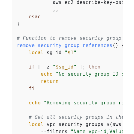
            aws ec2 describe-key-pairs 
            ;;

esac
}

# Function to remove security group ref
remove_security_group_references
() 
{
local
 sg_id=
"
$1
"
if
 [ -z 
"
$sg_id
"
 ]; 
then
echo
"No security group ID prov
return
fi
echo
"Removing security group refer
# Get all security groups in the VP
local
 vpc_security_groups=$(aws ec2
        --filters 
"Name=vpc-id,Values=
$