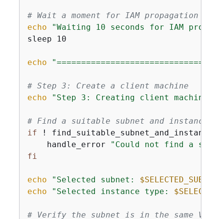
# Wait a moment for IAM propagation
echo
"Waiting 10 seconds for IAM propag
sleep 10

echo
"=================================
# Step 3: Create a client machine
echo
"Step 3: Creating client machine"
# Find a suitable subnet and instance t
if
 ! find_suitable_subnet_and_instance_
    handle_error 
"Could not find a suit
fi
echo
"Selected subnet: 
$SELECTED_SUBNET
echo
"Selected instance type: 
$SELECTED
# Verify the subnet is in the same VPC 