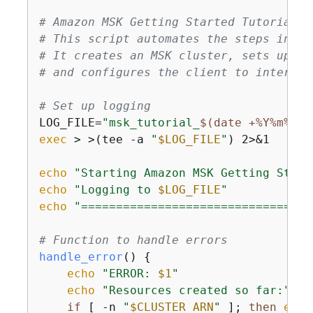
# Amazon MSK Getting Started Tutorial S
# This script automates the steps in th
# It creates an MSK cluster, sets up IA
# and configures the client to interact
# Set up logging
LOG_FILE=
"msk_tutorial_
$(date +%Y%m%d_%
exec
 > >(tee -a 
"
$LOG_FILE
"
) 2>&1

echo
"Starting Amazon MSK Getting Start
echo
"Logging to 
$LOG_FILE
"
echo
"=================================
# Function to handle errors
handle_error
() 
{
echo
"ERROR: 
$1
"
echo
"Resources created so far:"
if
 [ -n 
"
$CLUSTER_ARN
"
 ]; 
then
echo