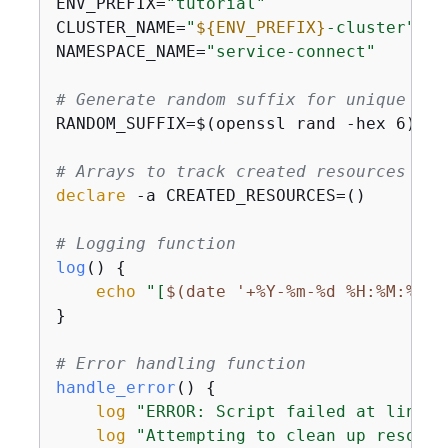
ENV_PREFIX=
"tutorial"
CLUSTER_NAME=
"
$
{
ENV_PREFIX}
-cluster"
NAMESPACE_NAME=
"service-connect"
# Generate random suffix for unique res
RANDOM_SUFFIX=$(openssl rand -hex 6)

# Arrays to track created resources for
declare
 -a CREATED_RESOURCES=()

# Logging function
log
() 
{
echo
"[
$(date '+%Y-%m-%d %H:%M:%S')
}

# Error handling function
handle_error
() 
{
log
"ERROR: Script failed at line 
$
log
"Attempting to clean up resourc