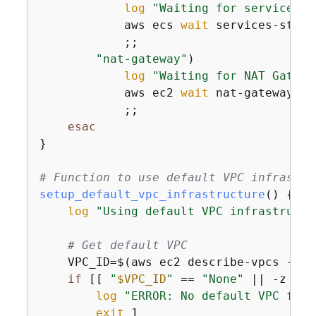
log
"Waiting for service 
$r
            aws ecs 
wait
 services-stabl
            ;;

"nat-gateway"
)

log
"Waiting for NAT Gatewa
            aws ec2 
wait
 nat-gateway-av
            ;;

esac
}

# Function to use default VPC infrastru
setup_default_vpc_infrastructure
() 
{
log
"Using default VPC infrastructu
# Get default VPC
    VPC_ID=$(aws ec2 describe-vpcs --fi
if
 [[ 
"
$VPC_ID
"
 == 
"None"
 || -z 
"
$V
log
"ERROR: No default VPC foun
exit
 1
