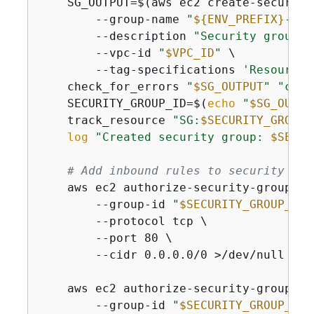
    SG_OUTPUT=$(aws ec2 create-security-
        --group-name 
"
$
{
ENV_PREFIX}
-ecs
        --description 
"Security group f
        --vpc-id 
"
$VPC_ID
"
 \

        --tag-specifications 
'ResourceT
    check_for_errors 
"
$SG_OUTPUT
"
"crea
    SECURITY_GROUP_ID=$(
echo
"
$SG_OUTPU
    track_resource 
"SG:
$SECURITY_GROUP_
log
"Created security group: 
$SECUR
# Add inbound rules to security gro
    aws ec2 authorize-security-group-ing
        --group-id 
"
$SECURITY_GROUP_ID
"
        --protocol tcp \

        --port 80 \

        --cidr 0.0.0.0/0 >/dev/null 2>&
    aws ec2 authorize-security-group-ing
        --group-id 
"
$SECURITY_GROUP_ID
"