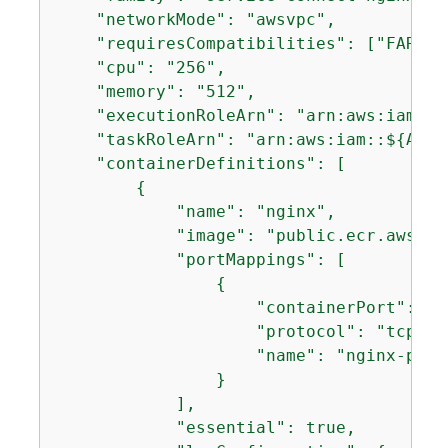
    "networkMode": "awsvpc",

    "requiresCompatibilities": ["FARGATE
    "cpu": "256",

    "memory": "512",

    "executionRoleArn": "arn:aws:iam::$
    "taskRoleArn": "arn:aws:iam::$
{
ACCO
    "containerDefinitions": [

{
            "name": "nginx",

            "image": "public.ecr.aws/do
            "portMappings": [

{
                    "containerPort": 80,
                    "protocol": "tcp",

                    "name": "nginx-port"
                }

            ],

            "essential": true,
