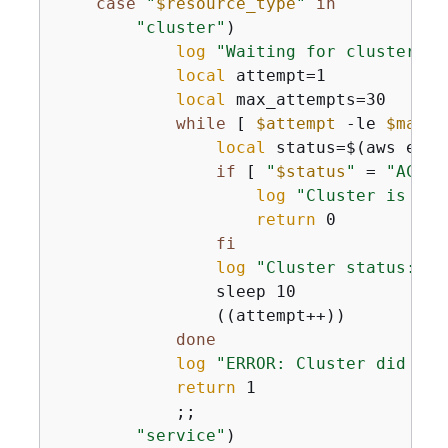
case
"
$resource_type
"
in
"cluster"
)

log
"Waiting for cluster 
$r
local
 attempt=1

local
 max_attempts=30

while
 [ 
$attempt
 -le 
$max_a
local
 status=$(aws ecs 
if
 [ 
"
$status
"
 = 
"ACTIV
log
"Cluster is now
return
 0

fi
log
"Cluster status: 
$s
                sleep 10

                ((attempt++))

done
log
"ERROR: Cluster did not
return
 1

            ;;

"service"
)
