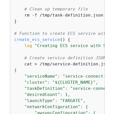
# Clean up temporary file
    rm -f /tmp/task-definition.json

}

# Function to create ECS service with S
create_ecs_service
() 
{
log
"Creating ECS service with Serv
# Create service definition JSON
    cat > /tmp/service-definition.json 
{
    "serviceName": "service-connect-ngi
    "cluster": "$
{
CLUSTER_NAME}",

    "taskDefinition": "service-connect-n
    "desiredCount": 1,

    "launchType": "FARGATE",

    "networkConfiguration": 
{
        "awsvpcConfiguration": 
{