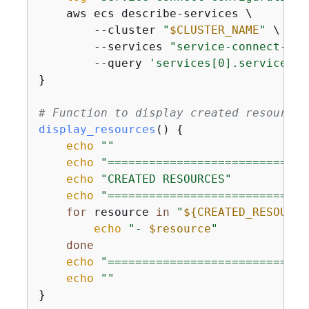
    aws ecs describe-services \

        --cluster 
"
$CLUSTER_NAME
"
 \

        --services 
"service-connect-ngi
        --query 
'services[0].serviceCon
}

# Function to display created resources
display_resources
() 
{
echo
""
echo
"=============================
echo
"CREATED RESOURCES"
echo
"=============================
for
 resource 
in
"
$
{
CREATED_RESOURCE
echo
"- 
$resource
"
done
echo
"=============================
echo
""
}
