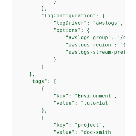
            }

        ],

        "logConfiguration": 
{
            "logDriver": "awslogs",

            "options": 
{
                "awslogs-group": "/ecs/
                "awslogs-region": "$
{
RE
                "awslogs-stream-prefix"
            }

        }

    },

    "tags": [

{
            "key": "Environment",

            "value": "tutorial"

        },

{
            "key": "project",

            "value": "doc-smith"
