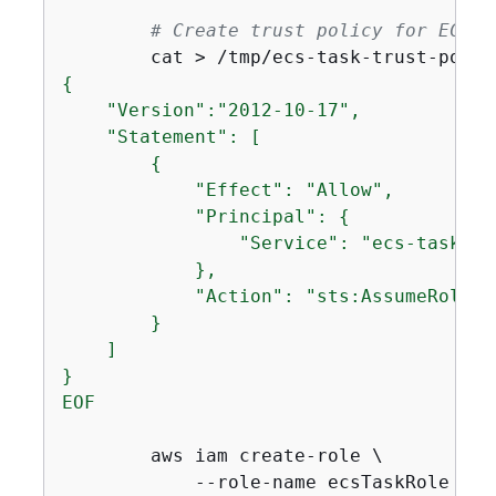
# Create trust policy for ECS t
        cat > /tmp/ecs-task-trust-polic
{
    "Version":"2012-10-17",

    "Statement": [

{
            "Effect": "Allow",

            "Principal": 
{
                "Service": "ecs-tasks.a
            },

            "Action": "sts:AssumeRole"

        }

    ]

}

EOF
        aws iam create-role \

            --role-name ecsTaskRole \
