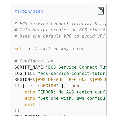
#!/bin/bash
# ECS Service Connect Tutorial Script v
# This script creates an ECS cluster wi
# Uses the default VPC to avoid VPC lim
set
 -e  
# Exit on any error
# Configuration
SCRIPT_NAME=
"ECS Service Connect Tutori
LOG_FILE=
"ecs-service-connect-tutorial-
REGION=
$
{
AWS_DEFAULT_REGION:-
$
{
AWS_REGI
if
 [ -z 
"
$REGION
"
 ]; 
then
echo
"ERROR: No AWS region configur
echo
"Set one with: aws configure s
exit
fi