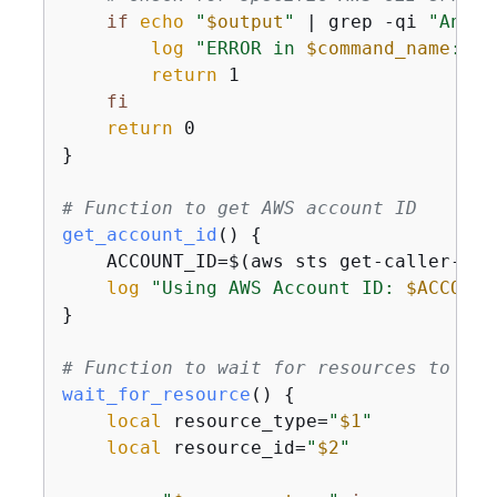
if
echo
"
$output
"
 | grep -qi 
"An er
log
"ERROR in 
$command_name
: 
$o
return
 1

fi
return
 0

}

# Function to get AWS account ID
get_account_id
() 
{
    ACCOUNT_ID=$(aws sts get-caller-ide
log
"Using AWS Account ID: 
$ACCOUNT
}

# Function to wait for resources to be 
wait_for_resource
() 
{
local
 resource_type=
"
$1
"
local
 resource_id=
"
$2
"