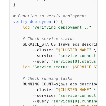
}

# Function to verify deployment
verify_deployment
() 
{
log
"Verifying deployment..."
# Check service status
    SERVICE_STATUS=$(aws ecs describe-se
        --cluster 
"
$CLUSTER_NAME
"
 \

        --services 
"service-connect-ngi
        --query 
'services[0].status'
 --
log
"Service status: 
$SERVICE_STATU
# Check running tasks
    RUNNING_COUNT=$(aws ecs describe-ser
        --cluster 
"
$CLUSTER_NAME
"
 \

        --services 
"service-connect-ngi
        --query 
'services[0].runningCou