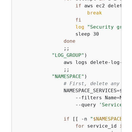
if
 aws ec2 delete-s
break
fi
log
"Security group
                    sleep 30

done
                ;;

"LOG_GROUP"
)

                aws logs delete-log-gro
                ;;

"NAMESPACE"
)

# First, delete any ser
                NAMESPACE_SERVICES=$(aw
                    --filters Name=NAME
                    --query 
'Services[]
if
 [[ -n 
"
$NAMESPACE_SE
for
 service_id 
in
$