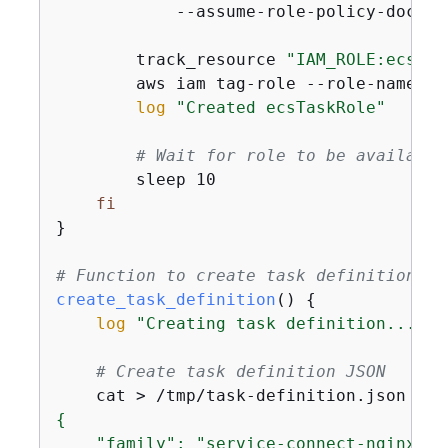
            --assume-role-policy-docume
        track_resource 
"IAM_ROLE:ecsTas
        aws iam tag-role --role-name ec
log
"Created ecsTaskRole"
# Wait for role to be available
        sleep 10

fi
}

# Function to create task definition
create_task_definition
() 
{
log
"Creating task definition..."
# Create task definition JSON
    cat > /tmp/task-definition.json << 
{
    "family": "service-connect-nginx",
