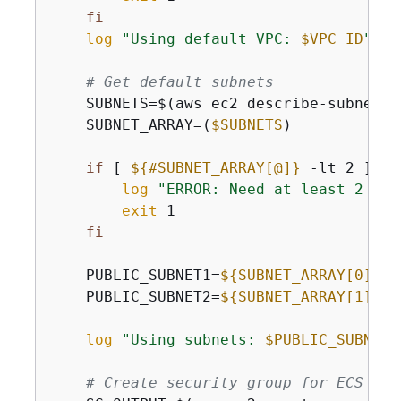
fi
log
"Using default VPC: 
$VPC_ID
"
# Get default subnets
    SUBNETS=$(aws ec2 describe-subnets 
    SUBNET_ARRAY=(
$SUBNETS
)

if
 [ 
$
{
#SUBNET_ARRAY[@]}
 -lt 2 ]; 
t
log
"ERROR: Need at least 2 sub
exit
 1

fi
    PUBLIC_SUBNET1=
$
{
SUBNET_ARRAY[0]}
    PUBLIC_SUBNET2=
$
{
SUBNET_ARRAY[1]}
log
"Using subnets: 
$PUBLIC_SUBNET1
# Create security group for ECS tas