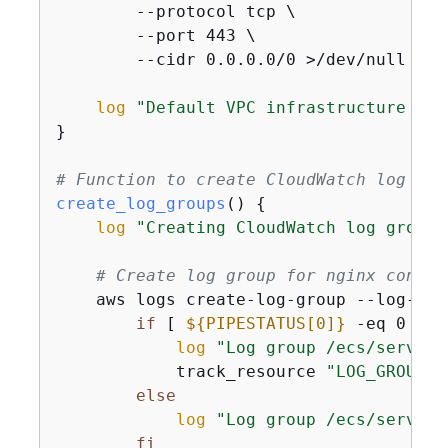
        --protocol tcp \

        --port 443 \

        --cidr 0.0.0.0/0 >/dev/null 2>&
log
"Default VPC infrastructure set
}

# Function to create CloudWatch log gro
create_log_groups
() 
{
log
"Creating CloudWatch log groups
# Create log group for nginx contai
    aws logs create-log-group --log-gro
if
 [ 
$
{
PIPESTATUS[0]}
 -eq 0 ]; 
log
"Log group /ecs/service
            track_resource 
"LOG_GROUP:/
else
log
"Log group /ecs/service
fi