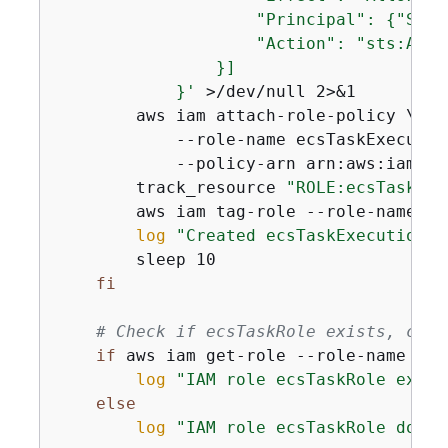
                    "Principal": 
{
"Serv
                    "Action": "sts:Assum
                }]

            }'
 >/dev/null 2>&1

        aws iam attach-role-policy \

            --role-name ecsTaskExecution
            --policy-arn arn:aws:iam::a
        track_resource 
"ROLE:ecsTaskExe
        aws iam tag-role --role-name ec
log
"Created ecsTaskExecutionRo
        sleep 10

fi
# Check if ecsTaskRole exists, crea
if
 aws iam get-role --role-name ecs
log
"IAM role ecsTaskRole exist
else
log
"IAM role ecsTaskRole does 