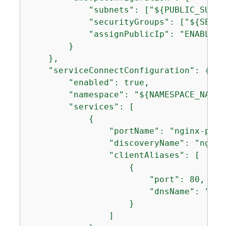
            "subnets": ["$
{
PUBLIC_SUBNE
            "securityGroups": ["$
{
SECUR
            "assignPublicIp": "ENABLED"

        }

    },

    "serviceConnectConfiguration": 
{
        "enabled": true,

        "namespace": "$
{
NAMESPACE_NAME}"
        "services": [

{
                "portName": "nginx-port"
                "discoveryName": "nginx"
                "clientAliases": [

{
                        "port": 80,

                        "dnsName": "ngin
                    }

                ]
