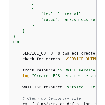
        },

{
            "key": "tutorial",

            "value": "amazon-ecs-service
        }

    ]

}

EOF
    SERVICE_OUTPUT=$(aws ecs create-ser
    check_for_errors 
"
$SERVICE_OUTPUT
"
    track_resource 
"SERVICE:service-con
log
"Created ECS service: service-c
    wait_for_resource 
"service"
"servic
# Clean up temporary file
    rm -f /tmp/service-definition.json
