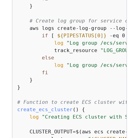
    }

# Create log group for service conn
    aws logs create-log-group --log-gro
if
 [ 
$
{
PIPESTATUS[0]}
 -eq 0 ]; 
log
"Log group /ecs/service
            track_resource 
"LOG_GROUP:/
else
log
"Log group /ecs/service
fi
    }

}

# Function to create ECS cluster with S
create_ecs_cluster
() 
{
log
"Creating ECS cluster with Serv
    CLUSTER_OUTPUT=$(aws ecs create-clus