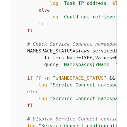
log
"Task IP address: 
$TASK
else
log
"Could not retrieve tas
fi
fi
# Check Service Connect namespace
    NAMESPACE_STATUS=$(aws servicedisco
        --filters Name=TYPE,Values=HTTP 
        --query 
"Namespaces[?Name=='
$NA
if
 [[ -n 
"
$NAMESPACE_STATUS
"
 && 
"
$N
log
"Service Connect namespace 
else
log
"Service Connect namespace 
fi
# Display Service Connect configura
log
"Service Connect configuration: