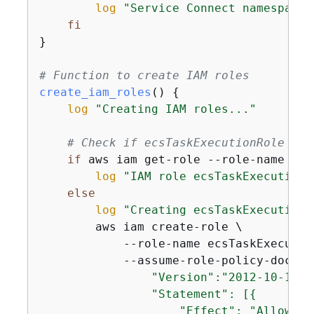
log
"Service Connect namespace 
fi
}

# Function to create IAM roles
create_iam_roles
() 
{
log
"Creating IAM roles..."
# Check if ecsTaskExecutionRole exi
if
 aws iam get-role --role-name ecs
log
"IAM role ecsTaskExecutionR
else
log
"Creating ecsTaskExecutionR
        aws iam create-role \

            --role-name ecsTaskExecution
            --assume-role-policy-docume
                "Version":"2012-10-17",

                "Statement": [
{
                    "Effect": "Allow",
