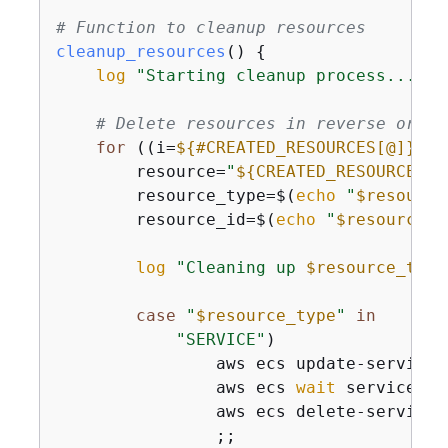
# Function to cleanup resources
cleanup_resources
() 
{
log
"Starting cleanup process..."
# Delete resources in reverse order
for
 ((i=
$
{
#CREATED_RESOURCES[@]}
-1;
        resource=
"
$
{
CREATED_RESOURCES[i
        resource_type=$(
echo
"
$resource
        resource_id=$(
echo
"
$resource
"
 
log
"Cleaning up 
$resource_type
case
"
$resource_type
"
in
"SERVICE"
)

                aws ecs update-service 
                aws ecs 
wait
 services-s
                aws ecs delete-service 
                ;;
