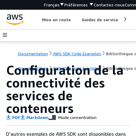
Français
Préférences
Contactez-nous
Comm
Mise en route
Guides de service
Out
Documentation
AWS SDK Code Examples
Configuration de la
Documentation
AWS SDK Code Examples
Bibliothèque 
connectivité des
services de
conteneurs
PDF
Markdown
Mode concentration
D'autres exemples de AWS SDK sont disponibles dans