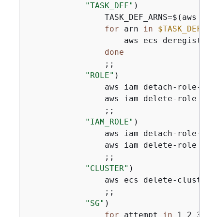
"TASK_DEF"
)

                TASK_DEF_ARNS=$(aws ecs
for
 arn 
in
$TASK_DEF_AR
                    aws ecs deregister-
done
                ;;

"ROLE"
)

                aws iam detach-role-pol
                aws iam delete-role --r
                ;;

"IAM_ROLE"
)

                aws iam detach-role-pol
                aws iam delete-role --r
                ;;

"CLUSTER"
)

                aws ecs delete-cluster 
                ;;

"SG"
)

for
 attempt 
in
 1 2 3 4 