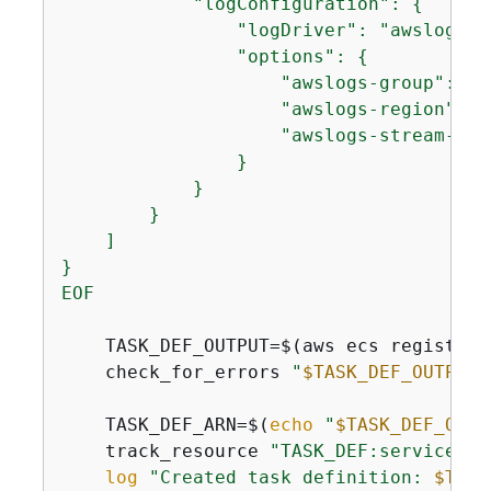
            "logConfiguration": 
{
                "logDriver": "awslogs",

                "options": 
{
                    "awslogs-group": "/
                    "awslogs-region": "
                    "awslogs-stream-pref
                }

            }

        }

    ]

}

EOF
    TASK_DEF_OUTPUT=$(aws ecs register-
    check_for_errors 
"
$TASK_DEF_OUTPUT
"
    TASK_DEF_ARN=$(
echo
"
$TASK_DEF_OUTP
    track_resource 
"TASK_DEF:service-co
log
"Created task definition: 
$TASK