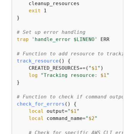
    cleanup_resources

exit
 1

}

# Set up error handling
trap
'handle_error $LINENO'
 ERR

# Function to add resource to tracking 
track_resource
() 
{
    CREATED_RESOURCES+=(
"
$1
"
)

log
"Tracking resource: 
$1
"
}

# Function to check if command output c
check_for_errors
() 
{
local
 output=
"
$1
"
local
 command_name=
"
$2
"
# Check for specific AWS CLI error 