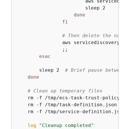
                        aws servicedisc
                        sleep 2

done
fi
# Then delete the names
                aws servicediscovery de
                ;;

esac
        sleep 2  
# Brief pause between 
done
# Clean up temporary files
    rm -f /tmp/ecs-task-trust-policy.jso
    rm -f /tmp/task-definition.json

    rm -f /tmp/service-definition.json

log
"Cleanup completed"