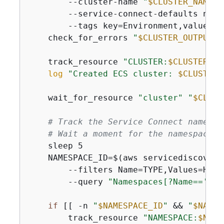
        --cluster-name 
"
$CLUSTER_NAME
"
 
        --service-connect-defaults name
        --tags key=Environment,value=tu
    check_for_errors 
"
$CLUSTER_OUTPUT
"
    track_resource 
"CLUSTER:
$CLUSTER_NA
log
"Created ECS cluster: 
$CLUSTER_
    wait_for_resource 
"cluster"
"
$CLUST
# Track the Service Connect namespa
# Wait a moment for the namespace t
    sleep 5

    NAMESPACE_ID=$(aws servicediscovery
        --filters Name=TYPE,Values=HTTP 
        --query 
"Namespaces[?Name=='
$NA
if
 [[ -n 
"
$NAMESPACE_ID
"
 && 
"
$NAMES
        track_resource 
"NAMESPACE:
$NAME