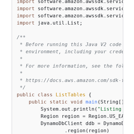
import
import
import
import
 java.util.List;

/**

 * Before running this Java V2 code exa
 * environment, including your credentia
 *

 * For more information, see the follow
 *

 * https://docs.aws.amazon.com/sdk-for-
 */
public
class
ListTables
{
public
static
void
main
(String[] ar
        System.out.println(
"Listing you
        Region region = Region.US_EAST_1
        DynamoDbClient ddb = DynamoDbCl
                .region(region)
