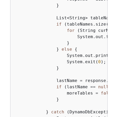
                }

                List<String> tableNames
if
 (tableNames.size() >
for
 (String curName
                        System.out.form
                    }

                } 
else
{
                    System.out.println(
                    System.exit(
0
);

                }

                lastName = response.las
if
 (lastName == 
null
) 
{
                    moreTables = 
false
;

                }

            } 
catch
 (DynamoDbException 