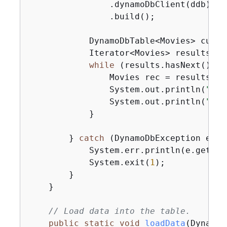
                .dynamoDbClient(ddb)

                .build();

            DynamoDbTable<Movies> custT
            Iterator<Movies> results = 
while
 (results.hasNext()) 
{
                Movies rec = results.nex
                System.out.println(
"The
                System.out.println(
"The
            }

        } 
catch
 (DynamoDbException e) 
{
            System.err.println(e.getMess
            System.exit(
1
);

        }

    }

// Load data into the table.
public
static
void
loadData
(DynamoD