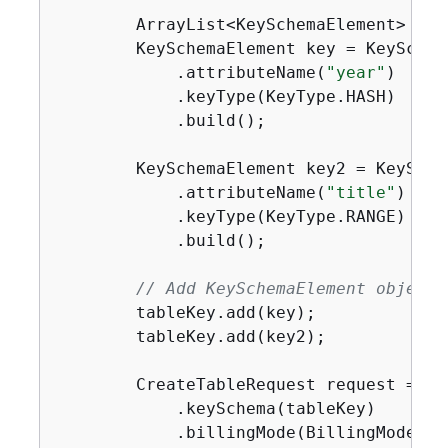
        ArrayList<KeySchemaElement> tab
        KeySchemaElement key = KeySchem
            .attributeName(
"year"
)

            .keyType(KeyType.HASH)

            .build();

        KeySchemaElement key2 = KeySche
            .attributeName(
"title"
)

            .keyType(KeyType.RANGE)

            .build();

// Add KeySchemaElement objects
        tableKey.add(key);

        tableKey.add(key2);

        CreateTableRequest request = Cr
            .keySchema(tableKey)

            .billingMode(BillingMode.PA