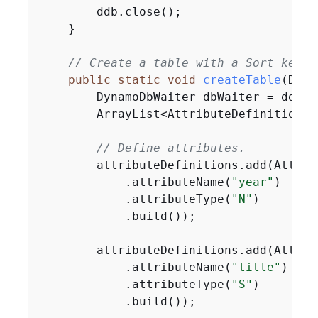
        ddb.close();

    }

// Create a table with a Sort key.
public
static
void
createTable
(Dyna
        DynamoDbWaiter dbWaiter = ddb.wa
        ArrayList<AttributeDefinition> 
// Define attributes.
        attributeDefinitions.add(Attrib
            .attributeName(
"year"
)

            .attributeType(
"N"
)

            .build());

        attributeDefinitions.add(Attrib
            .attributeName(
"title"
)

            .attributeType(
"S"
)

            .build());
