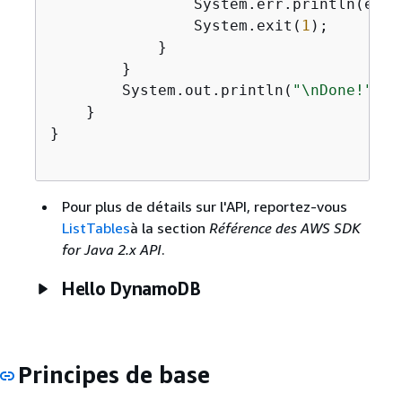
                System.err.println(e.ge
                System.exit(
1
);

            }

        }

        System.out.println(
"\nDone!"
);

    }

}

Pour plus de détails sur l'API, reportez-vous
ListTables
à la section
Référence des AWS SDK
for Java 2.x API
.
Hello DynamoDB
Principes de base