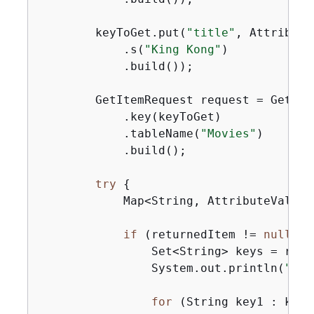
        keyToGet.put(
"title"
, Attribute
            .s(
"King Kong"
)

            .build());

        GetItemRequest request = GetIte
            .key(keyToGet)

            .tableName(
"Movies"
)

            .build();

try
{
            Map<String, AttributeValue>
if
 (returnedItem != 
null
) 
{
                Set<String> keys = retu
                System.out.println(
"Ama
for
 (String key1 : keys