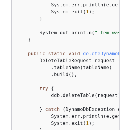
            System.err.println(e.getMess
            System.exit(
1
);

        }

        System.out.println(
"Item was up
    }

public
static
void
deleteDynamoDBTa
        DeleteTableRequest request = De
            .tableName(tableName)

            .build();

try
{
            ddb.deleteTable(request);

        } 
catch
 (DynamoDbException e) 
{
            System.err.println(e.getMess
            System.exit(
1
);
