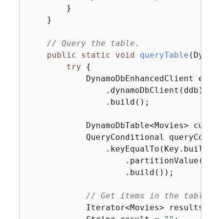
        }

    }

// Query the table.
public
static
void
queryTable
(Dynam
try
{
            DynamoDbEnhancedClient enha
                .dynamoDbClient(ddb)

                .build();

            DynamoDbTable<Movies> custT
            QueryConditional queryCondi
                .keyEqualTo(Key.builder(
                    .partitionValue(
201
                    .build());

// Get items in the table a
            Iterator<Movies> results = 