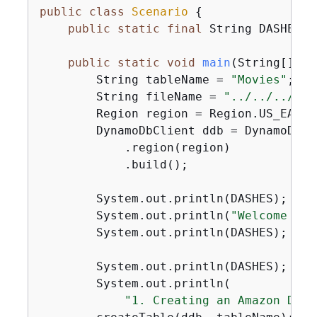
public
class
Scenario
{
public
static
final
 String DASHES =
public
static
void
main
(String[] ar
        String tableName = 
"Movies"
;

        String fileName = 
"../../../res
        Region region = Region.US_EAST_1
        DynamoDbClient ddb = DynamoDbCl
            .region(region)

            .build();

        System.out.println(DASHES);

        System.out.println(
"Welcome to 
        System.out.println(DASHES);

        System.out.println(DASHES);

        System.out.println(

"1. Creating an Amazon Dyna