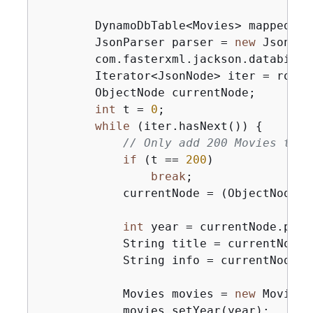
        DynamoDbTable<Movies> mappedTab
        JsonParser parser = 
new
 JsonFac
        com.fasterxml.jackson.databind.
        Iterator<JsonNode> iter = rootN
        ObjectNode currentNode;

int
 t = 
0
;

while
 (iter.hasNext()) 
{
// Only add 200 Movies to t
if
 (t == 
200
)

break
;

            currentNode = (ObjectNode) 
int
 year = currentNode.path
            String title = currentNode.
            String info = currentNode.p
            Movies movies = 
new
 Movies()
            movies.setYear(year);
