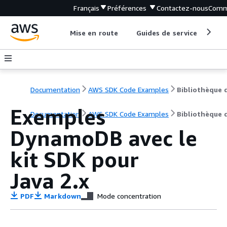
Français
Préférences
Contactez-nous
Comm
Mise en route
Guides de service
Out
Documentation
AWS SDK Code Examples
Exemples
Documentation
AWS SDK Code Examples
Bibliothèque 
DynamoDB avec le
kit SDK pour
Java 2.x
PDF
Markdown
Mode concentration