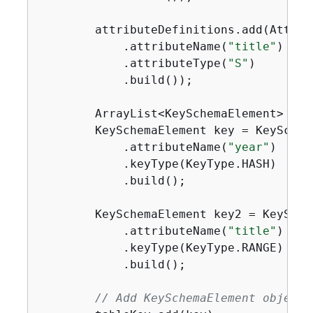
        attributeDefinitions.add(Attrib
            .attributeName(
"title"
)

            .attributeType(
"S"
)

            .build());

        ArrayList<KeySchemaElement> tab
        KeySchemaElement key = KeySchem
            .attributeName(
"year"
)

            .keyType(KeyType.HASH)

            .build();

        KeySchemaElement key2 = KeySche
            .attributeName(
"title"
)

            .keyType(KeyType.RANGE)

            .build();

// Add KeySchemaElement objects