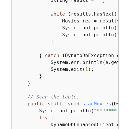
            String result = 
""
;

while
 (results.hasNext()) 
{
                Movies rec = results.nex
                System.out.println(
"The
                System.out.println(
"The
            }

        } 
catch
 (DynamoDbException e) 
{
            System.err.println(e.getMess
            System.exit(
1
);

        }

    }

// Scan the table.
public
static
void
scanMovies
(Dynam
        System.out.println(
"******* Sca
try
{
            DynamoDbEnhancedClient enha