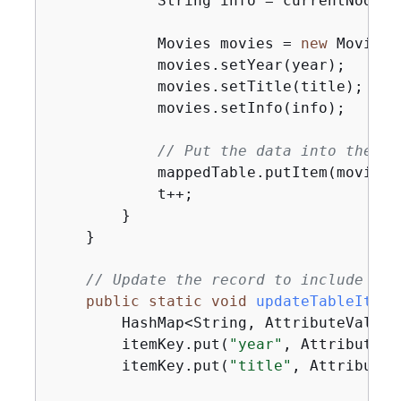
            String info = currentNode.p
            Movies movies = 
new
 Movies()
            movies.setYear(year);

            movies.setTitle(title);

            movies.setInfo(info);

// Put the data into the Am
            mappedTable.putItem(movies);
            t++;

        }

    }

// Update the record to include sho
public
static
void
updateTableItem
(
        HashMap<String, AttributeValue>
        itemKey.put(
"year"
, AttributeVa
        itemKey.put(
"title"
, AttributeV