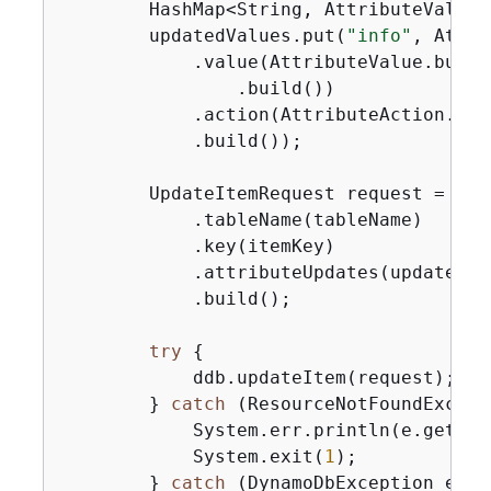
        HashMap<String, AttributeValueU
        updatedValues.put(
"info"
, Attri
            .value(AttributeValue.build
                .build())

            .action(AttributeAction.PUT)
            .build());

        UpdateItemRequest request = Upd
            .tableName(tableName)

            .key(itemKey)

            .attributeUpdates(updatedVal
            .build();

try
{
            ddb.updateItem(request);

        } 
catch
 (ResourceNotFoundExcept
            System.err.println(e.getMess
            System.exit(
1
);

        } 
catch
 (DynamoDbException e) 
{