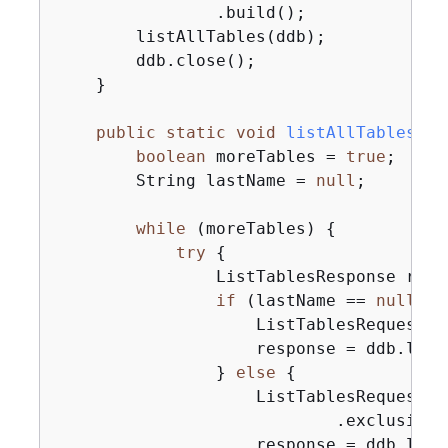
                .build();

        listAllTables(ddb);

        ddb.close();

    }

public
static
void
listAllTables
(Dy
boolean
 moreTables = 
true
;

        String lastName = 
null
;

while
 (moreTables) 
{
try
{
                ListTablesResponse resp
if
 (lastName == 
null
) 
{
                    ListTablesRequest r
                    response = ddb.list
                } 
else
{
                    ListTablesRequest r
                            .exclusiveS
                    response = ddb.list