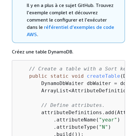
Il y en a plus à ce sujet GitHub. Trouvez
l’exemple complet et découvrez
comment le configurer et l’exécuter
dans le
référentiel d’exemples de code
AWS
.
Créez une table DynamoDB.
// Create a table with a Sort key.
public
static
void
createTable
(Dyna
        DynamoDbWaiter dbWaiter = ddb.wa
        ArrayList<AttributeDefinition> 
// Define attributes.
        attributeDefinitions.add(Attrib
            .attributeName(
"year"
)

            .attributeType(
"N"
)

            .build());
