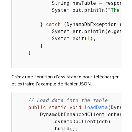
            String newTable = response.
            System.out.println(
"The "
 +
        } 
catch
 (DynamoDbException e) 
{
            System.err.println(e.getMess
            System.exit(
1
);

        }

    }

Créez une fonction d’assistance pour télécharger
et extraire l’exemple de fichier JSON.
// Load data into the table.
public
static
void
loadData
(DynamoD
        DynamoDbEnhancedClient enhanced
            .dynamoDbClient(ddb)

            .build();
