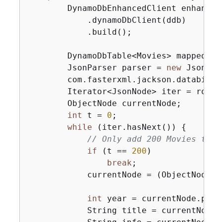
        DynamoDbEnhancedClient enhanced
            .dynamoDbClient(ddb)

            .build();

        DynamoDbTable<Movies> mappedTab
        JsonParser parser = 
new
 JsonFac
        com.fasterxml.jackson.databind.
        Iterator<JsonNode> iter = rootN
        ObjectNode currentNode;

int
 t = 
0
;

while
 (iter.hasNext()) 
{
// Only add 200 Movies to t
if
 (t == 
200
)

break
;

            currentNode = (ObjectNode) 
int
 year = currentNode.path
            String title = currentNode.