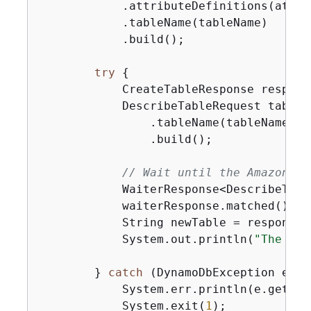
            .attributeDefinitions(attri
            .tableName(tableName)

            .build();

try
{
            CreateTableResponse respons
            DescribeTableRequest tableR
                .tableName(tableName)

                .build();

// Wait until the Amazon Dy
            WaiterResponse<DescribeTabl
            waiterResponse.matched().re
            String newTable = response.
            System.out.println(
"The "
 +
        } 
catch
 (DynamoDbException e) 
{
            System.err.println(e.getMess
            System.exit(
1
);
