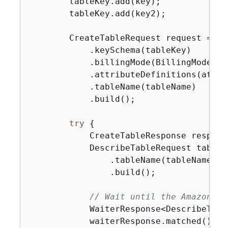
        tableKey.add(key);

        tableKey.add(key2);

        CreateTableRequest request = Cr
            .keySchema(tableKey)

            .billingMode(BillingMode.PA
            .attributeDefinitions(attri
            .tableName(tableName)

            .build();

try
{
            CreateTableResponse respons
            DescribeTableRequest tableR
                .tableName(tableName)

                .build();

// Wait until the Amazon Dy
            WaiterResponse<DescribeTabl
            waiterResponse.matched().re