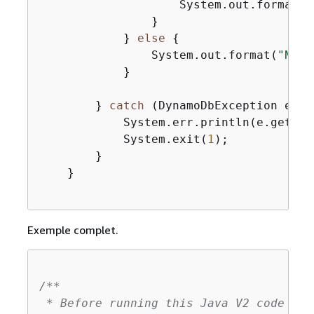
                    System.out.format(
"
                }

            } 
else
{
                System.out.format(
"No i
            }

        } 
catch
 (DynamoDbException e) 
{
            System.err.println(e.getMess
            System.exit(
1
);

        }

    }

Exemple complet.
/**

 * Before running this Java V2 code exa