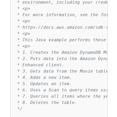
 * environment, including your credentia
 * <p>

 * For more information, see the follow
 * <p>

 * https://docs.aws.amazon.com/sdk-for-
 * <p>

 * This Java example performs these task
 * <p>

 * 1. Creates the Amazon DynamoDB Movie
 * 2. Puts data into the Amazon DynamoD
 * Enhanced client.

 * 3. Gets data from the Movie table.

 * 4. Adds a new item.

 * 5. Updates an item.

 * 6. Uses a Scan to query items using 
 * 7. Queries all items where the year 
 * 8. Deletes the table.

 */