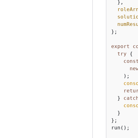
  },

roleAr
soluti
numRes
};

export
c
try
{
cons
ne
    );

cons
retu
  } 
catc
cons
  }

};

run();
