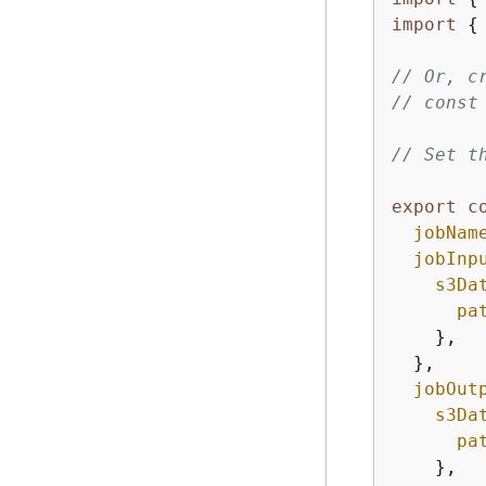
import
{
// Or, c
// const
// Set t
export
c
jobNam
jobInp
s3Da
pa
    },

  },

jobOut
s3Da
pa
    },
