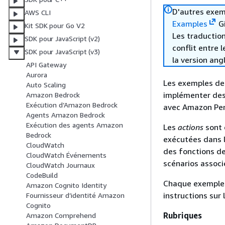
D'autres exem
AWS CLI
Examples
Gi
Kit SDK pour Go V2
Les traduction
SDK pour JavaScript (v2)
conflit entre 
SDK pour JavaScript (v3)
la version ang
API Gateway
Aurora
Les exemples de
Auto Scaling
implémenter des 
Amazon Bedrock
Exécution d’Amazon Bedrock
avec Amazon Per
Agents Amazon Bedrock
Exécution des agents Amazon
Les
actions
sont 
Bedrock
exécutées dans l
CloudWatch
des fonctions de
CloudWatch Événements
scénarios associ
CloudWatch Journaux
CodeBuild
Chaque exemple i
Amazon Cognito Identity
instructions sur 
Fournisseur d’identité Amazon
Cognito
Rubriques
Amazon Comprehend