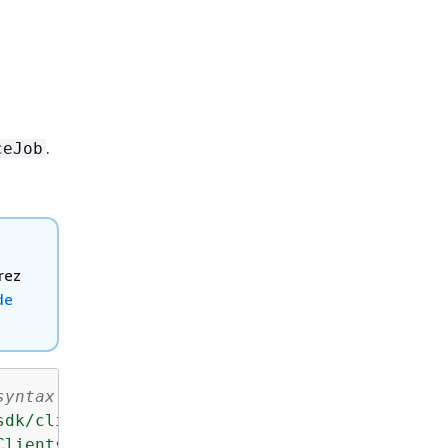
.
ceJob
rez
de
syntax.
sdk/client-personalize"
Clients.js"
;
