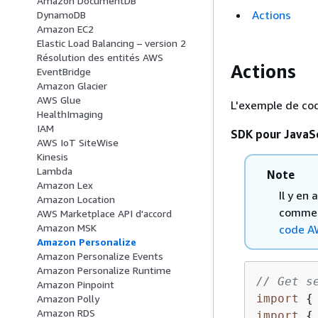
Amazon DocumentDB
Actions
DynamoDB
Amazon EC2
Elastic Load Balancing – version 2
Résolution des entités AWS
Actions
EventBridge
Amazon Glacier
AWS Glue
L'exemple de co
HealthImaging
IAM
SDK pour JavaSc
AWS IoT SiteWise
Kinesis
Lambda
Note
Amazon Lex
Il y en
Amazon Location
comment
AWS Marketplace API d'accord
Amazon MSK
code A
Amazon Personalize
Amazon Personalize Events
Amazon Personalize Runtime
// Get s
Amazon Pinpoint
import
{
Amazon Polly
Amazon RDS
import
{