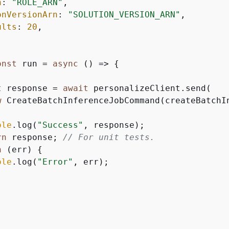
n
: 
"ROLE_ARN"
,

onVersionArn
: 
"SOLUTION_VERSION_ARN"
,

ults
: 
20
,

onst
 run = 
async
 () => 
{
t
 response = 
await
 personalizeClient.send(

w
 CreateBatchInferenceJobCommand(createBatchIn
ole
.log(
"Success"
, response);

rn
 response; 
// For unit tests.
h
 (err) 
{
ole
.log(
"Error"
, err);
