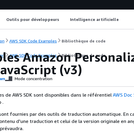
Outils pour développeurs
Intelligence artificielle
on
AWS SDK Code Examples
Bibliothèque de code
les Amazon Personaliz
on
AWS SDK Code Examples
Bibliothèque de code
avaScript (v3)
wn
Mode concentration
es de AWS SDK sont disponibles dans le référentiel
AWS Doc
 .
sont fournies par des outils de traduction automatique. En c
contenu d'une traduction et celui de la version originale en ang
 prévaudra.