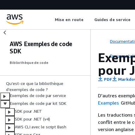
Mise en route
Guides de service
Documentati
AWS Exemples de code
SDK
Exemp
Documentati
Bibliothèque de code
pour J
PDF
Markdo
Qu’est-ce que la bibliothèque
d’exemples de code ?
D'autres exempl
Exemples de code par service
Examples
GitHub
Exemples de code par kit SDK
SDK pour .NET
Les traductions 
SDK pour .NET (v4)
conflit entre le 
AWS CLI avec le script Bash
version anglaise
SDK pour C++