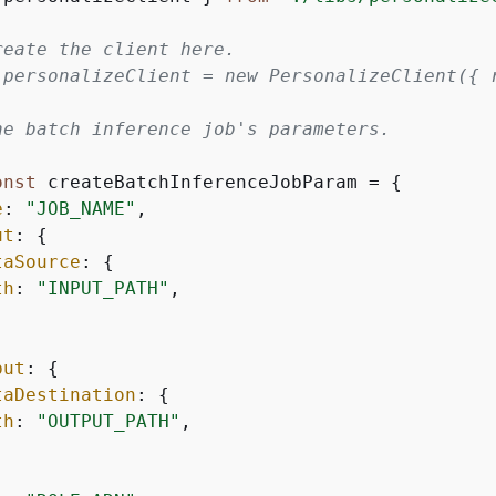
reate the client here.
 personalizeClient = new PersonalizeClient(
{
 
he batch inference job's parameters.
onst
 createBatchInferenceJobParam = 
{
e
: 
"JOB_NAME"
,

ut
: 
{
taSource
: 
{
th
: 
"INPUT_PATH"
,

put
: 
{
taDestination
: 
{
th
: 
"OUTPUT_PATH"
,
