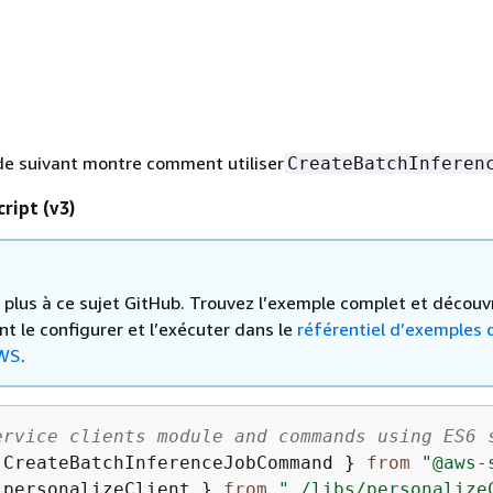
de suivant montre comment utiliser
CreateBatchInferen
ript (v3)
 a plus à ce sujet GitHub. Trouvez l’exemple complet et découv
 le configurer et l’exécuter dans le
référentiel d’exemples 
WS
.
ervice clients module and commands using ES6 
 CreateBatchInferenceJobCommand } 
from
"@aws-
 personalizeClient } 
from
"./libs/personalize