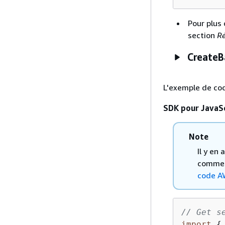
Pour plus 
section
Ré
CreateB
L'exemple de co
SDK pour JavaSc
Note
Il y en
comment
code A
// Get s
import
{