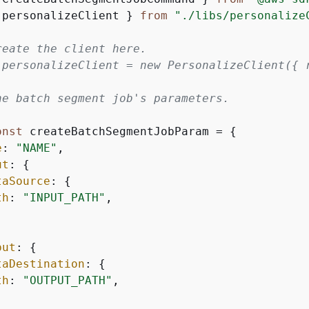
 personalizeClient } 
from
"./libs/personalize
reate the client here.
 personalizeClient = new PersonalizeClient(
{
 
he batch segment job's parameters.
onst
 createBatchSegmentJobParam = 
{
e
: 
"NAME"
,

ut
: 
{
taSource
: 
{
th
: 
"INPUT_PATH"
,

put
: 
{
taDestination
: 
{
th
: 
"OUTPUT_PATH"
,
