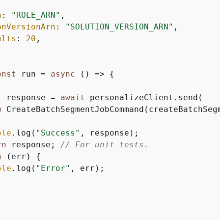
n
: 
"ROLE_ARN"
,

onVersionArn
: 
"SOLUTION_VERSION_ARN"
,

ults
: 
20
,

onst
 run = 
async
 () => 
{
t
 response = 
await
 personalizeClient.send(

w
 CreateBatchSegmentJobCommand(createBatchSegm
ole
.log(
"Success"
, response);

rn
 response; 
// For unit tests.
h
 (err) 
{
ole
.log(
"Error"
, err);
