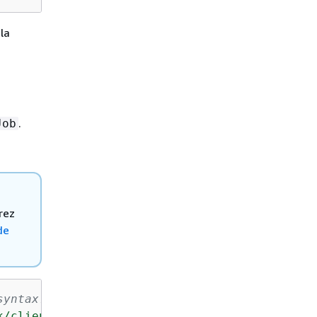
 la
.
Job
rez
de
syntax.
k/client-personalize"