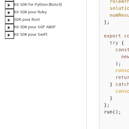
roleAr
Kit SDK for Python (Boto3)
soluti
Kit SDK pour Ruby
numRes
SDK pour Rust
};

Kit SDK pour SAP ABAP
Kit SDK pour Swift
export
c
try
{
cons
ne
    );

cons
retu
  } 
catc
cons
  }

};

run();
