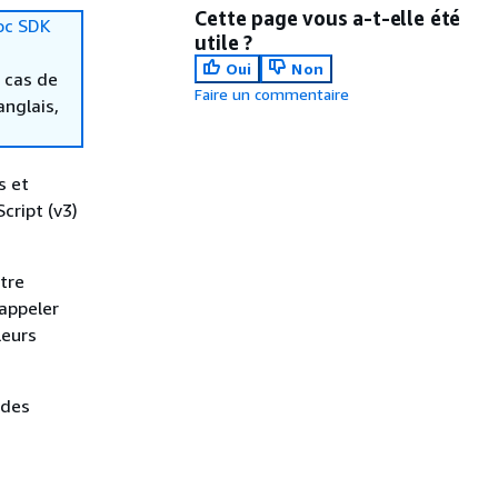
Cette page vous a-t-elle été
oc SDK
utile ?
Oui
Non
 cas de
Faire un commentaire
anglais,
s et
cript (v3)
tre
appeler
leurs
 des