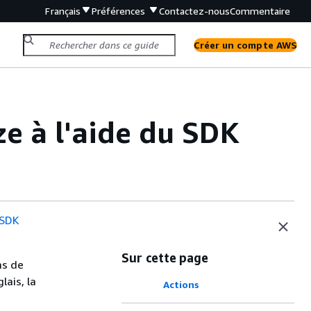
Français
Préférences
Contactez-nous
Commentaire
Créer un compte AWS
e à l'aide du SDK
 SDK
Sur cette page
as de
lais, la
Actions