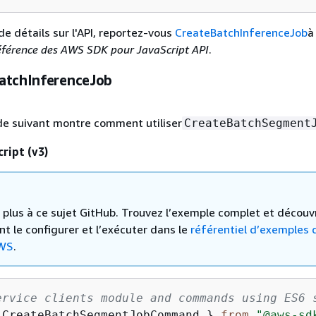
de détails sur l'API, reportez-vous
CreateBatchInferenceJob
à
férence des AWS SDK pour JavaScript API
.
atchInferenceJob
de suivant montre comment utiliser
CreateBatchSegment
ript (v3)
 a plus à ce sujet GitHub. Trouvez l’exemple complet et découv
 le configurer et l’exécuter dans le
référentiel d’exemples 
WS
.
ervice clients module and commands using ES6 
 CreateBatchSegmentJobCommand } 
from
"@aws-sd