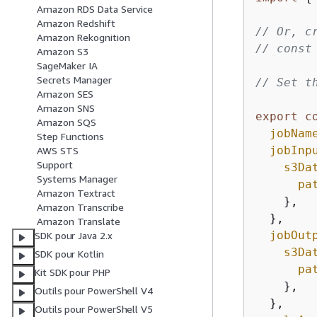
Amazon RDS Data Service
Amazon Redshift
// Or, c
Amazon Rekognition
// const
Amazon S3
SageMaker IA
Secrets Manager
// Set t
Amazon SES
Amazon SNS
export
c
Amazon SQS
jobNam
Step Functions
jobInp
AWS STS
Support
s3Da
Systems Manager
pa
Amazon Textract
    },

Amazon Transcribe
  },

Amazon Translate
jobOut
SDK pour Java 2.x
s3Da
SDK pour Kotlin
pa
Kit SDK pour PHP
    },

Outils pour PowerShell V4
  },

Outils pour PowerShell V5