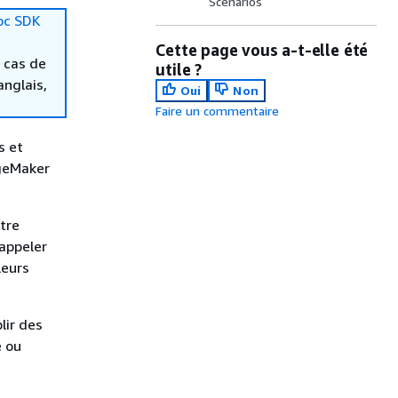
Scénarios
oc SDK
Cette page vous a-t-elle été
 cas de
utile ?
anglais,
Oui
Non
Faire un commentaire
s et
ageMaker
tre
appeler
leurs
ir des
e ou