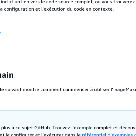
nclut un lien vers le code source complet, où vous trouverez
la configuration et l’exécution du code en contexte.
n
main
de suivant montre comment commencer à utiliser l' SageMake
 a plus à ce sujet GitHub. Trouvez l’exemple complet et découv
 le configurer et l’exécuter dans le
référentiel d’exemples 