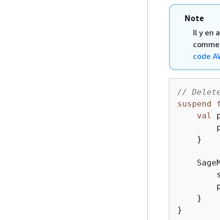
Note
Il y en
comment
code A
// Delet
suspend
val
 
        
    }

    Sage
        
        
    }

}
