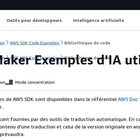
Outils pour développeurs
Intelligence artificielle
on
AWS SDK Code Examples
Bibliothèque de code
aker Exemples d'IA uti
on
AWS SDK Code Examples
Bibliothèque de code
wn
Mode concentration
es de AWS SDK sont disponibles dans le référentiel
AWS Doc
 .
sont fournies par des outils de traduction automatique. En c
contenu d'une traduction et celui de la version originale en ang
 prévaudra.