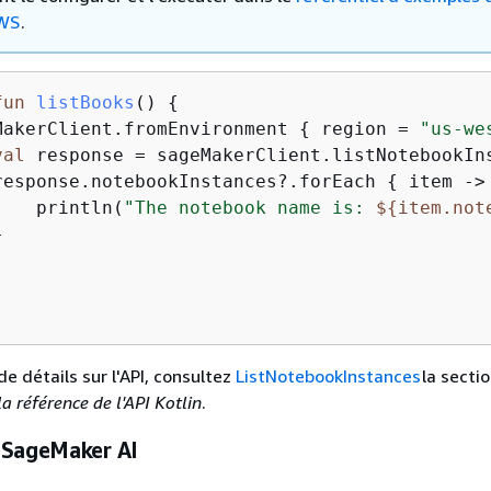
WS
.
fun
listBooks
()
{
MakerClient.fromEnvironment 
{
 region = 
"us-we
val
 response = sageMakerClient.listNotebookIn
response.notebookInstances?.forEach 
{
 item ->

    println(
"The notebook name is: 
$
{
item.not


de détails sur l'API, consultez
ListNotebookInstances
la secti
a référence de l'API Kotlin
.
 SageMaker AI