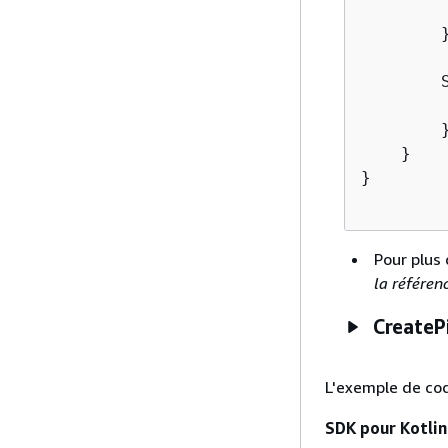
        
        }
        
        
        }
    }

}

Pour plus 
la référenc
CreateP
L'exemple de co
SDK pour Kotlin