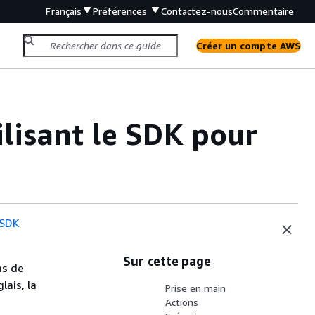
Français
Préférences
Contactez-nous
Commentaire
Créer un compte AWS
lisant le SDK pour
 SDK
Sur cette page
as de
lais, la
Prise en main
Actions