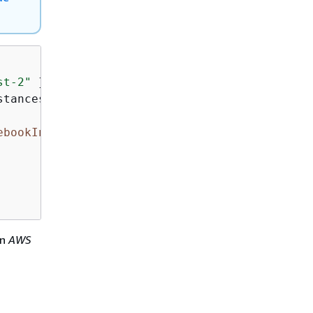
st-2"
 }.use 
{
 sageMakerClient ->

stances(ListNotebookInstancesRequest 
{
})

ebookInstanceName}
"
)

on
AWS