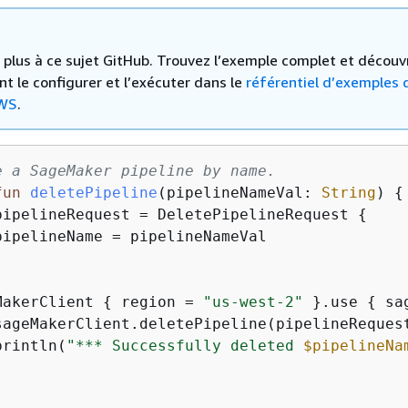
 a plus à ce sujet GitHub. Trouvez l’exemple complet et découv
 le configurer et l’exécuter dans le
référentiel d’exemples 
WS
.
e a SageMaker pipeline by name.
fun
deletePipeline
(pipelineNameVal: 
String
)
{
pipelineRequest = DeletePipelineRequest 
{
pipelineName = pipelineNameVal

MakerClient 
{
 region = 
"us-west-2"
 }.use 
{
 sa
sageMakerClient.deletePipeline(pipelineRequest
println(
"*** Successfully deleted 
$pipelineNa