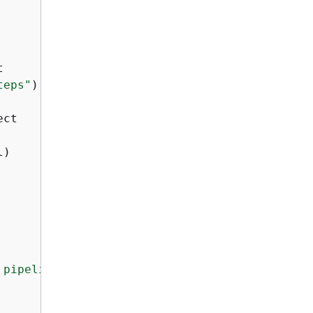


teps"
) 
as
 JSONArray

ct

)

 pipeline"