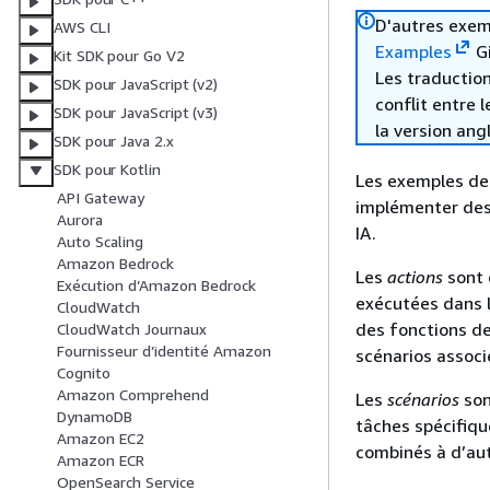
D'autres exem
AWS CLI
Examples
Gi
Kit SDK pour Go V2
Les traduction
SDK pour JavaScript (v2)
conflit entre 
SDK pour JavaScript (v3)
la version ang
SDK pour Java 2.x
SDK pour Kotlin
Les exemples de
API Gateway
implémenter des
Aurora
IA.
Auto Scaling
Amazon Bedrock
Les
actions
sont 
Exécution d’Amazon Bedrock
exécutées dans l
CloudWatch
des fonctions de
CloudWatch Journaux
Fournisseur d’identité Amazon
scénarios associ
Cognito
Amazon Comprehend
Les
scénarios
son
DynamoDB
tâches spécifiqu
Amazon EC2
combinés à d’au
Amazon ECR
OpenSearch Service