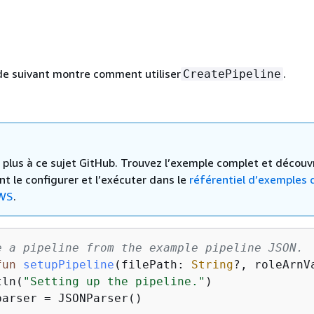
de suivant montre comment utiliser
.
CreatePipeline
 a plus à ce sujet GitHub. Trouvez l’exemple complet et découv
 le configurer et l’exécuter dans le
référentiel d’exemples 
WS
.
e a pipeline from the example pipeline JSON.
fun
setupPipeline
(filePath: 
String
?, roleArnV
tln(
"Setting up the pipeline."
)

parser = JSONParser()
