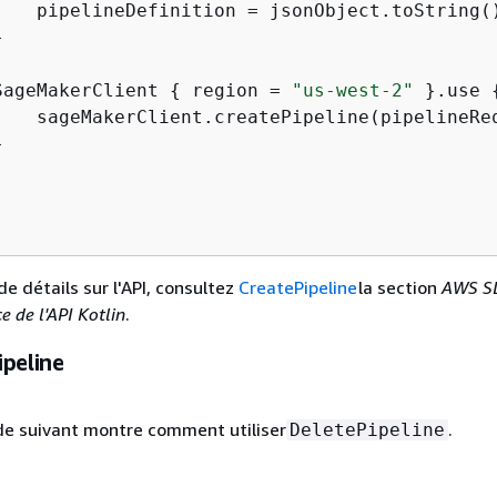
    pipelineDefinition = jsonObject.toString()


SageMakerClient 
{
 region = 
"us-west-2"
 }.use 
    sageMakerClient.createPipeline(pipelineReq


de détails sur l'API, consultez
CreatePipeline
la section
AWS S
e de l'API Kotlin
.
ipeline
de suivant montre comment utiliser
.
DeletePipeline