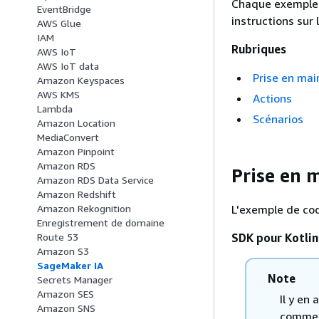
Chaque exemple i
EventBridge
instructions sur 
AWS Glue
IAM
Rubriques
AWS IoT
AWS IoT data
Prise en mai
Amazon Keyspaces
AWS KMS
Actions
Lambda
Scénarios
Amazon Location
MediaConvert
Amazon Pinpoint
Amazon RDS
Prise en 
Amazon RDS Data Service
Amazon Redshift
L'exemple de co
Amazon Rekognition
Enregistrement de domaine
SDK pour Kotlin
Route 53
Amazon S3
SageMaker IA
Note
Secrets Manager
Amazon SES
Il y en
Amazon SNS
comment