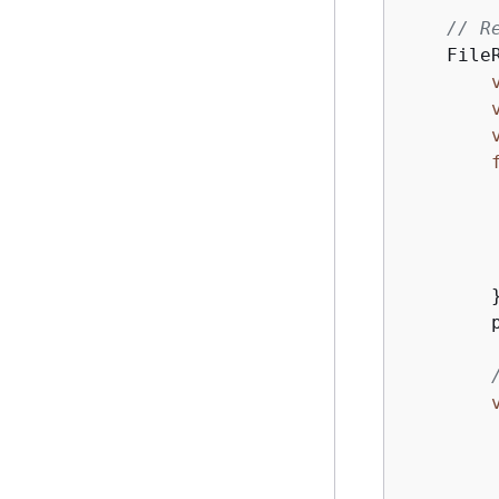
// R
    File
        
         
        }
        p
        
        
        