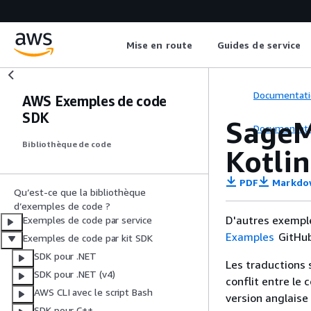
Mise en route
Guides de service
Documentati
AWS Exemples de code
SDK
SageM
Documentati
Bibliothèque de code
Kotlin
PDF
Markdo
Qu’est-ce que la bibliothèque
d’exemples de code ?
D'autres exempl
Exemples de code par service
Examples
GitHub
Exemples de code par kit SDK
SDK pour .NET
Les traductions 
SDK pour .NET (v4)
conflit entre le 
AWS CLI avec le script Bash
version anglaise
SDK pour C++