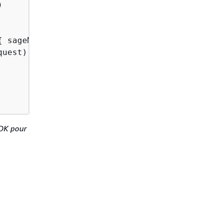


{
 sageMakerClient ->

uest)

DK pour