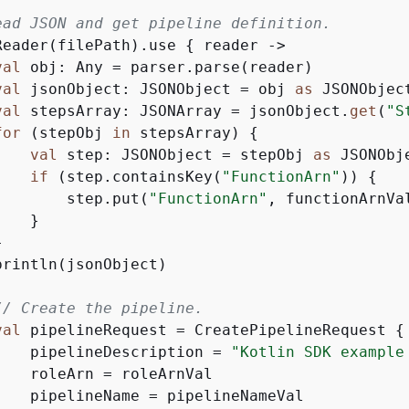
ead JSON and get pipeline definition.
Reader(filePath).use 
{
 reader ->

val
 obj: Any = parser.parse(reader)

val
 jsonObject: JSONObject = obj 
as
 JSONObject
val
 stepsArray: JSONArray = jsonObject.
get
(
"S
for
 (stepObj 
in
 stepsArray) 
{
val
 step: JSONObject = stepObj 
as
 JSONObje
if
 (step.containsKey(
"FunctionArn"
)) 
{
        step.put(
"FunctionArn"
, functionArnVal
   }



rintln(jsonObject)

// Create the pipeline.
val
 pipelineRequest = CreatePipelineRequest 
{
    pipelineDescription = 
"Kotlin SDK example
    roleArn = roleArnVal

    pipelineName = pipelineNameVal
