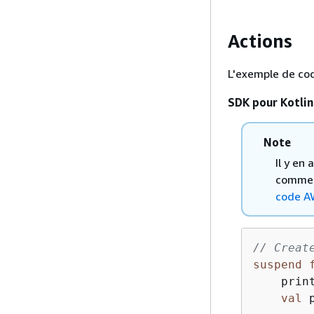
Actions
L'exemple de co
SDK pour Kotlin
Note
Il y en
comment
code A
// Creat
suspend
    prin
val
 