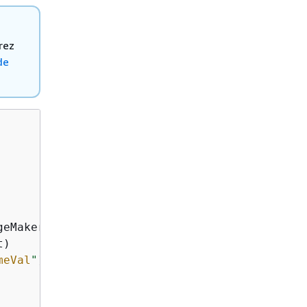
rez
de
geMakerClient ->

)

meVal
"
)
