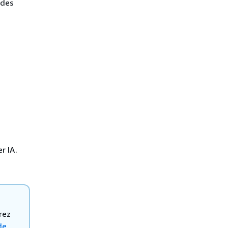
 des
r IA.
rez
de