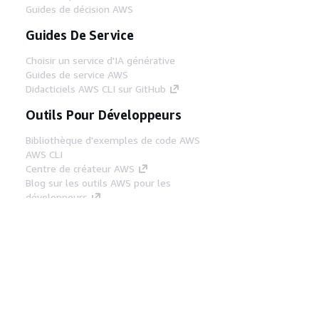
Guides de décision AWS
Guides De Service
Choisir un service d'IA générative
Guides de service AWS
Didacticiels AWS CLI sur GitHub
Outils Pour Développeurs
Bibliothèque d'exemples de code AWS
AWS CLI
Centre de créateur AWS
Blog sur les outils AWS pour les
développeurs
Liens Utiles
Téléchargez les documents du serveur MCP
AWS
Connectez-vous à la console AWS
AWS re:Post