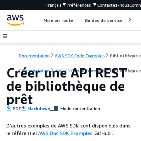
Français
Préférences
Contactez-nous
Comm
Mise en route
Guides de service
Out
Documentation
AWS SDK Code Examples
Créer une API REST
Documentation
AWS SDK Code Examples
Bibliothèque 
de bibliothèque de
prêt
PDF
Markdown
Mode concentration
D'autres exemples de AWS SDK sont disponibles dans
le référentiel
AWS Doc SDK Examples
GitHub .