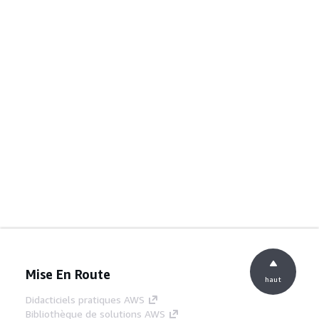
Mise En Route
haut
Didacticiels pratiques AWS
Bibliothèque de solutions AWS