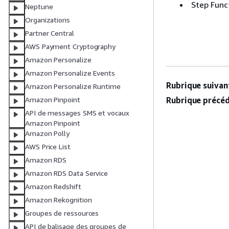
Step Func
Neptune
Organizations
Partner Central
AWS Payment Cryptography
Amazon Personalize
Amazon Personalize Events
Rubrique suivant
Amazon Personalize Runtime
Rubrique précéd
Amazon Pinpoint
API de messages SMS et vocaux
Amazon Pinpoint
Amazon Polly
AWS Price List
Amazon RDS
Amazon RDS Data Service
Amazon Redshift
Amazon Rekognition
Groupes de ressources
API de balisage des groupes de