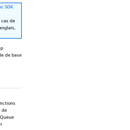
oc SDK
 cas de
anglais,
ep
le de base
nctions
s de
 Queue
n