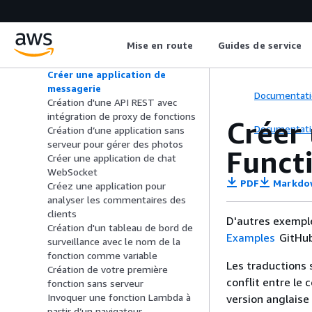
fonction Lambda
Création d'une API REST pour
suivre COVID-19 les données
Mise en route
Guides de service
Créer une API REST de
bibliothèque de prêt
Créer une application de
messagerie
Documentati
Création d'une API REST avec
intégration de proxy de fonctions
Créer
Documentati
Création d’une application sans
serveur pour gérer des photos
Funct
Créer une application de chat
WebSocket
PDF
Markdo
Créez une application pour
analyser les commentaires des
clients
D'autres exempl
Création d'un tableau de bord de
Examples
GitHub
surveillance avec le nom de la
fonction comme variable
Les traductions 
Création de votre première
conflit entre le 
fonction sans serveur
Invoquer une fonction Lambda à
version anglaise
partir d’un navigateur