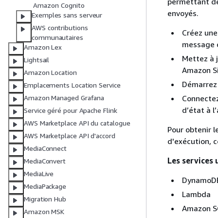
permettant de
Amazon Cognito
envoyés.
Exemples sans serveur
AWS contributions
Créez une
communautaires
message 
Amazon Lex
Mettez à 
Lightsail
Amazon Si
Amazon Location
Démarrez 
Emplacements Location Service
Connectez
Amazon Managed Grafana
d’état à l
Service géré pour Apache Flink
AWS Marketplace API du catalogue
Pour obtenir l
AWS Marketplace API d'accord
d'exécution, 
MediaConnect
Les services 
MediaConvert
MediaLive
DynamoD
MediaPackage
Lambda
Migration Hub
Amazon 
Amazon MSK