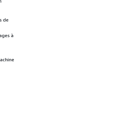
n
s de
sages à
achine