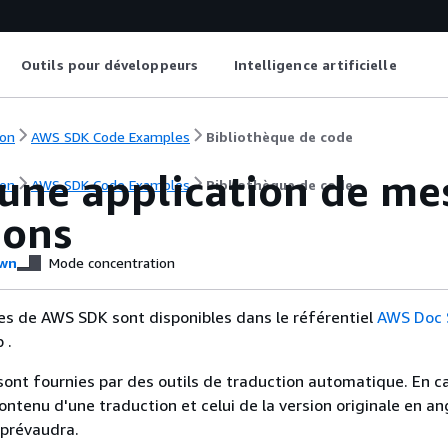
Outils pour développeurs
Intelligence artificielle
on
AWS SDK Code Examples
Bibliothèque de code
 une application de me
on
AWS SDK Code Examples
Bibliothèque de code
ions
wn
Mode concentration
es de AWS SDK sont disponibles dans le référentiel
AWS Doc
 .
sont fournies par des outils de traduction automatique. En c
contenu d'une traduction et celui de la version originale en ang
 prévaudra.