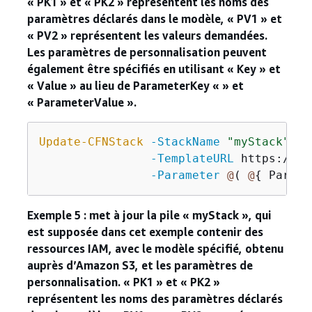
« PK1 » et « PK2 » représentent les noms des
paramètres déclarés dans le modèle, « PV1 » et
« PV2 » représentent les valeurs demandées.
Les paramètres de personnalisation peuvent
également être spécifiés en utilisant « Key » et
« Value » au lieu de ParameterKey « » et
« ParameterValue ».
Update-CFNStack
-StackName
"myStack"
 `

-TemplateURL
 https://s3
-Parameter
@
( 
@
{
 Parame
Exemple 5 : met à jour la pile « myStack », qui
est supposée dans cet exemple contenir des
ressources IAM, avec le modèle spécifié, obtenu
auprès d’Amazon S3, et les paramètres de
personnalisation. « PK1 » et « PK2 »
représentent les noms des paramètres déclarés