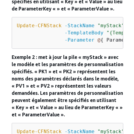
spécifiés en utilisant « Key » et « Value » au lieu
de ParameterKey « » et « ParameterValue ».
Update-CFNStack
-StackName
"myStack"
 `

-TemplateBody
"
{
Templat
-Parameter
@
{
 Parameter
Exemple 2 : met à jour la pile « myStack » avec
le modèle et les paramètres de personnalisation
spécifiés. « PK1 » et « PK2 » représentent les
noms des paramètres déclarés dans le modèle,
« PV1 » et « PV2 » représentent les valeurs
demandées. Les paramètres de personnalisation
peuvent également être spécifiés en utilisant
« Key » et « Value » au lieu de ParameterKey « »
et « ParameterValue ».
Update-CFNStack
-StackName
"myStack"
 `
