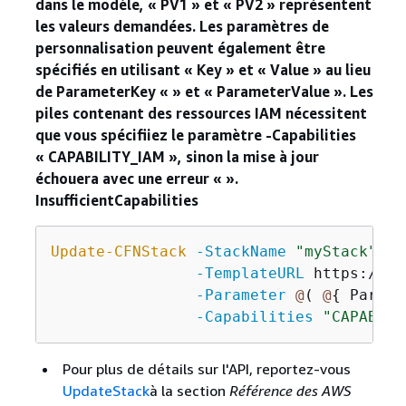
dans le modèle, « PV1 » et « PV2 » représentent
les valeurs demandées. Les paramètres de
personnalisation peuvent également être
spécifiés en utilisant « Key » et « Value » au lieu
de ParameterKey « » et « ParameterValue ». Les
piles contenant des ressources IAM nécessitent
que vous spécifiiez le paramètre -Capabilities
« CAPABILITY_IAM », sinon la mise à jour
échouera avec une erreur « ».
InsufficientCapabilities
Update-CFNStack
-StackName
"myStack"
 `

-TemplateURL
 https://s3
-Parameter
@
( 
@
{
 Parame
-Capabilities
"CAPABILI
Pour plus de détails sur l'API, reportez-vous
UpdateStack
à la section
Référence des AWS