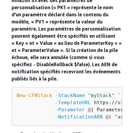
Amazon S3 avec des paramètres de
personnalisation (« PK1 » représente le nom
d'un paramètre déclaré dans le contenu du
modèle, « PV1 » représente la valeur du
paramètre. Les paramètres de personnalisation
peuvent également être spécifiés en utilisant
« Key » et « Value » au lieu de ParameterKey « »
et « ParameterValue ». Si la création de la pile
échoue, elle sera annulée (comme si vous
spécifiez - DisableRollback $false). Les AEN de
notification spécifiés recevront les événements
publiés liés à la pile.
New-CFNStack
-StackName
"myStack"
 `

-TemplateURL
 https://s3.am
-Parameter
@
{
 ParameterKey
-NotificationARN
@
( 
"arn1"