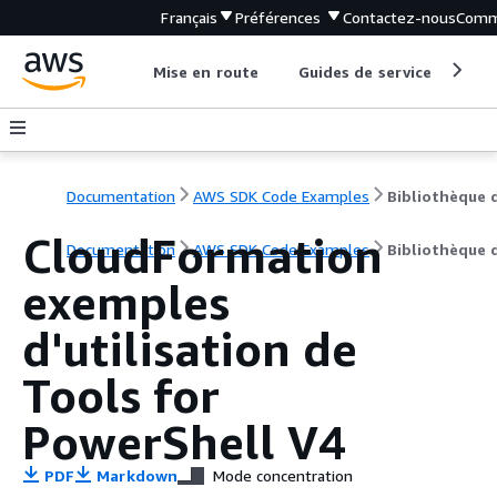
Français
Préférences
Contactez-nous
Comm
Mise en route
Guides de service
Out
Documentation
AWS SDK Code Examples
CloudFormation
Documentation
AWS SDK Code Examples
Bibliothèque 
exemples
d'utilisation de
Tools for
PowerShell V4
PDF
Markdown
Mode concentration