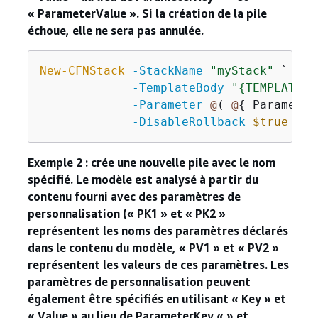
« ParameterValue ». Si la création de la pile
échoue, elle ne sera pas annulée.
New-CFNStack
-StackName
"myStack"
 `

-TemplateBody
"
{
TEMPLATE C
-Parameter
@
( 
@
{
 Parameter
-DisableRollback
$true
Exemple 2 : crée une nouvelle pile avec le nom
spécifié. Le modèle est analysé à partir du
contenu fourni avec des paramètres de
personnalisation (« PK1 » et « PK2 »
représentent les noms des paramètres déclarés
dans le contenu du modèle, « PV1 » et « PV2 »
représentent les valeurs de ces paramètres. Les
paramètres de personnalisation peuvent
également être spécifiés en utilisant « Key » et
« Value » au lieu de ParameterKey « » et