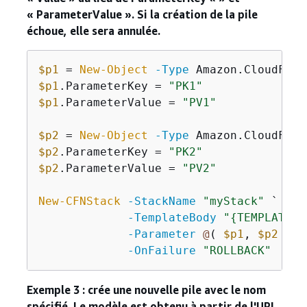
« ParameterValue ». Si la création de la pile
échoue, elle sera annulée.
$p1
 = 
New-Object
-Type
$p1
.ParameterKey = 
"PK1"
$p1
.ParameterValue = 
"PV1"
$p2
 = 
New-Object
-Type
$p2
.ParameterKey = 
"PK2"
$p2
.ParameterValue = 
"PV2"
New-CFNStack
-StackName
"myStack"
 `

-TemplateBody
"
{
TEMPLATE C
-Parameter
@
( 
$p1
, 
$p2
 ) `

-OnFailure
"ROLLBACK"
Exemple 3 : crée une nouvelle pile avec le nom
spécifié. Le modèle est obtenu à partir de l'URL