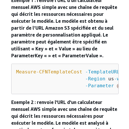
Exemple 1 : renvoie l'URL d'un calculateur
mensuel AWS simple avec une chaîne de requête
qui décrit les ressources nécessaires pour
exécuter le modèle. Le modèle est obtenu à
partir de l’URL Amazon S3 spécifiée et du seul
paramètre de personnalisation appliqué. Le
paramètre peut également être spécifié en
utilisant « Key » et « Value » au lieu de
ParameterKey « » et « ParameterValue ».
Measure-CFNTemplateCost
-TemplateURL
 ht
-Region
 us
-west
-Parameter
@
{
 P
Exemple 2 : renvoie l'URL d'un calculateur
mensuel AWS simple avec une chaîne de requête
qui décrit les ressources nécessaires pour
exécuter le modèle. Le modèle est analysé à