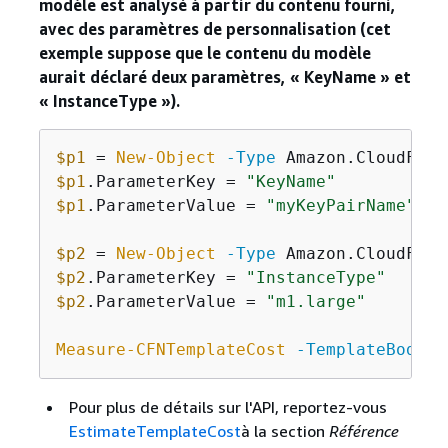
modèle est analysé à partir du contenu fourni,
avec des paramètres de personnalisation (cet
exemple suppose que le contenu du modèle
aurait déclaré deux paramètres, « KeyName » et
« InstanceType »).
$p1
 = 
New-Object
-Type
$p1
.ParameterKey = 
"KeyName"
$p1
.ParameterValue = 
"myKeyPairName"
$p2
 = 
New-Object
-Type
$p2
.ParameterKey = 
"InstanceType"
$p2
.ParameterValue = 
"m1.large"
Measure-CFNTemplateCost
-TemplateBody
"
Pour plus de détails sur l'API, reportez-vous
EstimateTemplateCost
à la section
Référence