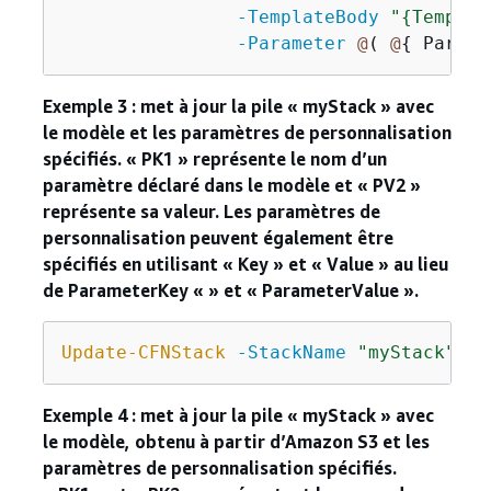
-TemplateBody
"
{
Templat
-Parameter
@
( 
@
{
 Parame
Exemple 3 : met à jour la pile « myStack » avec
le modèle et les paramètres de personnalisation
spécifiés. « PK1 » représente le nom d’un
paramètre déclaré dans le modèle et « PV2 »
représente sa valeur. Les paramètres de
personnalisation peuvent également être
spécifiés en utilisant « Key » et « Value » au lieu
de ParameterKey « » et « ParameterValue ».
Update-CFNStack
-StackName
"myStack"
-T
Exemple 4 : met à jour la pile « myStack » avec
le modèle, obtenu à partir d’Amazon S3 et les
paramètres de personnalisation spécifiés.