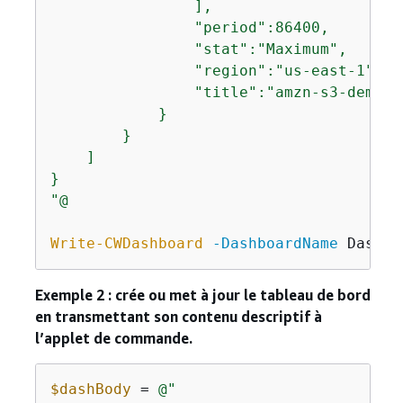
                ],

                "period":86400,

                "stat":"Maximum",

                "region":"us-east-1",

                "title":"amzn-s3-demo-b
            }

        }

    ]

}

"@
Write-CWDashboard
-DashboardName
 Dashbo
Exemple 2 : crée ou met à jour le tableau de bord
en transmettant son contenu descriptif à
l’applet de commande.
$dashBody
 = 