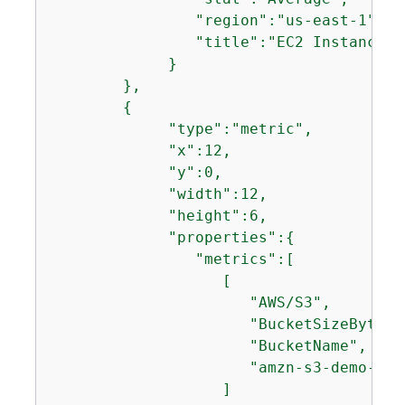
                "region":"us-east-1",

                "title":"EC2 Instance CP
             }

        },

{
             "type":"metric",

             "x":12,

             "y":0,

             "width":12,

             "height":6,

             "properties":
{
                "metrics":[

                   [

                      "AWS/S3",

                      "BucketSizeBytes",
                      "BucketName",

                      "amzn-s3-demo-buck
                   ]
