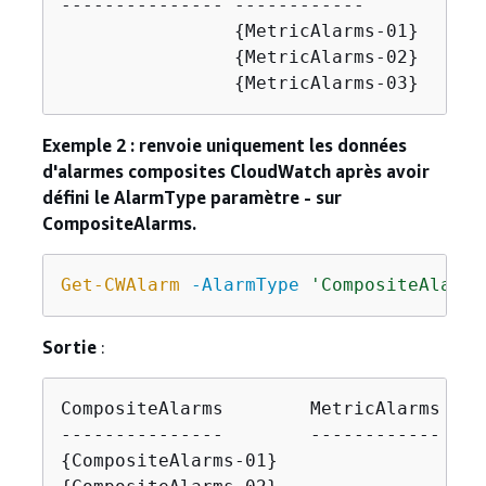
--------------- ------------         ---
{
MetricAlarms-01}    Ne
{
MetricAlarms-02}    Ne
{
MetricAlarms-03}    Ne
Exemple 2 : renvoie uniquement les données
d'alarmes composites CloudWatch après avoir
défini le AlarmType paramètre - sur
CompositeAlarms.
Get-CWAlarm
-AlarmType
'CompositeAlarms
Sortie
:
CompositeAlarms        MetricAlarms Next
{