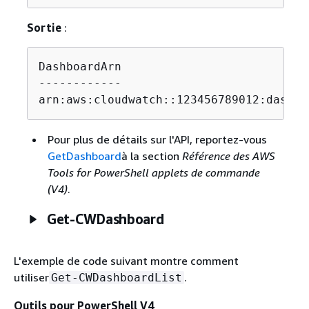
Sortie
:
DashboardArn                           
------------                           
arn:aws:cloudwatch::123456789012:dashbo
Pour plus de détails sur l'API, reportez-vous
GetDashboard
à la section
Référence des AWS
Tools for PowerShell applets de commande
(V4)
.
Get-CWDashboard
L'exemple de code suivant montre comment
utiliser
.
Get-CWDashboardList
Outils pour PowerShell V4