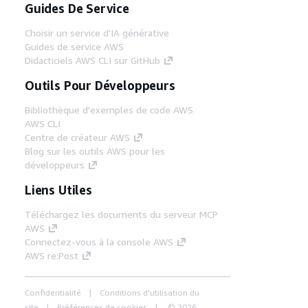
Guides De Service
Choisir un service d'IA générative
Guides de service AWS
Didacticiels AWS CLI sur GitHub
Outils Pour Développeurs
Bibliothèque d'exemples de code AWS
AWS CLI
Centre de créateur AWS
Blog sur les outils AWS pour les
développeurs
Liens Utiles
Téléchargez les documents du serveur MCP
AWS
Connectez-vous à la console AWS
AWS re:Post
Confidentialité
Conditions d'utilisation du
site
Préférences de cookies
© 2026,