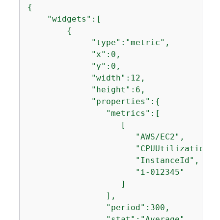
{
    "widgets":[

{
             "type":"metric",

             "x":0,

             "y":0,

             "width":12,

             "height":6,

             "properties":
{
                "metrics":[

                   [

                      "AWS/EC2",

                      "CPUUtilization",

                      "InstanceId",

                      "i-012345"

                   ]

                ],

                "period":300,

                "stat":"Average",
