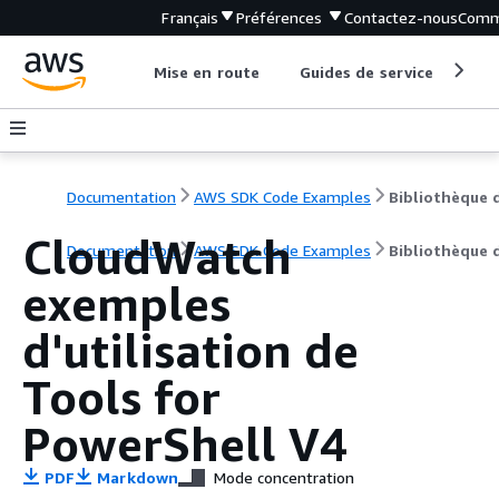
Français
Préférences
Contactez-nous
Comm
Mise en route
Guides de service
Out
Documentation
AWS SDK Code Examples
CloudWatch
Documentation
AWS SDK Code Examples
Bibliothèque 
exemples
d'utilisation de
Tools for
PowerShell V4
PDF
Markdown
Mode concentration