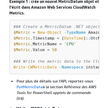
Exemple 1 : crée un nouvel MetricDatum objet et
l'écrit dans Amazon Web Services CloudWatch
Metrics.
### Create a MetricDatum .NET object
$Metric
 = 
New-Object
-TypeName
$Metric
.Timestamp = [
DateTime
$Metric
.MetricName = 
'CPU'
$Metric
.Value = 
50
### Write the metric data to the CloudW
Write-CWMetricData
-Namespace
 instance1
Pour plus de détails sur l'API, reportez-vous
PutMetricData
à la section
Référence des AWS
Tools for PowerShell applets de commande
(V4)
.