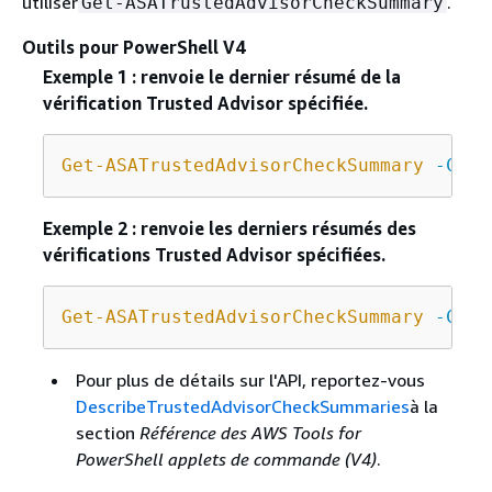
utiliser
.
Get-ASATrustedAdvisorCheckSummary
Outils pour PowerShell V4
Exemple 1 : renvoie le dernier résumé de la
vérification Trusted Advisor spécifiée.
Get-ASATrustedAdvisorCheckSummary
-Chec
Exemple 2 : renvoie les derniers résumés des
vérifications Trusted Advisor spécifiées.
Get-ASATrustedAdvisorCheckSummary
-Chec
Pour plus de détails sur l'API, reportez-vous
DescribeTrustedAdvisorCheckSummaries
à la
section
Référence des AWS Tools for
PowerShell applets de commande (V4)
.