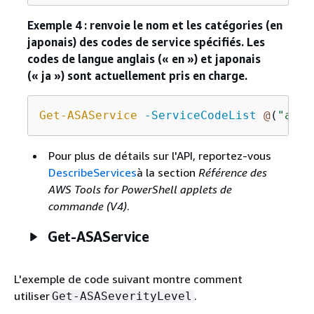
Exemple 4 : renvoie le nom et les catégories (en
japonais) des codes de service spécifiés. Les
codes de langue anglais (« en ») et japonais
(« ja ») sont actuellement pris en charge.
Get-ASAService
-ServiceCodeList
@
(
"amaz
Pour plus de détails sur l'API, reportez-vous
DescribeServices
à la section
Référence des
AWS Tools for PowerShell applets de
commande (V4)
.
Get-ASAService
L'exemple de code suivant montre comment
utiliser
.
Get-ASASeverityLevel