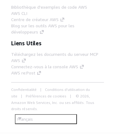
Bibliothèque d'exemples de code AWS
AWS CLI
Centre de créateur AWS
Blog sur les outils AWS pour les
développeurs
Liens Utiles
Téléchargez les documents du serveur MCP
AWS
Connectez-vous à la console AWS
AWS re:Post
Confidentialité
Conditions d'utilisation du
site
Préférences de cookies
© 2026,
Amazon Web Services, Inc. ou ses affiliés. Tous
droits réservés.
Français