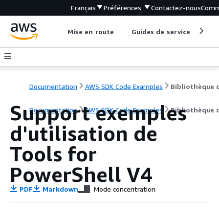
Français
Préférences
Contactez-nous
Comm
Mise en route
Guides de service
Out
Documentation
AWS SDK Code Examples
Support exemples
Documentation
AWS SDK Code Examples
Bibliothèque 
d'utilisation de
Tools for
PowerShell V4
PDF
Markdown
Mode concentration