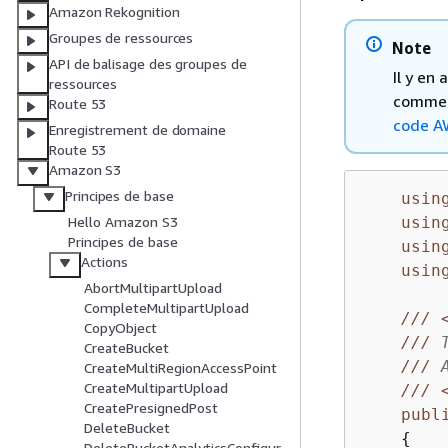
Amazon Rekognition
Groupes de ressources
Note
API de balisage des groupes de
Il y en
ressources
comment
Route 53
code A
Enregistrement de domaine
Route 53
Amazon S3
Principes de base
usin
usin
Hello Amazon S3
Principes de base
usin
Actions
usin
AbortMultipartUpload
CompleteMultipartUpload
///
CopyObject
///
 
CreateBucket
///
 
CreateMultiRegionAccessPoint
CreateMultipartUpload
///
CreatePresignedPost
publ
DeleteBucket
{
DeleteBucketAnalyticsConfigur