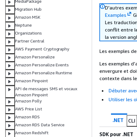
MediaPackage
D'autres exem
Migration Hub
Examples
Gi
Amazon MSK
Les traduction
Neptune
conflit entre 
Organizations
la version ang
Partner Central
AWS Payment Cryptography
Les exemples de 
Amazon Personalize
Les exemples d’
Amazon Personalize Events
envergure et doi
Amazon Personalize Runtime
contexte dans le
Amazon Pinpoint
API de messages SMS et vocaux
Débuter avec
Amazon Pinpoint
Utiliser les
Amazon Polly
AWS Price List
Amazon RDS
.NET
CLI
Amazon RDS Data Service
Amazon Redshift
SDK pour .NET