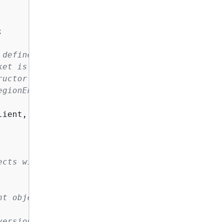


 defined is different from
ket is defined, pass the constant
ructor like this:
egionEndpoint.USWest2);
ient, bucketName);

ects within an Amazon S3
nt object used to call
version enabled Amazon S3 bucket