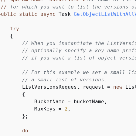
///
 for which you want to list the versions o
public
static
async
 Task 
GetObjectListWithAll
{
try
{
// When you instantiate the ListVersi
// optionally specify a key name pref
// if you want a list of object versi
// For this example we set a small li
// a small list of versions.
        ListVersionsRequest request = 
new
 Lis
{
            BucketName = bucketName,

            MaxKeys = 
2
,

       };

do