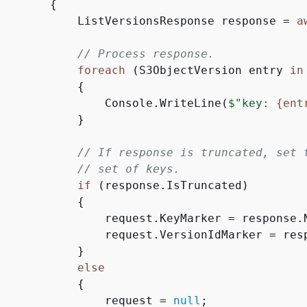
{
            ListVersionsResponse response = 
a
// Process response.
foreach
 (S3ObjectVersion entry 
in
{
                Console.WriteLine(
$"key: 
{
ent
           }

// If response is truncated, set 
// set of keys.
if
 (response.IsTruncated)

{
                request.KeyMarker = response.N
                request.VersionIdMarker = resp
           }

else
{
                request = 
null
;
