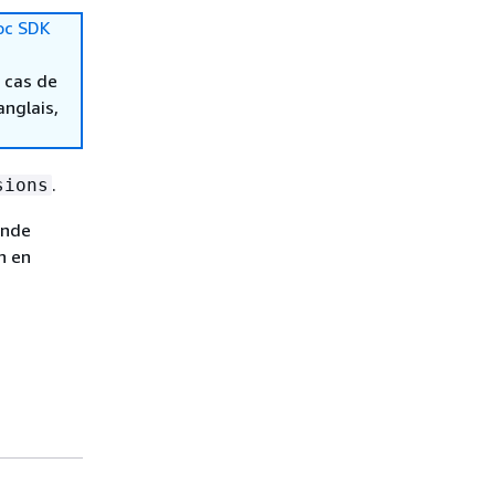
oc SDK
 cas de
anglais,
.
sions
ande
n en