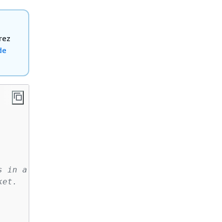
rez
de
s in a version enabled
ket.