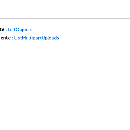
e :
ListObjects
ente :
ListMultipartUploads