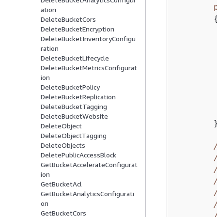
ation
DeleteBucketCors
DeleteBucketEncryption
DeleteBucketInventoryConfigu
ration
DeleteBucketLifecycle
DeleteBucketMetricsConfigurat
ion
DeleteBucketPolicy
DeleteBucketReplication
        
DeleteBucketTagging
DeleteBucketWebsite
        }
DeleteObject
DeleteObjectTagging
DeleteObjects
DeletePublicAccessBlock
GetBucketAccelerateConfigurat
ion
GetBucketAcl
GetBucketAnalyticsConfigurati
on
GetBucketCors