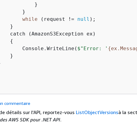
           }

       }

while
 (request != 
null
);

   }

    catch (AmazonS3Exception ex)

{
        Console.WriteLine(
$"Error: '
{
ex.Messa
   }



 un commentaire
de détails sur l'API, reportez-vous
ListObjectVersions
à la sec
 des AWS SDK pour .NET API
.