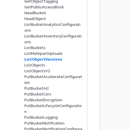
GetObjectTagging
GetPublicAccessBlock
        
HeadBucket
HeadObject
ListBucketAnalyticsConfigurati
ons
ListBucketInventoryConfigurati
ons
        
ListBuckets
         
ListMultipartUploads
ListObjectVersions
ListObjects
ListObjectsV2
PutBucketAccelerateConfigurat
ion
PutBucketAcl
        
PutBucketCors
        
PutBucketEncryption
PutBucketLifecycleConfiguratio
         
n
PutBucketLogging
PutBucketNotification
        
PutBucketNotificationConfigura