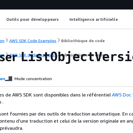
Outils pour développeurs
Intelligence artificielle
on
AWS SDK Code Examples
Bibliothèque de code
iser
ListObjectVersi
on
AWS SDK Code Examples
Bibliothèque de code
I
wn
Mode concentration
es de AWS SDK sont disponibles dans le référentiel
AWS Doc
 .
sont fournies par des outils de traduction automatique. En c
contenu d'une traduction et celui de la version originale en ang
 prévaudra.