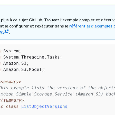
 a plus à ce sujet GitHub. Trouvez l’exemple complet et découv
 le configurer et l’exécuter dans le
référentiel d’exemples 
WS
.
g
 System;

g
 System.Threading.Tasks;

g
 Amazon.S3;

g
 Amazon.S3.Model;

<summary>
This example lists the versions of the object
Amazon Simple Storage Service (Amazon S3) buc
</summary>
ic
class
ListObjectVersions