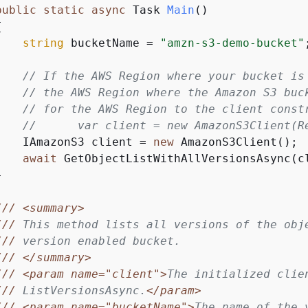
public
static
async
 Task 
Main
(
)
{
string
 bucketName = 
"amzn-s3-demo-bucket"
;
// If the AWS Region where your bucket is
// the AWS Region where the Amazon S3 buc
// for the AWS Region to the client const
//      var client = new AmazonS3Client(R
    IAmazonS3 client = 
new
 AmazonS3Client();

await
 GetObjectListWithAllVersionsAsync(cl


///
<summary>
///
 This method lists all versions of the obj
///
 version enabled bucket.
///
</summary>
///
<param name="client">
The initialized clie
///
 ListVersionsAsync.
</param>
///
<param name="bucketName">
The name of the 