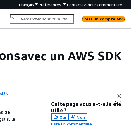
Français
Préférences
Contactez-nous
Commentaire
Créer un compte AWS
avec un AWS SDK
ons
 SDK
Cette page vous a-t-elle été
utile ?
as de
Oui
Non
lais, la
Faire un commentaire