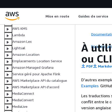
AWS IoT data
AWS IoT SiteWise
Amazon Keyspaces
Mise en route
Guides de service
Kinesis
AWS KMS
Documentati
Lambda
Amazon Lex
À util
Documentati
Lightsail
ou CL
Amazon Location
Emplacements Location Service
PDF
Markdo
Amazon Managed Grafana
Service géré pour Apache Flink
D'autres exempl
AWS Marketplace API du catalogue
Examples
GitHub
AWS Marketplace API d'accord
MediaConnect
Les traductions 
MediaConvert
conflit entre le 
MediaLive
version anglaise