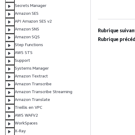
Secrets Manager
Amazon SES
API Amazon SES v2
Amazon SNS
Rubrique suivant
Amazon SQS
Rubrique précéd
Step Functions
AWS STS
Support
Systems Manager
Amazon Textract
Amazon Transcribe
Amazon Transcribe Streaming
Amazon Translate
Treillis en VPC
AWS WAFV2
WorkSpaces
X-Ray