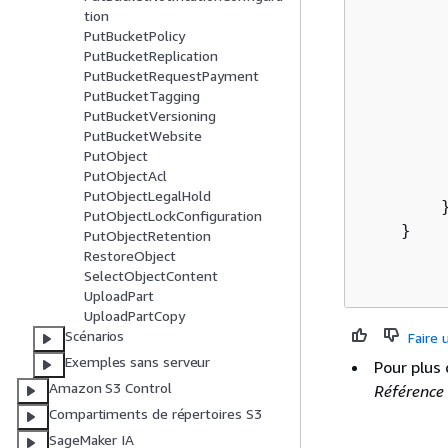
         
tion
PutBucketPolicy
         
PutBucketReplication
PutBucketRequestPayment
         
PutBucketTagging
        
PutBucketVersioning
PutBucketWebsite
PutObject
        
PutObjectAcl
         
PutObjectLegalHold
        }
PutObjectLockConfiguration
    }

PutObjectRetention
RestoreObject
SelectObjectContent
UploadPart
UploadPartCopy
Scénarios
Faire
Exemples sans serveur
Pour plus 
Amazon S3 Control
Référence
Compartiments de répertoires S3
SageMaker IA