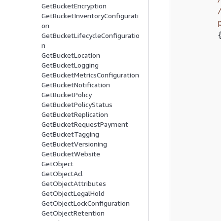
GetBucketEncryption
GetBucketInventoryConfigurati
on
GetBucketLifecycleConfiguratio
n
GetBucketLocation
GetBucketLogging
GetBucketMetricsConfiguration
GetBucketNotification
GetBucketPolicy
GetBucketPolicyStatus
GetBucketReplication
GetBucketRequestPayment
GetBucketTagging
        
GetBucketVersioning
GetBucketWebsite
GetObject
        
GetObjectAcl
        
GetObjectAttributes
         
GetObjectLegalHold
GetObjectLockConfiguration
GetObjectRetention