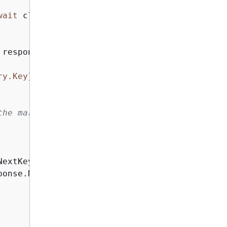
wait
 client.ListVersionsAsync(request);

 response.Versions)

ry.Key}
 size: 
{
entry.Size}
"
);

the marker to get the next
extKeyMarker;

onse.NextVersionIdMarker;
