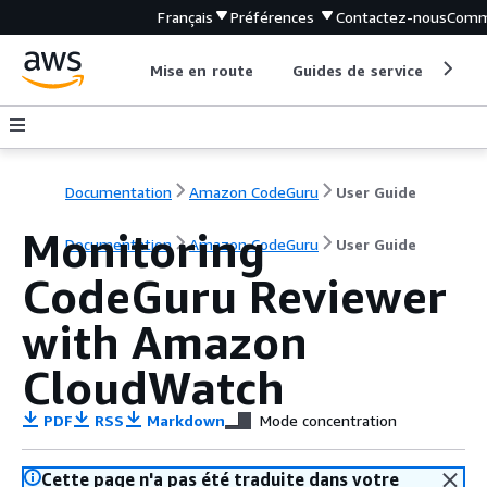
Français
Préférences
Contactez-nous
Comm
Mise en route
Guides de service
Out
Documentation
Amazon CodeGuru
User Guide
Monitoring
Documentation
Amazon CodeGuru
User Guide
CodeGuru Reviewer
with Amazon
CloudWatch
PDF
RSS
Markdown
Mode concentration
Cette page n'a pas été traduite dans votre