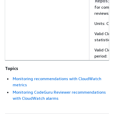
Reposit
for compl
reviews.
Units: Cou
Valid Clo
statistic:
Valid Clo
period: 1 
Topics
Monitoring recommendations with CloudWatch
metrics
Monitoring CodeGuru Reviewer recommendations
with CloudWatch alarms