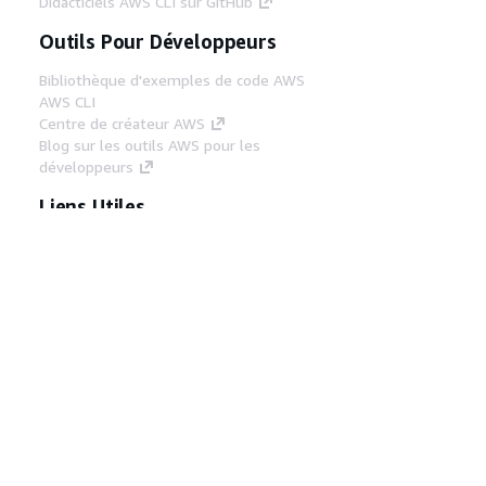
Didacticiels AWS CLI sur GitHub
Outils Pour Développeurs
Bibliothèque d'exemples de code AWS
AWS CLI
Centre de créateur AWS
Blog sur les outils AWS pour les
développeurs
Liens Utiles
Téléchargez les documents du serveur MCP
AWS
Connectez-vous à la console AWS
AWS re:Post
Confidentialité
Conditions d'utilisation du
site
Préférences de cookies
© 2026,
Amazon Web Services, Inc. ou ses affiliés. Tous
droits réservés.
Français