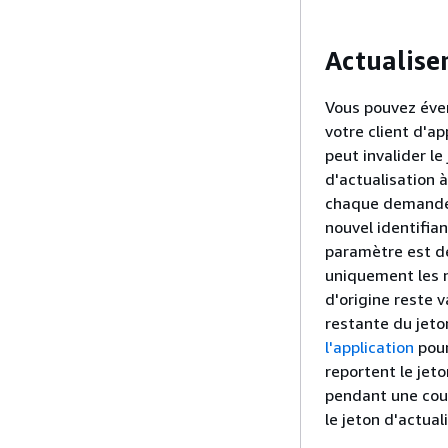
Actualiser
Vous pouvez éven
votre client d'ap
peut invalider l
d'actualisation 
chaque demande r
nouvel identifia
paramètre est dé
uniquement les n
d'origine reste v
restante du jeto
l'application
pour
reportent le jeto
pendant une cour
le jeton d'actua