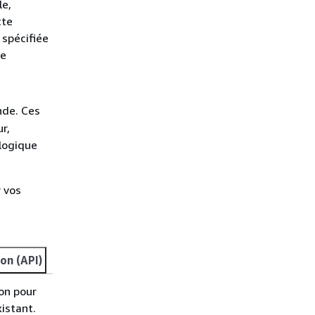
le,
tte
 spécifiée
se
de. Ces
r,
 logique
r vos
on (API)
ion pour
xistant.