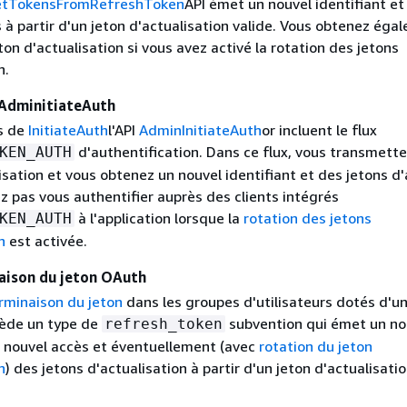
tTokensFromRefreshToken
API émet un nouvel identifiant et
 à partir d'un jeton d'actualisation valide. Vous obtenez éga
on d'actualisation si vous avez activé la rotation des jetons
n.
 AdminitiateAuth
s de
InitiateAuth
l'API
AdminInitiateAuth
or incluent le flux
d'authentification. Dans ce flux, vous transmette
KEN_AUTH
isation et vous obtenez un nouvel identifiant et des jetons d'
z pas vous authentifier auprès des clients intégrés
à l'application lorsque la
rotation des jetons
KEN_AUTH
n
est activée.
aison du jeton OAuth
rminaison du jeton
dans les groupes d'utilisateurs dotés d'u
ède un type de
subvention qui émet un no
refresh_token
un nouvel accès et éventuellement (avec
rotation du jeton
n
) des jetons d'actualisation à partir d'un jeton d'actualisati