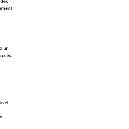
 des
lement
z un
accès.
n
uvel
on