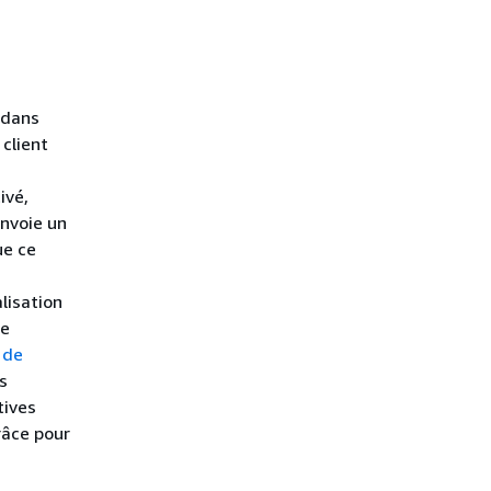
 dans
 client
ivé,
envoie un
ue ce
lisation
ée
 de
s
tives
râce pour