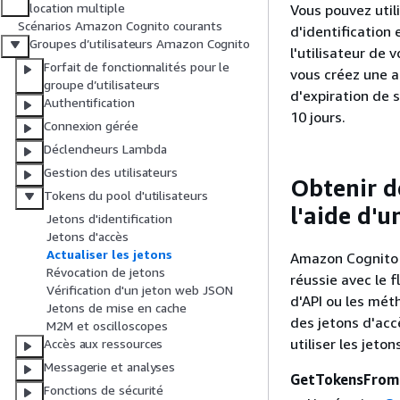
location multiple
Vous pouvez util
Scénarios Amazon Cognito courants
d'identification 
Groupes d’utilisateurs Amazon Cognito
l'utilisateur de 
Forfait de fonctionnalités pour le
vous créez une ap
groupe d’utilisateurs
d'expiration de 
Authentification
10 jours.
Connexion gérée
Déclencheurs Lambda
Gestion des utilisateurs
Obtenir d
Tokens du pool d'utilisateurs
l'aide d'u
Jetons d'identification
Jetons d'accès
Actualiser les jetons
Amazon Cognito é
Révocation de jetons
réussie avec le 
Vérification d'un jeton web JSON
d'API ou les mét
Jetons de mise en cache
des jetons d'acc
M2M et oscilloscopes
utiliser les jeto
Accès aux ressources
Messagerie et analyses
GetTokensFrom
Fonctions de sécurité