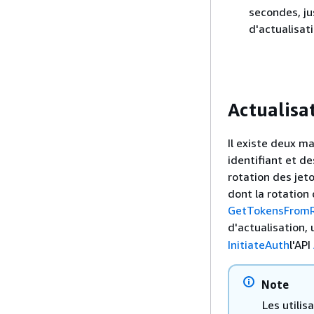
secondes, ju
d'actualisat
Actualisa
Il existe deux ma
identifiant et de
rotation des jeto
dont la rotation 
GetTokensFrom
d'actualisation, 
InitiateAuth
l'API
Note
Les utilis