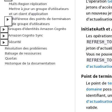
L'opération
Ge
Multi-Region réplication
jetons d'accès
Mettre à jour un groupe d'utilisateurs
un nouveau jet
et un client d'application
d'actualisatio
Référence des points de terminaison
de groupe d’utilisateurs
InitiateAuth et
Groupes d’identités Amazon Cognito
Amazon Cognito Sync
Les opération
REFRESH_TO
Sécurité
jeton d'actual
Résolution des problèmes
Balisage de ressources
Vous ne pouve
Quotas
REFRESH_TO
Historique de la documentation
d'actualisatio
Point de termin
Le point de
te
domaine
poss
identifiant, 
d'actualisatio
valide.