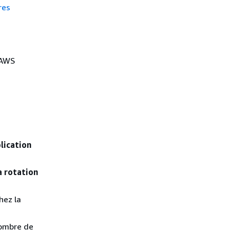
res
s AWS
plication
a rotation
hez la
nombre de