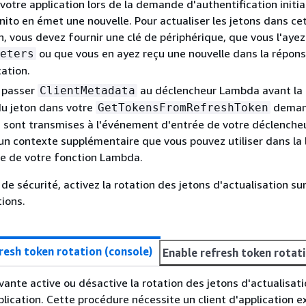
votre application lors de la demande d'authentification initia
to en émet une nouvelle. Pour actualiser les jetons dans ce
n, vous devez fournir une clé de périphérique, que vous l'ayez
ou que vous en ayez reçu une nouvelle dans la répon
eters
cation.
 passer
au déclencheur Lambda avant la
ClientMetadata
du jeton dans votre
deman
GetTokensFromRefreshToken
 sont transmises à l'événement d'entrée de votre déclencheu
un contexte supplémentaire que vous pouvez utiliser dans la
e de votre fonction Lambda.
de sécurité, activez la rotation des jetons d'actualisation su
tions.
resh token rotation (console)
Enable refresh token rotati
vante active ou désactive la rotation des jetons d'actualisat
plication. Cette procédure nécessite un client d'application e