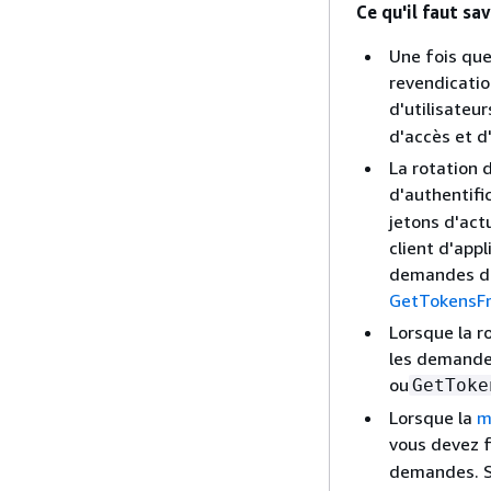
Ce qu'il faut sa
Une fois que
revendicatio
d'utilisateu
d'accès et d
La rotation 
d'authentifi
jetons d'act
client d'app
demandes d'a
GetTokensF
Lorsque la r
les demandes
ou
GetToke
Lorsque la
m
vous devez fo
demandes. Si