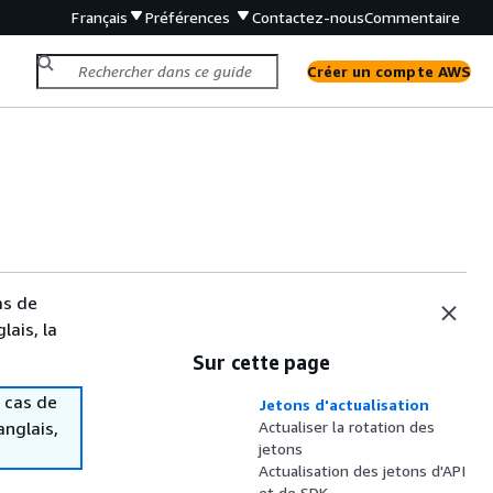
Français
Préférences
Contactez-nous
Commentaire
Créer un compte AWS
as de
lais, la
Sur cette page
 cas de
Jetons d'actualisation
anglais,
Actualiser la rotation des
jetons
Actualisation des jetons d'API
et de SDK