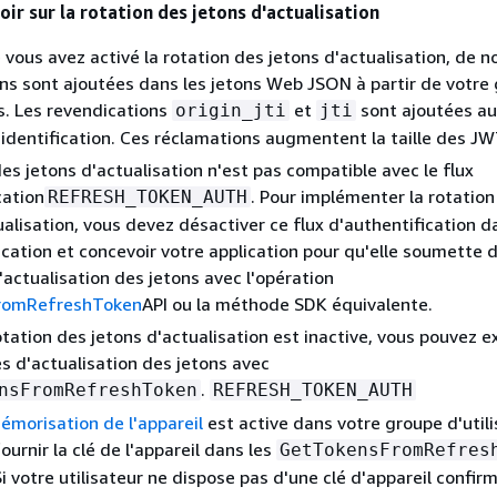
voir sur la rotation des jetons d'actualisation
 vous avez activé la rotation des jetons d'actualisation, de n
ns sont ajoutées dans les jetons Web JSON à partir de votre
rs. Les revendications
et
sont ajoutées au
origin_jti
jti
'identification. Ces réclamations augmentent la taille des JW
des jetons d'actualisation n'est pas compatible avec le flux
cation
. Pour implémenter la rotation
REFRESH_TOKEN_AUTH
ualisation, vous devez désactiver ce flux d'authentification d
lication et concevoir votre application pour qu'elle soumette 
ctualisation des jetons avec l'opération
romRefreshToken
API ou la méthode SDK équivalente.
otation des jetons d'actualisation est inactive, vous pouvez e
 d'actualisation des jetons avec
.
nsFromRefreshToken
REFRESH_TOKEN_AUTH
émorisation de l'appareil
est active dans votre groupe d'utili
urnir la clé de l'appareil dans les
GetTokensFromRefres
 votre utilisateur ne dispose pas d'une clé d'appareil confir