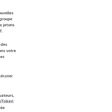
ouvelles
 groupe
x jetons
T.
 des
ans votre
des
xécuter
sateurs,
hToken
mée