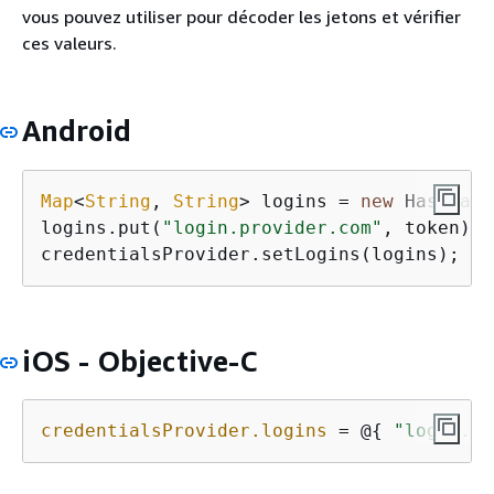
vous pouvez utiliser pour décoder les jetons et vérifier
ces valeurs.
Android
Map
<
String
, 
String
> logins = 
new
 HashMap<
logins.put(
"login.provider.com"
, token);

credentialsProvider.setLogins(logins);
iOS - Objective-C
credentialsProvider.logins
 = @
{
"login.pr