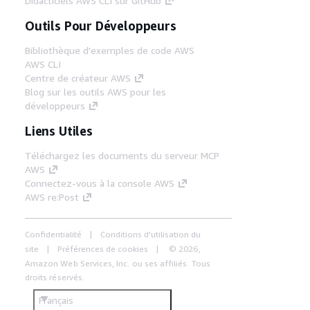
Didacticiels AWS CLI sur GitHub
Outils Pour Développeurs
Bibliothèque d'exemples de code AWS
AWS CLI
Centre de créateur AWS
Blog sur les outils AWS pour les
développeurs
Liens Utiles
Téléchargez les documents du serveur MCP
AWS
Connectez-vous à la console AWS
AWS re:Post
Confidentialité
Conditions d'utilisation du
site
Préférences de cookies
© 2026,
Amazon Web Services, Inc. ou ses affiliés. Tous
droits réservés.
Français