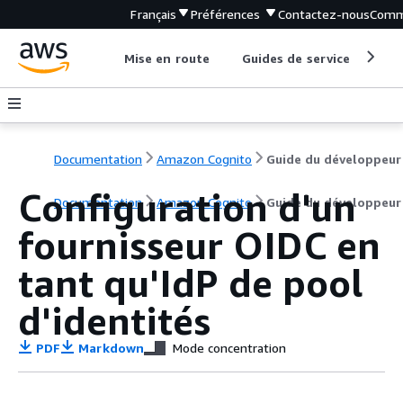
Français
Préférences
Contactez-nous
Comm
Mise en route
Guides de service
Out
Documentation
Amazon Cognito
Guide du développeur
Configuration d'un
Documentation
Amazon Cognito
Guide du développeur
fournisseur OIDC en
tant qu'IdP de pool
d'identités
PDF
Markdown
Mode concentration