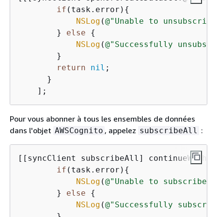
if
(task.error)
{
NSLog
(
@"Unable to unsubscribe
        } 
else
{
NSLog
(
@"Successfully unsubscr
        }

return
nil
;

      }

    ];
Pour vous abonner à tous les ensembles de données
dans l'objet
, appelez
:
AWSCognito
subscribeAll
[[syncClient subscribeAll] continueWithBl
if
(task.error)
{
NSLog
(
@"Unable to subscribe t
        } 
else
{
NSLog
(
@"Successfully subscrib
        }
