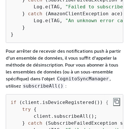
        Log.e(TAG, 
"Failed to subscribe t
    } 
catch
 (AmazonClientException ace) 
{
        Log.e(TAG, 
"An unknown error caus
    }

}
Pour arrêter de recevoir des notifications push à partir
d'un ensemble de données, il vous suffit d'appeler la
méthode de désinscription. Pour vous abonner à tous
les ensembles de données (ou à un sous-ensemble
spécifique) dans l'objet
,
CognitoSyncManager
utilisez
:
subscribeAll()
if
 (client.isDeviceRegistered()) 
{
try
{
        client.subscribeAll();

    } 
catch
 (SubscribeFailedException sfe