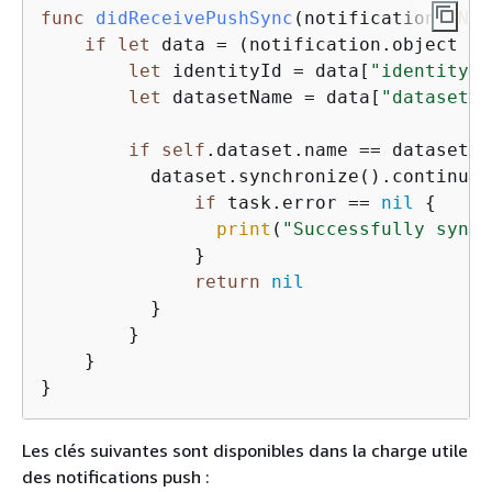
func
didReceivePushSync
(
notification
: 
NSN
if
let
 data 
=
 (notification.object 
as
let
 identityId 
=
 data[
"identityId
let
 datasetName 
=
 data[
"datasetNa
if
self
.dataset.name 
==
 datasetNa
          dataset.synchronize().continueW
if
 task.error 
==
nil
{
print
(
"Successfully synce
              }

return
nil
          }

        }

    }

}
Les clés suivantes sont disponibles dans la charge utile
des notifications push :