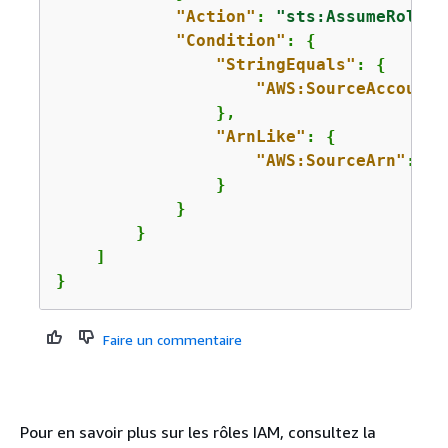
"Action"
: 
"sts:AssumeRole"
,

"Condition"
: 
{
"StringEquals"
: 
{
"AWS:SourceAccount"
                },

"ArnLike"
: 
{
"AWS:SourceArn"
: 
"a
                }

            }

        }

    ]

}
Faire un commentaire
Pour en savoir plus sur les rôles IAM, consultez la