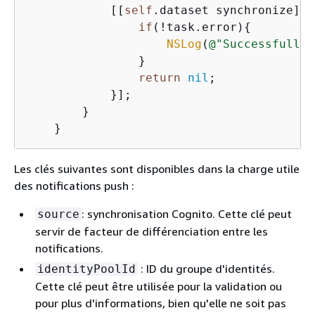
            [[
self
.dataset synchronize] c
if
(!task.error)
{
NSLog
(
@"Successfully 
                }

return
nil
;

            }];

        }

    }
Les clés suivantes sont disponibles dans la charge utile
des notifications push :
: synchronisation Cognito. Cette clé peut
source
servir de facteur de différenciation entre les
notifications.
: ID du groupe d'identités.
identityPoolId
Cette clé peut être utilisée pour la validation ou
pour plus d'informations, bien qu'elle ne soit pas