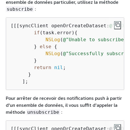
ensemble de données particulier, utilisez la méthode
:
subscribe
[[[syncClient openOrCreateDataset:
@"MyDat
if
(task.error)
{
NSLog
(
@"Unable to subscribe t
        } 
else
{
NSLog
(
@"Successfully subscrib
        }

return
nil
;

      }

    ];
Pour arrêter de recevoir des notifications push à partir
d'un ensemble de données, il vous suffit d'appeler la
méthode
:
unsubscribe
[[[syncClient openOrCreateDataset:@”MyDat