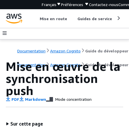
Français
Préférences
Contactez-nous
Comm
Mise en route
Guides de service
Out
Documentation
Amazon Cognito
Guide du développeur
Mise en œuvre de la
Documentation
Amazon Cognito
Guide du développeur
synchronisation
push
PDF
Markdown
Mode concentration
Sur cette page