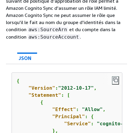
suivant de politique d'approbation de rôle permet à
Amazon Cognito Sync d'assumer un rôle IAM limité.
Amazon Cognito Sync ne peut assumer le rôle que
lorsqu'il le fait au nom du groupe d'identités dans la
condition
et du compte dans la
aws:SourceArn
condition
.
aws:SourceAccount
JSON
{
"Version"
:
"2012-10-17"
,

"Statement"
: [

{
"Effect"
: 
"Allow"
,

"Principal"
: 
{
"Service"
: 
"cognito-syn
            },
