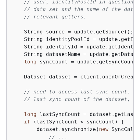
// user, identityPoolId in question, 
// data set and the name of the datas
// relevant getters.
    String source = update.getSource();

    String identityPoolId = update.getIde
    String identityId = update.getIdentit
    String datasetName = update.getDatase
long
 syncCount = update.getSyncCount;

    Dataset dataset = client.openOrCreate
// need to access last sync count. If
// last sync count of the dataset, no
long
 lastSyncCount = dataset.getLastS
if
 (lastSyncCount < syncCount) 
{
        dataset.synchronize(
new
 SyncCallb
// ...