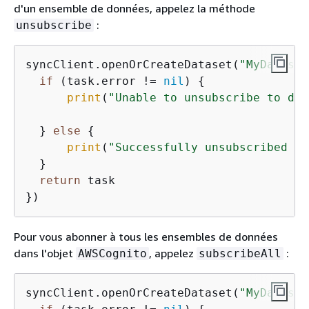
d'un ensemble de données, appelez la méthode
:
unsubscribe
syncClient.openOrCreateDataset(
"MyDataset
if
 (task.error 
!=
nil
) 
{
print
(
"Unable to unsubscribe to dat
  } 
else
{
print
(
"Successfully unsubscribed to
  }

return
 task

Pour vous abonner à tous les ensembles de données
dans l'objet
, appelez
:
AWSCognito
subscribeAll
syncClient.openOrCreateDataset(
"MyDataset