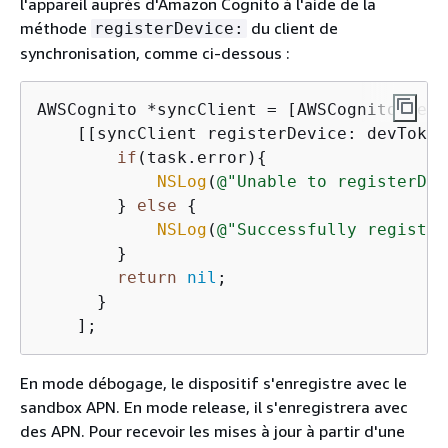
l'appareil auprès d'Amazon Cognito à l'aide de la
méthode
du client de
registerDevice:
synchronisation, comme ci-dessous :
AWSCognito *syncClient = [AWSCognito defa
    [[syncClient registerDevice: devToken
if
(task.error)
{
NSLog
(
@"Unable to registerDev
        } 
else
{
NSLog
(
@"Successfully register
        }

return
nil
;

      }

    ];
En mode débogage, le dispositif s'enregistre avec le
sandbox APN. En mode release, il s'enregistrera avec
des APN. Pour recevoir les mises à jour à partir d'une