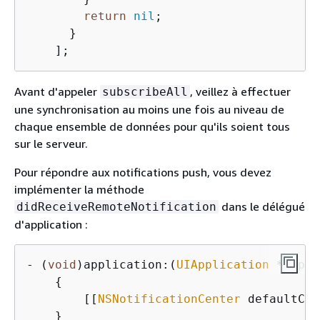
return
nil
;

      }

    ];
Avant d'appeler
, veillez à effectuer
subscribeAll
une synchronisation au moins une fois au niveau de
chaque ensemble de données pour qu'ils soient tous
sur le serveur.
Pour répondre aux notifications push, vous devez
implémenter la méthode
dans le délégué
didReceiveRemoteNotification
d'application :
- (
void
)application:(
UIApplication
 *)appl
{
        [[
NSNotificationCenter
 defaultCen
    }