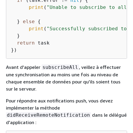
if
 (task.error 
!=
nil
) 
{
print
(
"Unable to subscribe to all d
  } 
else
{
print
(
"Successfully subscribed to a
  }

return
 task

Avant d'appeler
, veillez à effectuer
subscribeAll
une synchronisation au moins une fois au niveau de
chaque ensemble de données pour qu'ils soient tous
sur le serveur.
Pour répondre aux notifications push, vous devez
implémenter la méthode
dans le délégué
didReceiveRemoteNotification
d'application :