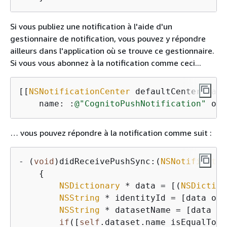
Si vous publiez une notification à l'aide d'un
gestionnaire de notification, vous pouvez y répondre
ailleurs dans l'application où se trouve ce gestionnaire.
Si vous vous abonnez à la notification comme ceci...
[[
NSNotificationCenter
 defaultCenter] add
    name: :
@"CognitoPushNotification"
 obj
… vous pouvez répondre à la notification comme suit :
- (
void
)didReceivePushSync:(
NSNotificatio
{
NSDictionary
 * data = [(
NSDiction
NSString
 * identityId = [data obj
NSString
 * datasetName = [data ob
if
([
self
.dataset.name isEqualToSt