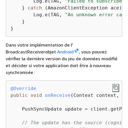
        Log.e(TAG, 
"Failed to subscribe t
    } 
catch
 (AmazonClientException ace) 
{
        Log.e(TAG, 
"An unknown error caus
    }

}
Dans votre implémentation de l'
BroadcastReceiverobjet
Android
, vous pouvez
vérifier la dernière version du jeu de données modifié
et décider si votre application doit être à nouveau
synchronisée :
@Override
public
void
onReceive
(Context context, In
    PushSyncUpdate update = client.getPus
// The update has the source (cognito