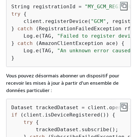
String registrationId = 
"MY_GCM_REGISTRAT
try
{
    client.registerDevice(
"GCM"
, registra
} 
catch
 (RegistrationFailedException rfe)
    Log.e(TAG, 
"Failed to register device
} 
catch
 (AmazonClientException ace) 
{
    Log.e(TAG, 
"An unknown error caused r
}
Vous pouvez désormais abonner un dispositif pour
recevoir les mises à jour à partir d'un ensemble de
données particulier :
Dataset trackedDataset = client.openOrCre
if
 (client.isDeviceRegistered()) 
{
try
{
        trackedDataset.subscribe();

    } 
catch
 (SubscribeFailedException sfe