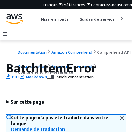
Français
Préférences
Contactez-nous
Comm
Mise en route
Guides de service
Out
Documentation
Amazon Comprehend
C
BatchItemError
Documentation
Amazon Comprehend
Comprehend API Reference
PDF
Markdown
Mode concentration
Sur cette page
Cette page n'a pas été traduite dans votre
langue.
Demande de traduction