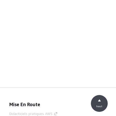
Mise En Route
haut
Didacticiels pratiques AWS