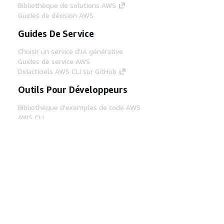
Bibliothèque de solutions AWS
Guides de décision AWS
Guides De Service
Choisir un service d'IA générative
Guides de service AWS
Didacticiels AWS CLI sur GitHub
Outils Pour Développeurs
Bibliothèque d'exemples de code AWS
AWS CLI
Centre de créateur AWS
Blog sur les outils AWS pour les
développeurs
Liens Utiles
Téléchargez les documents du serveur MCP
AWS
Connectez-vous à la console AWS
AWS re:Post