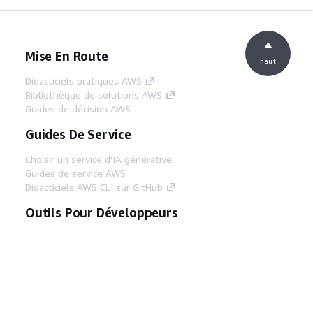
Mise En Route
haut
Didacticiels pratiques AWS
Bibliothèque de solutions AWS
Guides de décision AWS
Guides De Service
Choisir un service d'IA générative
Guides de service AWS
Didacticiels AWS CLI sur GitHub
Outils Pour Développeurs
Bibliothèque d'exemples de code AWS
AWS CLI
Centre de créateur AWS
Blog sur les outils AWS pour les
développeurs