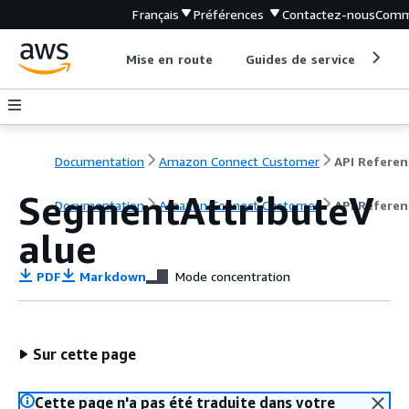
Français
Préférences
Contactez-nous
Comm
Mise en route
Guides de service
Out
Documentation
Amazon Connect Customer
API Referen
SegmentAttributeV
Documentation
Amazon Connect Customer
API Referen
alue
PDF
Markdown
Mode concentration
Sur cette page
Cette page n'a pas été traduite dans votre