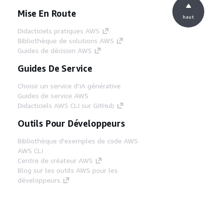
Mise En Route
haut
Didacticiels pratiques AWS
Bibliothèque de solutions AWS
Guides de décision AWS
Guides De Service
Choisir un service d'IA générative
Guides de service AWS
Didacticiels AWS CLI sur GitHub
Outils Pour Développeurs
Bibliothèque d'exemples de code AWS
AWS CLI
Centre de créateur AWS
Blog sur les outils AWS pour les
développeurs
Liens Utiles
Téléchargez les documents du serveur MCP